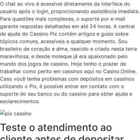
O chat ao vivo é acessível diretamente da interface do
usuário após o login, proporcionando assistência imediata.
Para questões mais complexas, o suporte por e-mail
garante respostas detalhadas em até 24 horas. A central
de ajuda do Cassino Pix contém artigos e guias sobre
tópicos comuns, acessíveis a qualquer momento. Sou
brasileiro de coração e alma, nascido e criado nesta terra
maravilhosa, e desde moleque já era apaixonado pelo
mundo dos jogos de cassino. Hoje tenho o prazer de
trabalhar como perito em cassinos aqui no Casino.Online.
Caso você tenha problemas com depósitos em cassinos
utilizando o Pix, é possível entrar em contato com o
suporte do seu banco ou do cassino para obter ajuda e
esclarecimentos.
Teste o atendimento ao
cliente antes de depositar