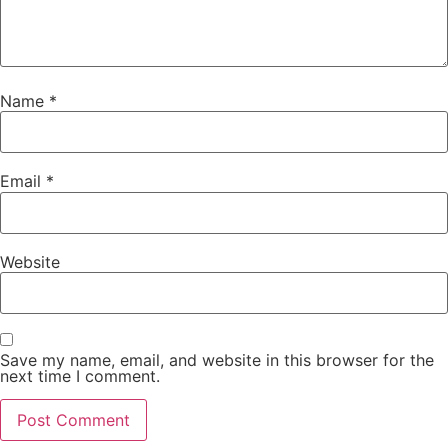
Name
*
Email
*
Website
Save my name, email, and website in this browser for the
next time I comment.