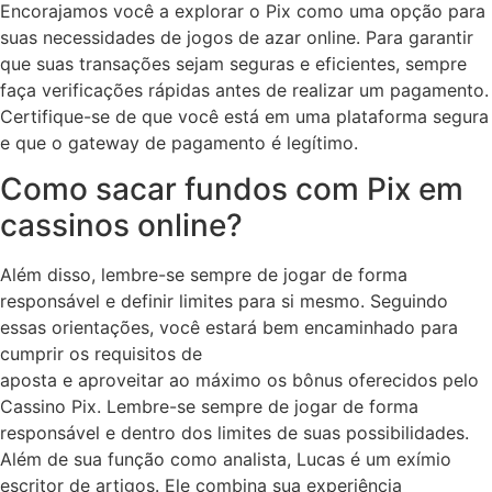
Encorajamos você a explorar o Pix como uma opção para
suas necessidades de jogos de azar online. Para garantir
que suas transações sejam seguras e eficientes, sempre
faça verificações rápidas antes de realizar um pagamento.
Certifique-se de que você está em uma plataforma segura
e que o gateway de pagamento é legítimo.
Como sacar fundos com Pix em
cassinos online?
Além disso, lembre-se sempre de jogar de forma
responsável e definir limites para si mesmo. Seguindo
essas orientações, você estará bem encaminhado para
cumprir os requisitos de
cassino online com dinheiro real
aposta e aproveitar ao máximo os bônus oferecidos pelo
Cassino Pix. Lembre-se sempre de jogar de forma
responsável e dentro dos limites de suas possibilidades.
Além de sua função como analista, Lucas é um exímio
escritor de artigos. Ele combina sua experiência