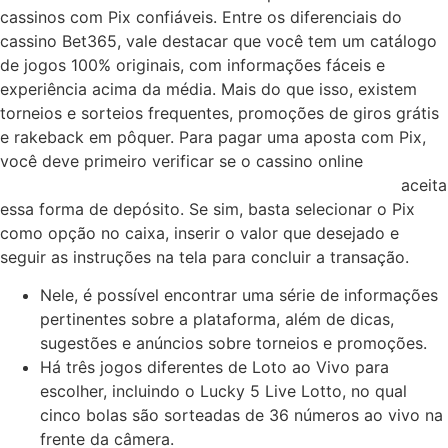
cassinos com Pix confiáveis. Entre os diferenciais do
cassino Bet365, vale destacar que você tem um catálogo
de jogos 100% originais, com informações fáceis e
experiência acima da média. Mais do que isso, existem
torneios e sorteios frequentes, promoções de giros grátis
e rakeback em pôquer. Para pagar uma aposta com Pix,
você deve primeiro verificar se o cassino online
Cómo
ganar la ronda de giros gratis con símbolos de Zeus
aceita
essa forma de depósito. Se sim, basta selecionar o Pix
como opção no caixa, inserir o valor que desejado e
seguir as instruções na tela para concluir a transação.
Nele, é possível encontrar uma série de informações
pertinentes sobre a plataforma, além de dicas,
sugestões e anúncios sobre torneios e promoções.
Há três jogos diferentes de Loto ao Vivo para
escolher, incluindo o Lucky 5 Live Lotto, no qual
cinco bolas são sorteadas de 36 números ao vivo na
frente da câmera.