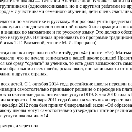
редителем школы — Татьяной Анатольевной. В точке знаний на 
огруппниками (одноклассниками), но и с другими ребятами из др
ородам с участниками семейного обучения, дети очень счастливы
дагоги по математике и русскому. Вопрос был учить предметы 
толкнулись с недостаточно понятной подачей информации в школе
в знаниях по математике и по русскому языку. Это должно обе
ную нагрузку20. Начинала преподавать по программе традицион
й язык Т. Г. Рамзаевой, чтение М. И. Горецкого).
ся,а оценки перешли из «3» в твёрдую «4» (почти «5»). Матема
ожалели, что не начали заниматься в вашей школе раньше! Нрави
ся всё сразу “сделать” за ученика, то есть дают возможность са
днем образовании всех швейцарских школ, вне зависимости от п
ралии и других странах.
 всех детей. С 1 октября 2014 года российские школы перешли 
низации самостоятельно принимают решение о переходе на плат
ков за оказанные дополнительные услуги1819. 8 мая 2010 года 
и которого с 1 января 2011 года большая часть школ перестала 
 декабря 2012 года был принят Федеральный закон «Об образов
 закону школы могут самостоятельно утверждать штатное расписа
ые услуги школьникам14.
рямую, а через пол.