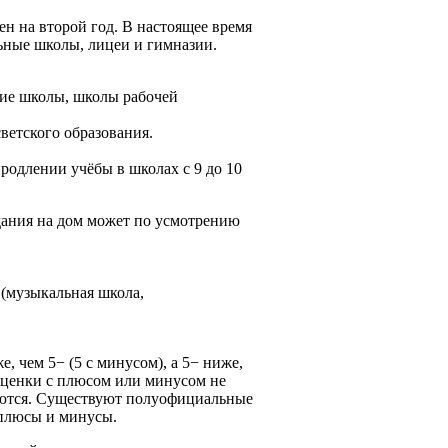
н на второй год. В настоящее время
ьные школы, лицеи и гимназии.
ие школы, школы рабочей
ветского образования.
одлении учёбы в школах с 9 до 10
дания на дом может по усмотрению
(музыкальная школа,
, чем 5− (5 с минусом), а 5− ниже,
 оценки с плюсом или минусом не
ляются. Существуют полуофициальные
 плюсы и минусы.