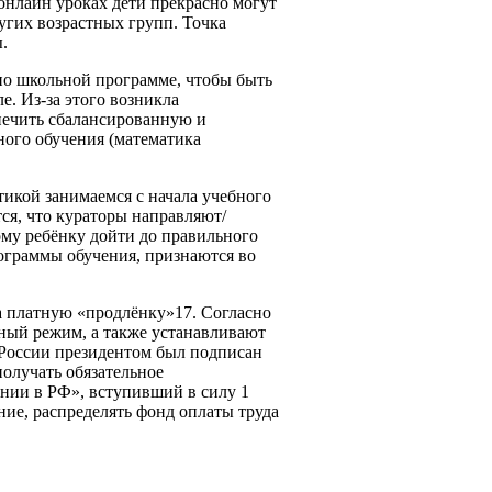
онлайн уроках дети прекрасно могут
угих возрастных групп. Точка
.
по школьной программе, чтобы быть
. Из-за этого возникла
спечить сбалансированную и
ного обучения (математика
тикой занимаемся с начала учебного
тся, что кураторы направляют/
мому ребёнку дойти до правильного
рограммы обучения, признаются во
на платную «продлёнку»17. Согласно
ный режим, а также устанавливают
в России президентом был подписан
получать обязательное
ании в РФ», вступивший в силу 1
ние, распределять фонд оплаты труда