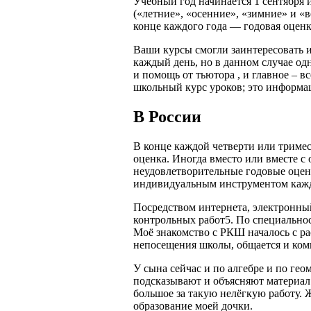
Учебный год начинается 1 сентября 
(«летние», «осенние», «зимние» и «
конце каждого года — годовая оценк
Ваши курсы смогли заинтересовать и
каждый день, но в данном случае о
и помощь от тьютора , и главное – 
школьный курс уроков; это информац
В России
В конце каждой четверти или тримес
оценка. Иногда вместо или вместе с
неудовлетворительные годовые оценк
индивидуальным инструментом кажд
Посредством интернета, электронный
контрольных работ5. По специальнос
Моё знакомство с РКШ началось с рас
непосещения школы, общается и ком
У сына сейчас и по алгебре и по гео
подсказывают и объясняют материал п
большое за такую нелёгкую работу. 
образование моей дочки.