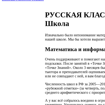
РУССКАЯ КЛАСС
Школа
Изначально было непонимание матери
нашей школе. Мы бы хотели выразить
Математика и информ
Очень поддерживают и помогают наш
подсказки. После занятий в «Точке 
«Точке Знаний». Около 3 месяцев бы
тьютора и преподавателей оцениваем
или не совпадают с ней, я вам благо
Численность школ в РФ за 2005—201
«рубежной отметки» (за четверть, по
среднего арифметического с приори
А у вас всё собралось воедино в ог
геометрии. Улучшились оценки, по 