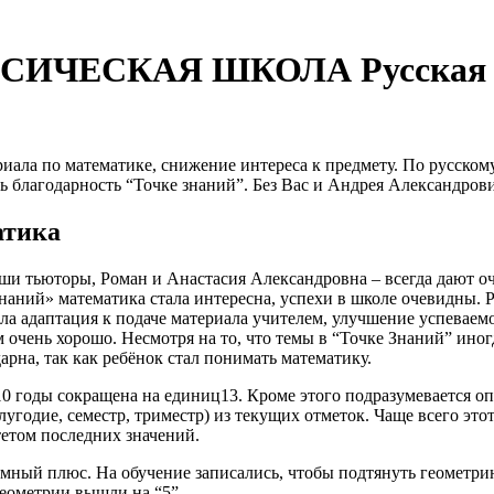
ИЧЕСКАЯ ШКОЛА Русская К
ала по математике, снижение интереса к предмету. По русскому
 благодарность “Точке знаний”. Без Вас и Андрея Александрови
атика
и тьюторы, Роман и Анастасия Александровна – всегда дают о
Знаний» математика стала интересна, успехи в школе очевидны. 
ла адаптация к подаче материала учителем, улучшение успеваем
 очень хорошо. Несмотря на то, что темы в “Точке Знаний” ино
дарна, так как ребёнок стал понимать математику.
0 годы сокращена на единиц13. Кроме этого подразумевается о
лугодие, семестр, триместр) из текущих отметок. Чаще всего это
тетом последних значений.
ромный плюс. На обучение записались, чтобы подтянуть геометрию
геометрии вышли на “5”.