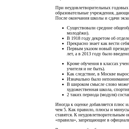
При неудовлетворительных годовых
образовательные учреждения, дающи
После окончания школы и сдачи экза
Существовали средние общеоб
молодёжи).
В 1918 году декретом об отдел
Прекрасно знает как вести себ
Первым указом новый президен
лет, а в 2013 году было введен
Кроме обучения в классах уче
учителя и не быть).
Как следствие, в Москве вырос
Изначально было непонимание 
В широком смысле слово может
художественная школа, спорти
2 таких периода (модуля) сост
Иногда к оценке добавляется плюс ил
чем 5. Как правило, плюсы и минусы
ставятся. К неудовлетворительным 
«правила», запрещающие в официаль