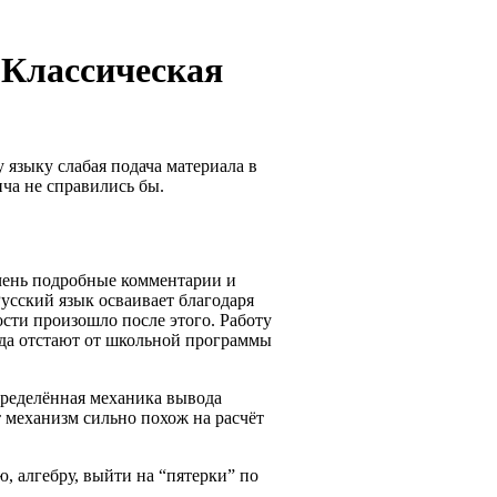
лассическая
 языку слабая подача материала в
ча не справились бы.
чень подробные комментарии и
Русский язык осваивает благодаря
ости произошло после этого. Работу
гда отстают от школьной программы
пределённая механика вывода
т механизм сильно похож на расчёт
, алгебру, выйти на “пятерки” по