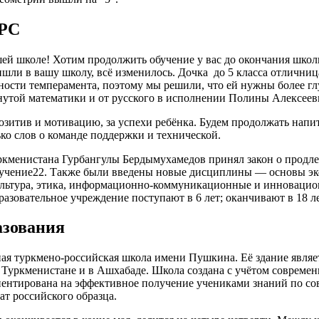
РС
ей школе! Хотим продолжить обучение у вас до окончания школы
ишли в вашу школу, всё изменилось. Дочка до 5 класса отличница
ости темперамента, поэтому мы решили, что ей нужны более гл
инутой математики и от русского в исполнении Полины Алексеев
озитив и мотивацию, за успехи ребёнка. Будем продолжать напи
ько слов о команде поддержки и технической.
менистана Гурбангулы Бердымухамедов принял закон о продлении
обучение22. Также были введены новые дисциплины — основы эк
ультура, этика, информационно-коммуникационные и инновацио
разовательное учреждение поступают в 6 лет; оканчивают в 18 л
азования
ная туркмено-российская школа имени Пушкина. Её здание являе
в Туркменистане и в Ашхабаде. Школа создана с учётом современ
иентирована на эффективное получение учениками знаний по с
т российского образца.