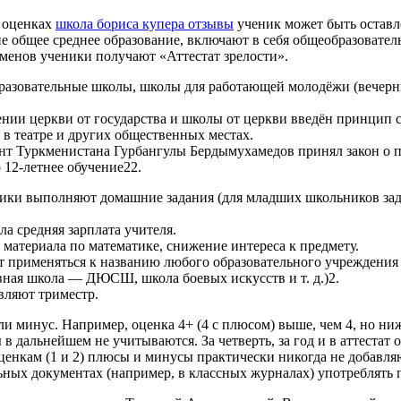
 оценках
школа бориса купера отзывы
ученик может быть оставле
е общее среднее образование, включают в себя общеобразовател
менов ученики получают «Аттестат зрелости».
разовательные школы, школы для работающей молодёжи (вечерн
ении церкви от государства и школы от церкви введён принцип с
я в театре и других общественных местах.
т Туркменистана Гурбангулы Бердымухамедов принял закон о пр
о 12-летнее обучение22.
ники выполняют домашние задания (для младших школьников за
ла средняя зарплата учителя.
материала по математике, снижение интереса к предмету.
 применяться к названию любого образовательного учреждения 
вная школа — ДЮСШ, школа боевых искусств и т. д.)2.
авляют триместр.
и минус. Например, оценка 4+ (4 с плюсом) выше, чем 4, но ниже
 в дальнейшем не учитываются. За четверть, за год и в аттестат
оценкам (1 и 2) плюсы и минусы практически никогда не добав
ных документах (например, в классных журналах) употреблять