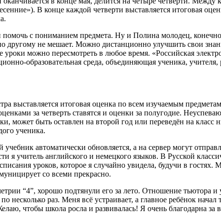
и оканчивается в конце мая, делится на четыре четверти. Между
весенние»). В конце каждой четверти выставляется итоговая оцен
а.
 помочь с пониманием предмета. Ну и Полина молодец, конечно
дно другому не мешает. Можно дистанционно улучшить свои знан
все уроки можно пересмотреть в любое время. «Российская элект
ионно-образовательная среда, объединяющая ученика, учителя, 
тра выставляется итоговая оценка по всем изучаемым предметам,
 оценками за четверть ставятся и оценки за полугодие. Неуспев
и, может быть оставлен на второй год или переведён на класс н
ого ученика.
 учебник автоматически обновляется, а на сервер могут отправля
ти я учитель английского и немецкого языков. В Русской классич
писания уроков, которое я случайно увидела, будучи в гостях. М
муницирует со всеми прекрасно.
метрии “4”, хорошо подтянули его за лето. Отношение тьютора и 
о несколько раз. Меня всё устраивает, а главное ребёнок начал
Желаю, чтобы школа росла и развивалась! Я очень благодарна за 