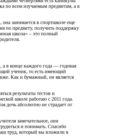
 каждыми четвертями есть каникулы
ка по всем изучаемым предметам, а в
, она занимается в спортшколе еще
ия по предмету, получить поддержку
ронная школа» – это полный
родителя.
 а в конце каждого года — годовая
ающий ученик, то есть имеющий
иже. Как и бумажный, он является
ться результаты тестов и
еской школе работаю с 2011 года.
оя дочь абсолютно не страдает от
учителя замечательное, они
 трудиться и понимать. Спасибо
ваш труд, который вы вложили в