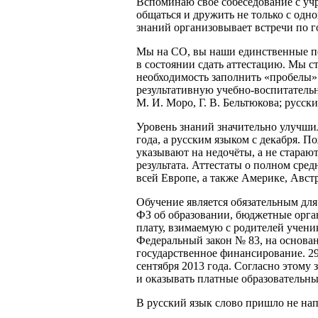
Вспоминаю своё собеседование с уч
общаться и дружить не только с одн
знаний организовывает встречи по г
Мы на СО, вы наши единственные пе
в состоянии сдать аттестацию. Мы с
необходимость заполнить «пробелы» 
результативную учебно-воспитатель
М. И. Моро, Г. В. Бельтюкова; русски
Уровень знаний значительно улучшил
года, а русским языком с декабря. П
указывают на недочёты, а не старают
результата. Аттестаты о полном сре
всей Европе, а также Америке, Авст
Обучение является обязательным для
ФЗ об образовании, бюджетные орга
плату, взимаемую с родителей учени
Федеральный закон № 83, на основани
государственное финансирование. 29
сентября 2013 года. Согласно этому
и оказывать платные образовательн
В русский язык слово пришло не нап