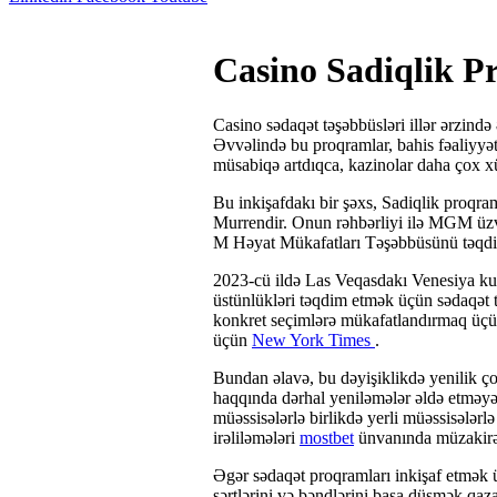
Casino Sadiqlik 
Casino sədaqət təşəbbüsləri illər ərzində 
Əvvəlində bu proqramlar, bahis fəaliyyət
müsabiqə artdıqca, kazinolar daha çox xüs
Bu inkişafdakı bir şəxs, Sadiqlik proqra
Murrendir. Onun rəhbərliyi ilə MGM üzv
M Həyat Mükafatları Təşəbbüsünü təqd
2023-cü ildə Las Veqasdakı Venesiya kuro
üstünlükləri təqdim etmək üçün sədaqət t
konkret seçimlərə mükafatlandırmaq üçün
üçün
New York Times
.
Bundan əlavə, bu dəyişiklikdə yenilik çox
haqqında dərhal yeniləmələr əldə etməyə ic
müəssisələrlə birlikdə yerli müəssisələrl
irəliləmələri
mostbet
ünvanında müzakirə 
Əgər sədaqət proqramları inkişaf etmək ü
şərtlərini və bəndlərini başa düşmək qaz