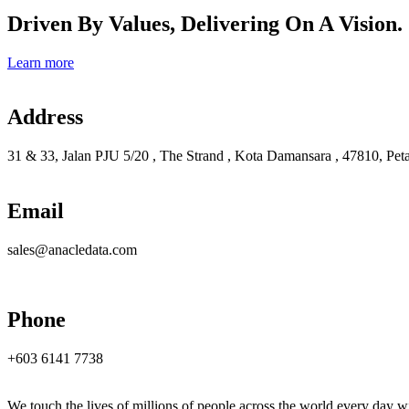
Driven By Values, Delivering On A Vision.
Learn more
Address
31 & 33, Jalan PJU 5/20 , The Strand , Kota Damansara , 47810, Peta
Email
sales@anacledata.com
Phone
+603 6141 7738
We touch the lives of millions of people across the world every day wi