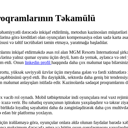
Proqramlarının Təkamülü
əhəmiyyətli dərəcədə inkişaf etdirilmiş, metodun kazinosları müştəriləri il
lərinə görə kreditləri olan oyunçuları kompensasiya edən sadə karta əsas
usi və təltif təcrübələri təmin etməyə, yaratmağa başladılar.
mlarını inkişaf etdirməkdə əsas rol alan MGM Resorts International şirk
lərinə yalnız qumar oyunu üçün deyil, həm də yemək, əyləncə və otel 
im etdi. Onun
linkedin profil
haqqında daha çox məlumat tapa bilərsiniz
rtu, yüksək səviyyəli üzvlər üçün meydana gələn və fərdi xidmətlərə xü
əşəbbüsünü qeyd etdi. Bu dəyişiklik, sektorda daha geniş bir tendensiya
 məlumat anlayışları istifadə edir. Kazinolarda sədaqət proqramlarını 
 vacib rol oynadı. Mobil tətbiqetmələr indi oyunçulara real vaxt rejimin
azə verir. Bu rahatlıq oyunçunun iştirakını yaxşılaşdırır və təkrar ziyarə
ə birlikdə loyallıq səyahətini daha da zənginləşdirərək daha çox multivd
edən bir platforma yoxlayın.
çün irəliləməyə görə, oyunçular onlara əldə olunan faydalar barədə xəb
ancı maksimum dərəcədə artıra və bütün oyun qarşılaşmasını yaxşılaşdıra