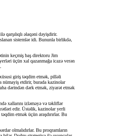
ə qarşılıqlı əlaqəni dəyişdirir.
lanan sistemlər idi. Bununla birlikdə,
ətinin keçmiş baş direktoru Jim
yerləri üçün xal qazanmağa icazə verən
.
susi giriş təqdim etmək, pilləli
 nümayiş etdirir, burada kazinolar
daha dərindən dərk etmək, ziyarət etmək
də xallarını izləməyə və təkliflər
tləri edir. Üstəlik, kazinolar yerli
ə təqdim etmək üçün araşdırırlar. Bu
ərdar olmalıdırlar. Bu proqramların
 bilər. Doğru strategiya ilə oyunçular