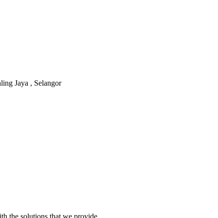
ling Jaya , Selangor
th the solutions that we provide.