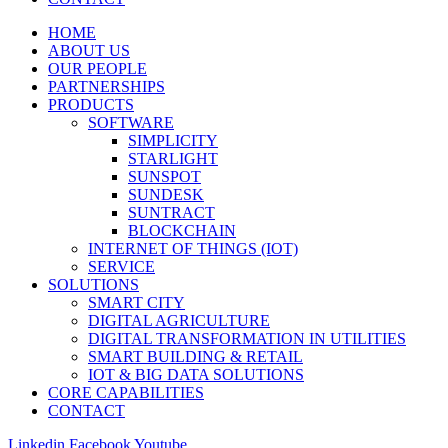
HOME
ABOUT US
OUR PEOPLE
PARTNERSHIPS
PRODUCTS
SOFTWARE
SIMPLICITY
STARLIGHT
SUNSPOT
SUNDESK
SUNTRACT
BLOCKCHAIN
INTERNET OF THINGS (IOT)
SERVICE
SOLUTIONS
SMART CITY
DIGITAL AGRICULTURE
DIGITAL TRANSFORMATION IN UTILITIES
SMART BUILDING & RETAIL
IOT & BIG DATA SOLUTIONS
CORE CAPABILITIES
CONTACT
Linkedin
Facebook
Youtube