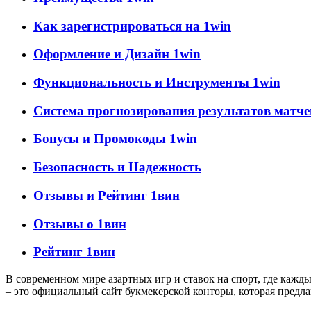
Как зарегистрироваться на 1win
Оформление и Дизайн 1win
Функциональность и Инструменты 1win
Система прогнозирования результатов матче
Бонусы и Промокоды 1win
Безопасность и Надежность
Отзывы и Рейтинг 1вин
Отзывы о 1вин
Рейтинг 1вин
В современном мире азартных игр и ставок на спорт, где кажд
– это официальный сайт букмекерской конторы, которая предла