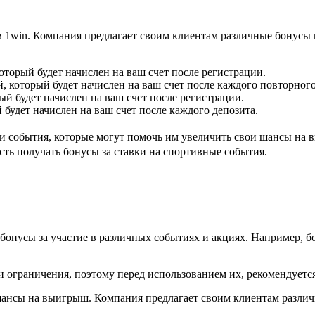
в 1win. Компания предлагает своим клиентам различные бонусы 
оторый будет начислен на ваш счет после регистрации.
й, который будет начислен на ваш счет после каждого повторного
 будет начислен на ваш счет после регистрации.
будет начислен на ваш счет после каждого депозита.
и события, которые могут помочь им увеличить свои шансы на в
сть получать бонусы за ставки на спортивные события.
бонусы за участие в различных событиях и акциях. Например, бо
 ограничения, поэтому перед использованием их, рекомендуется
 шансы на выигрыш. Компания предлагает своим клиентам различ