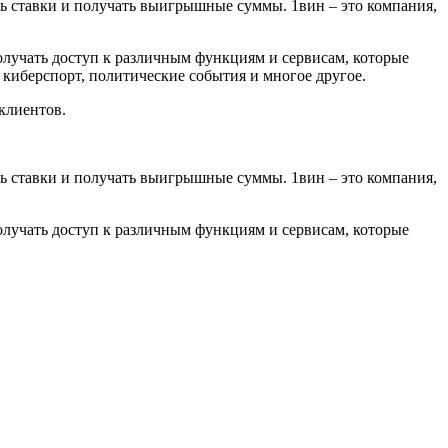
ать ставки и получать выигрышные суммы. 1вин – это компания,
олучать доступ к различным функциям и сервисам, которые
, киберспорт, политические события и многое другое.
клиентов.
ать ставки и получать выигрышные суммы. 1вин – это компания,
олучать доступ к различным функциям и сервисам, которые