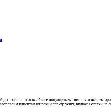
й
ый день становится все более популярным, 1вин – это имя, кото
гает своим клиентам широкий спектр услуг, включая ставки на с