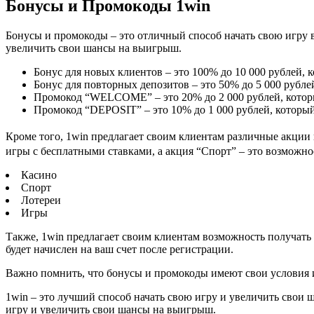
Бонусы и Промокоды 1win
Бонусы и промокоды – это отличный способ начать свою игру 
увеличить свои шансы на выигрыш.
Бонус для новых клиентов – это 100% до 10 000 рублей, к
Бонус для повторных депозитов – это 50% до 5 000 рубле
Промокод “WELCOME” – это 20% до 2 000 рублей, который
Промокод “DEPOSIT” – это 10% до 1 000 рублей, который 
Кроме того, 1win предлагает своим клиентам различные акции 
игры с бесплатными ставками, а акция “Спорт” – это возможно
Касино
Спорт
Лотереи
Игры
Также, 1win предлагает своим клиентам возможность получать 
будет начислен на ваш счет после регистрации.
Важно помнить, что бонусы и промокоды имеют свои условия и
1win – это лучший способ начать свою игру и увеличить свои
игру и увеличить свои шансы на выигрыш.