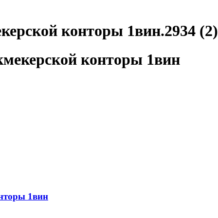
керской конторы 1вин.2934 (2)
кмекерской конторы 1вин
нторы 1вин