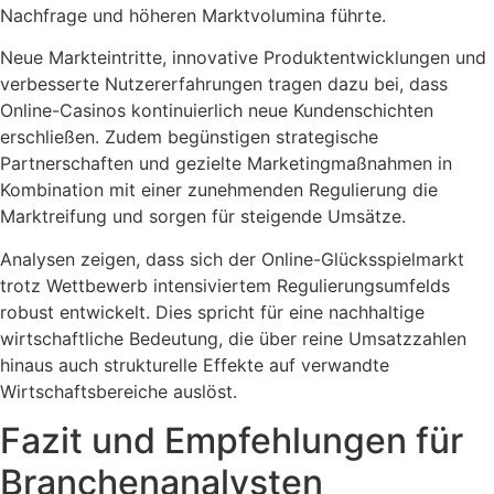
Nachfrage und höheren Marktvolumina führte.
Neue Markteintritte, innovative Produktentwicklungen und
verbesserte Nutzererfahrungen tragen dazu bei, dass
Online-Casinos kontinuierlich neue Kundenschichten
erschließen. Zudem begünstigen strategische
Partnerschaften und gezielte Marketingmaßnahmen in
Kombination mit einer zunehmenden Regulierung die
Marktreifung und sorgen für steigende Umsätze.
Analysen zeigen, dass sich der Online-Glücksspielmarkt
trotz Wettbewerb intensiviertem Regulierungsumfelds
robust entwickelt. Dies spricht für eine nachhaltige
wirtschaftliche Bedeutung, die über reine Umsatzzahlen
hinaus auch strukturelle Effekte auf verwandte
Wirtschaftsbereiche auslöst.
Fazit und Empfehlungen für
Branchenanalysten