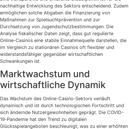
nachhaltige Entwicklung des Sektors entscheidend. Zudem
ermöglichen solche Abgaben die Finanzierung von
Maßnahmen zur Spielsuchtprävention und zur
Durchsetzung von Jugendschutzbestimmungen. Die
Analyse fiskalischer Daten zeigt, dass gut regulierte
Online-Casinos eine stabile Einnahmequelle darstellen, die
im Vergleich zu stationären Casinos oft flexibler und
widerstandsfähiger gegenüber wirtschaftlichen
Schwankungen ist.
Marktwachstum und
wirtschaftliche Dynamik
Das Wachstum des Online-Casino-Sektors verläuft
dynamisch und ist durch technologischen Fortschritt und
sich ändernde Nutzergewohnheiten geprägt. Die COVID-
19-Pandemie hat den Trend zu digitalen
Glücksspielangeboten beschleunigt, was zu einer erhöhten