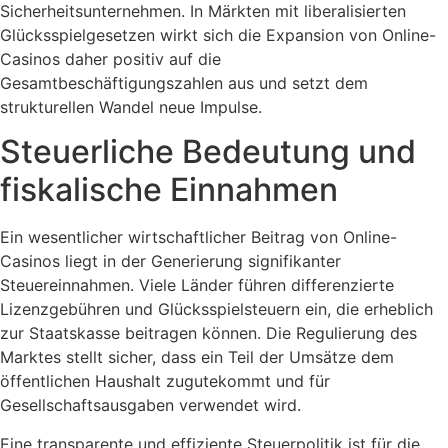
Sicherheitsunternehmen. In Märkten mit liberalisierten
Glücksspielgesetzen wirkt sich die Expansion von Online-
Casinos daher positiv auf die
Gesamtbeschäftigungszahlen aus und setzt dem
strukturellen Wandel neue Impulse.
Steuerliche Bedeutung und
fiskalische Einnahmen
Ein wesentlicher wirtschaftlicher Beitrag von Online-
Casinos liegt in der Generierung signifikanter
Steuereinnahmen. Viele Länder führen differenzierte
Lizenzgebühren und Glücksspielsteuern ein, die erheblich
zur Staatskasse beitragen können. Die Regulierung des
Marktes stellt sicher, dass ein Teil der Umsätze dem
öffentlichen Haushalt zugutekommt und für
Gesellschaftsausgaben verwendet wird.
Eine transparente und effiziente Steuerpolitik ist für die