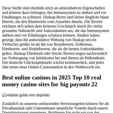
Diese Stoffe sind ebenfalls reich an antioxidativen Eigenschaften
und können dazu beitragen, das Immunsystem zu stärken und vor
Erkältungen zu schützen. Haskap-Beere sind kleine längliche blaue
Beeren, die den Blaubeeren vom Aussehen ähneln. Die Beeren
zeichnen sich neben dem leckeren Geschmack durch die vielen
gesunden Nährstoffe und Antioxidantien aus, die das Immunsystem
stärken und vor Erkältungen schützen können. Studien haben
gezeigt, dass die antioxidative Wirkung von Haskap um ein
Vielfaches größer ist als die von Brombeeren, Erdbeeren,
Himbeeren und Heidelbeeren, die als die besten Antioxidantien
gelten. Haskap-Direktsaft oder frische Beeren tragen nachweislich
zur Vorbeugung von Infektionen bei und dienen als Präbiotikum.
Der deutsche Glücksspielmarkt wächst kontinuierlich, und jedes
Jahr treten neue Online-Casinomarken in den Wettbewerb ein.
Best online casinos in 2025 Top 10 real
money casino sites for big payouts 22
Zusätzlich zu unserem umfassenden Serviceangebot können Sie als
Privathaushalt oder Unternehmen steuerliche Vorteile durch unsere
Dienstleistungen generieren. Profitieren Sie nicht nur von der