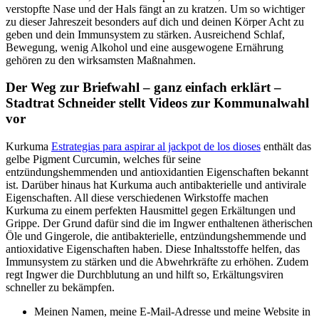
verstopfte Nase und der Hals fängt an zu kratzen. Um so wichtiger
zu dieser Jahreszeit besonders auf dich und deinen Körper Acht zu
geben und dein Immunsystem zu stärken. Ausreichend Schlaf,
Bewegung, wenig Alkohol und eine ausgewogene Ernährung
gehören zu den wirksamsten Maßnahmen.
Der Weg zur Briefwahl – ganz einfach erklärt –
Stadtrat Schneider stellt Videos zur Kommunalwahl
vor
Kurkuma
Estrategias para aspirar al jackpot de los dioses
enthält das
gelbe Pigment Curcumin, welches für seine
entzündungshemmenden und antioxidantien Eigenschaften bekannt
ist. Darüber hinaus hat Kurkuma auch antibakterielle und antivirale
Eigenschaften. All diese verschiedenen Wirkstoffe machen
Kurkuma zu einem perfekten Hausmittel gegen Erkältungen und
Grippe. Der Grund dafür sind die im Ingwer enthaltenen ätherischen
Öle und Gingerole, die antibakterielle, entzündungshemmende und
antioxidative Eigenschaften haben. Diese Inhaltsstoffe helfen, das
Immunsystem zu stärken und die Abwehrkräfte zu erhöhen. Zudem
regt Ingwer die Durchblutung an und hilft so, Erkältungsviren
schneller zu bekämpfen.
Meinen Namen, meine E-Mail-Adresse und meine Website in