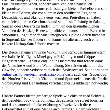
Qualität unserer Arbeit, sondern auch von den finanziellen
Ersparnissen, die Ihnen unsere Leistungen bieten. Preiselbeeren sind
kleine rote Beeren, die vor allem in den nördlichen Regionen
Deutschlands und Skandinaviens wachsen. Preiselbeeren haben
einen leicht herben Geschmack und sind deshalb häufig in Salaten,
Saucen oder Desserts zu finden. Um von den gesundheitlichen
Vorteilen der Haskap-Beere zu profitieren, kannst du die Beeren in
Smoothies, Joghurt oder Müsli integrieren. Da die Beeren nicht oft
in Supermärkten zu finden sind, kannst du alternativ auch eine
leckere Haskap-Saft-Schorle machen.
Die Beere hat eine antivirale Wirkung und stärkt das Immunsystem,
weshalb sie häufig als Mittel gegen Erkältungen und Grippe
eingesetzt wird. Es wirkt entzündungshemmend und fördert dank
der Vitamine A und E die Wundheilung. Sie stärken nicht nur das
Gewebe, sondern verbessern auch den Stoffwechsel. Sanddorn oder
online casino vergleich legalcasino ohne oasis
auch das „Superfood
des Nordens” ist voll mit Vitaminen und Spurenelemente, die für die
Vorbeugung und Behandlung verschiedener Krankheiten notwendig
sind.
Unsere Partner bieten großartige Spiele wie chicken road Schweiz,
den beliebten book o fra Schweiz, das aufregende sweet bonanza
und das spannende plinko erfahrung schweiz. Auch dieses
Lebensmittel enthält eine Menge an Vitamin C, einem wichtigen