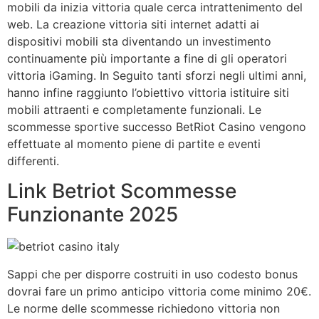
mobili da inizia vittoria quale cerca intrattenimento del
web. La creazione vittoria siti internet adatti ai
dispositivi mobili sta diventando un investimento
continuamente più importante a fine di gli operatori
vittoria iGaming. In Seguito tanti sforzi negli ultimi anni,
hanno infine raggiunto l’obiettivo vittoria istituire siti
mobili attraenti e completamente funzionali. Le
scommesse sportive successo BetRiot Casino vengono
effettuate al momento piene di partite e eventi
differenti.
Link Betriot Scommesse
Funzionante 2025
Sappi che per disporre costruiti in uso codesto bonus
dovrai fare un primo anticipo vittoria come minimo 20€.
Le norme delle scommesse richiedono vittoria non