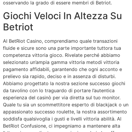
osservando la grado di essere membri di Betriot.
Giochi Veloci In Altezza Su
Betriot
Al BetRiot Casino, comprendiamo quale transazioni
fluide e sicure sono una parte importante tuttora tua
competenza vittoria gioco. Rivelate perché abbiamo
selezionato un’ampia gamma vittoria metodi vittoria
pagamento affidabili, garantendo che ogni acconto e
prelievo sia rapido, deciso e in assenza di disturbi.
Abbiamo progettato la nostra sezione successo giochi
da tavolino con lo traguardo di portare l’autentica
esperienza del casinò per via diretta sul tuo monitor.
Quale tu sia un scommettitore esperto di blackjack o un
appassionato successo roulette, la nostra assortimento
soddisfa qualsivoglia i gusti e livelli vittoria abilità. Al
BetRiot Confusione, ci impegniamo a mantenere alta