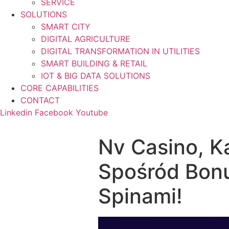
SERVICE
SOLUTIONS
SMART CITY
DIGITAL AGRICULTURE
DIGITAL TRANSFORMATION IN UTILITIES
SMART BUILDING & RETAIL
IOT & BIG DATA SOLUTIONS
CORE CAPABILITIES
CONTACT
Linkedin
Facebook
Youtube
Nv Casino, K
Spośród Bon
Spinami!