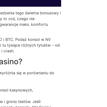
wiedzenia tego świetna bonusowy i
y to coś, czego nie
gwarancje maks. komfortu
SD i BTC. Podaż konsol w NV
 tu tysiące różnych tytułów – od
i crash.
asino?
 wyróżnia się w porównaniu do
onsol kasynowych,
 i grono testów. Jeśli