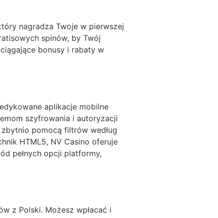
który nagradza Twoje w pierwszej
ratisowych spinów, by Twój
ciągające bonusy i rabaty w
dedykowane aplikacje mobilne
emom szyfrowania i autoryzacji
 zbytnio pomocą filtrów według
technik HTML5, NV Casino oferuje
d pełnych opcji platformy,
ów z Polski. Możesz wpłacać i