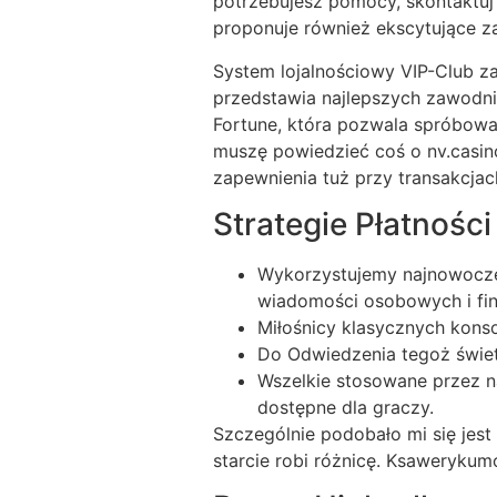
potrzebujesz pomocy, skontaktuj
proponuje również ekscytujące z
System lojalnościowy VIP-Club z
przedstawia najlepszych zawodnik
Fortune, która pozwala spróbowa
muszę powiedzieć coś o nv.casino
zapewnienia tuż przy transakcjac
Strategie Płatnośc
Wykorzystujemy najnowocześ
wiadomości osobowych i fi
Miłośnicy klasycznych kons
Do Odwiedzenia tegoż świetn
Wszelkie stosowane przez n
dostępne dla graczy.
Szczególnie podobało mi się jest
starcie robi różnicę. Ksawerykumo