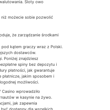
walutowania. Sloty owo
, niż możecie sobie pozwolić
oduje, że zarządzanie środkami
ny pod kątem graczy wraz z Polski.
ejszych dostawców.
. Poniżej znajdziesz
ezpłatne spiny bez depozytu i
y płatności, jak gwarantuje
 płatnicze, jakim sposobem i
dogodnej możliwości.
V Casino wprowadziło
ernautów w kasynie na żywo.
cjami, jak zapewnia
 być dostępny dla wszelkich