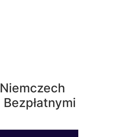
W Niemczech
 Bezpłatnymi