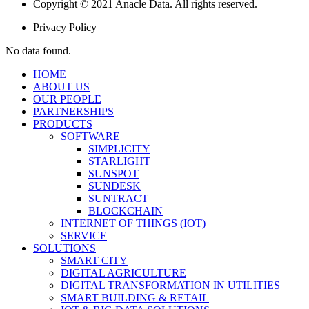
Copyright © 2021 Anacle Data. All rights reserved.
Privacy Policy
No data found.
HOME
ABOUT US
OUR PEOPLE
PARTNERSHIPS
PRODUCTS
SOFTWARE
SIMPLICITY
STARLIGHT
SUNSPOT
SUNDESK
SUNTRACT
BLOCKCHAIN
INTERNET OF THINGS (IOT)
SERVICE
SOLUTIONS
SMART CITY
DIGITAL AGRICULTURE
DIGITAL TRANSFORMATION IN UTILITIES
SMART BUILDING & RETAIL