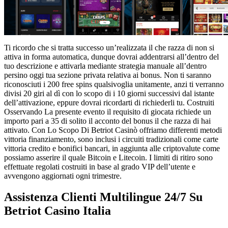
Ti ricordo che si tratta successo un’realizzata il che razza di non si
attiva in forma automatica, dunque dovrai addentrarsi all’dentro del
tuo descrizione e attivarla mediante strategia manuale all’dentro
persino oggi tua sezione privata relativa ai bonus. Non ti saranno
riconosciuti i 200 free spins qualsivoglia unitamente, anzi ti verranno
divisi 20 giri al dì con lo scopo di i 10 giorni successivi dal istante
dell’attivazione, eppure dovrai ricordarti di richiederli tu. Costruiti
Osservando La presente evento il requisito di giocata richiede un
importo pari a 35 di solito il acconto del bonus il che razza di hai
attivato. Con Lo Scopo Di Betriot Casinò offriamo differenti metodi
vittoria finanziamento, sono inclusi i circuiti tradizionali come carte
vittoria credito e bonifici bancari, in aggiunta alle criptovalute come
possiamo asserire il quale Bitcoin e Litecoin. I limiti di ritiro sono
effettuate regolati costruiti in base al grado VIP dell’utente e
avvengono aggiornati ogni trimestre.
Assistenza Clienti Multilingue 24/7 Su
Betriot Casino Italia