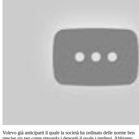
Volevo già anticiparti il quale la società ha ordinato delle norme ben
precise sia per come riguarda i depositi il quale i prelievi. Abbiamo