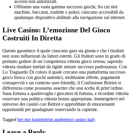
accessi non autorizzati.
Offriamo una vasta gamma successo giochi, fra cui slot
machine, baccarat, roulette e poker, ciascuno accessibili da
qualunque dispositivo abilitato alla navigazione sul internet.
Live Casino: L’emozione Del Gioco
Costruiti In Diretta
Questo garantisce il quale ciascuno gara sia giusta e che i risultati
non sono influenzati da fattori esterni. Gli fruitori sono in grado di
pertanto godere di un’competenza vittoria gioco serena, sapendo
vittoria risultare tutelati da rigide misure successo padronanza. Con
Lo Traguardo Di coloro il quale cercano una piattaforma successo
gioco fresca con giochi autentici, moltissime offerte, pagamenti
consapevoli e un contesto user-friendly, il Confusione Betriot si
differenzia come possiamo asserire che una scelta di prim’ordine.
Sana fortuna a qualsivoglia i giocatori di fortuna, e ricordate vittoria
osservare una politica vittoria bonus appropriata. Immergetevi nel
universo dei casinò con Betriot e approfittate di emozionanti
opportunità per guadagnare osservando la capiente.
Tagged
bet riot login
betriot app
betriot casino italy
Leave a Reply