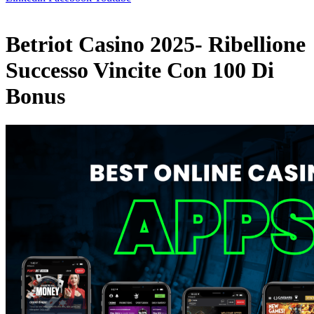
Betriot Casino 2025- Ribellione
Successo Vincite Con 100 Di
Bonus