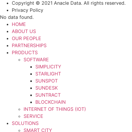
Copyright © 2021 Anacle Data. All rights reserved.
Privacy Policy
No data found.
HOME
ABOUT US
OUR PEOPLE
PARTNERSHIPS
PRODUCTS
SOFTWARE
SIMPLICITY
STARLIGHT
SUNSPOT
SUNDESK
SUNTRACT
BLOCKCHAIN
INTERNET OF THINGS (IOT)
SERVICE
SOLUTIONS
SMART CITY