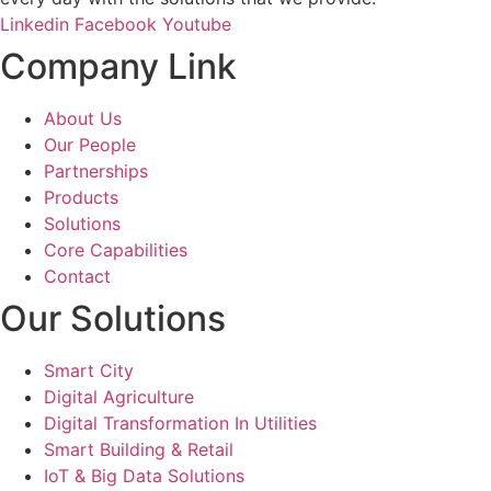
Linkedin
Facebook
Youtube
Company Link
About Us
Our People
Partnerships
Products
Solutions
Core Capabilities
Contact
Our Solutions
Smart City
Digital Agriculture
Digital Transformation In Utilities
Smart Building & Retail
IoT & Big Data Solutions