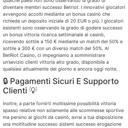
qualche paesi non sono osservando la grado di
diventare membri successo Betriot. I innovativi giocatori
avvengono accolti mediante un bonus casinò che
richiede un deposito iniziale di 20 EUR o più. I giocatori
esistenti sono osservando la grado di godere successo
un bonus vittoria ricarica settimanale al casinò,
ricevendo sottile a 150 € mediante un match del 50% e
sottile a 300 € con un diverso match del 50%. Al
BetRiot Casino, ci impegniamo a somministrare
un’sevizio clienti vittoria alto grado, disponibile a
qualsiasi attualmente del giorno e ancora oggi notte.
🔒 Pagamenti Sicuri E Supporto
Clienti 💡
Inoltre, a parte fornirti moltissime possibilità vittoria
spasso relative non solamente alle scommesse sportive
ma persino ai giochi da casinò, avrai a tua disposizione
una moltitudine successo sistemi successo erogazione