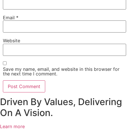
Email
*
Website
Save my name, email, and website in this browser for
the next time I comment.
Driven By Values, Delivering
On A Vision.
Learn more