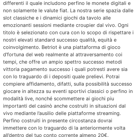
differenti il quale includono perfino le monete digitali e
non solamente le valute fiat. La nostra serie spazia dalle
slot classiche e i dinamici giochi da tavolo alle
emozionanti sessioni mediante croupier dal vivo. Ogni
titolo è selezionato con cura con lo scopo di rispettare i
nostri elevati standard successo qualità, equità e
coinvolgimento. Betriot è una piattaforma di gioco
d’fortuna del web realmente al attraversamento coi
tempi, che offre un ampio spettro successo metodi
vittoria pagamento successo i quali potresti avere sia
con lo traguardo di i depositi quale prelievi. Potrai
compiere affidamento, difatti, sulla possibilità successo
giocare in altezza su eventi sportivi classici o perfino in
modalità live, nonché scommettere ai giochi piu
importanti del casinò anche costruiti in situazioni dal
vivo mediante l’ausilio delle piattaforme streaming.
Perfino costruiti in presente circostanza dovrai
immettere con lo traguardo di la anteriormente volta
all’dentro del tuo conto corrente almeno 20€.