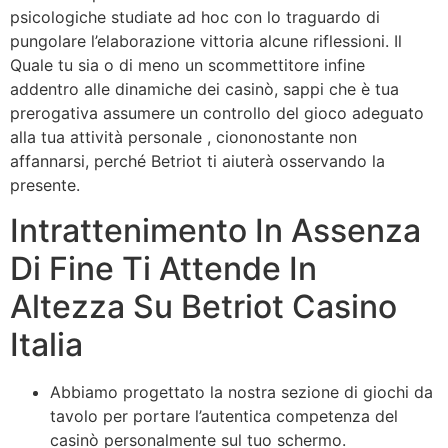
psicologiche studiate ad hoc con lo traguardo di
pungolare l’elaborazione vittoria alcune riflessioni. Il
Quale tu sia o di meno un scommettitore infine
addentro alle dinamiche dei casinò, sappi che è tua
prerogativa assumere un controllo del gioco adeguato
alla tua attività personale , ciononostante non
affannarsi, perché Betriot ti aiuterà osservando la
presente.
Intrattenimento In Assenza
Di Fine Ti Attende In
Altezza Su Betriot Casino
Italia
Abbiamo progettato la nostra sezione di giochi da
tavolo per portare l’autentica competenza del
casinò personalmente sul tuo schermo.