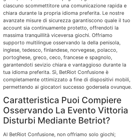
ciascuno scommettitore una comunicazione rapida e
chiara durante la propria idioma preferita. Le nostre
avanzate misure di sicurezza garantiscono quale il tuo
account sia continuamente protetto, offrendoti la
massima tranquillità viceversa giochi. Offriamo
supporto multilingue osservando la della penisola,
inglese, tedesco, finlandese, norvegese, polacco,
portoghese, greco, ceco, francese e spagnolo,
garantendoti sevizio chiara e vantaggioso durante la
tua idioma preferita. Sì, BetRiot Confusione è
completamente ottimizzato a fine di dispositivi mobili,
permettendo ai giocatori successo godersela ovunque.
Caratteristica Puoi Compiere
Osservando La Evento Vittoria
Disturbi Mediante Betriot?
Al BetRiot Confusione, non offriamo solo giochi;