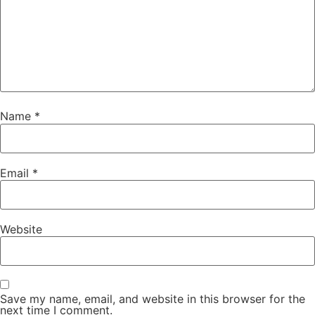
Name
*
Email
*
Website
Save my name, email, and website in this browser for the
next time I comment.