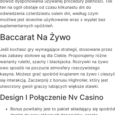
dowód dysponowania używanej procedury płatności. Tok
ten na ogół obstaje od czasu kilkunastu dni do
odwiedzenia czterdziestu osiem dni, według czym
możliwe jest dowolne użytkowanie wraz z wypłat bez
suplementarnych opóźnień.
Baccarat Na Żywo
Jeśli kochasz gry wymagające strategii, stosowane przez
nas zabawy stołowe są dla Ciebie. Proponujemy różne
warianty ruletki, szachy i blackjacka. Rozrywki na żywo
owo sposób na poczucie atmosfery rzeczywistego
kasyna. Możesz grać spośród krupierem na żywo i cieszyć
się interakcją. Zaczerpnij z bonusu Highroller, który jest
utworzony gwoli graczy lubiących większe stawki.
Design I Połączenie Nv Casino
Bonus powitalny jest to pakiet składający się spośród
dopłat do paru głównych depozytów, często