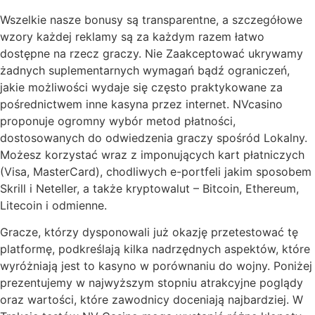
Wszelkie nasze bonusy są transparentne, a szczegółowe
wzory każdej reklamy są za każdym razem łatwo
dostępne na rzecz graczy. Nie Zaakceptować ukrywamy
żadnych suplementarnych wymagań bądź ograniczeń,
jakie możliwości wydaje się często praktykowane za
pośrednictwem inne kasyna przez internet. NVcasino
proponuje ogromny wybór metod płatności,
dostosowanych do odwiedzenia graczy spośród Lokalny.
Możesz korzystać wraz z imponujących kart płatniczych
(Visa, MasterCard), chodliwych e-portfeli jakim sposobem
Skrill i Neteller, a także kryptowalut – Bitcoin, Ethereum,
Litecoin i odmienne.
Gracze, którzy dysponowali już okazję przetestować tę
platformę, podkreślają kilka nadrzędnych aspektów, które
wyróżniają jest to kasyno w porównaniu do wojny. Poniżej
prezentujemy w najwyższym stopniu atrakcyjne poglądy
oraz wartości, które zawodnicy doceniają najbardziej. W