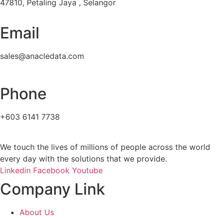
47810, Petaling Jaya , Selangor
Email
sales@anacledata.com
Phone
+603 6141 7738
We touch the lives of millions of people across the world
every day with the solutions that we provide.
Linkedin
Facebook
Youtube
Company Link
About Us