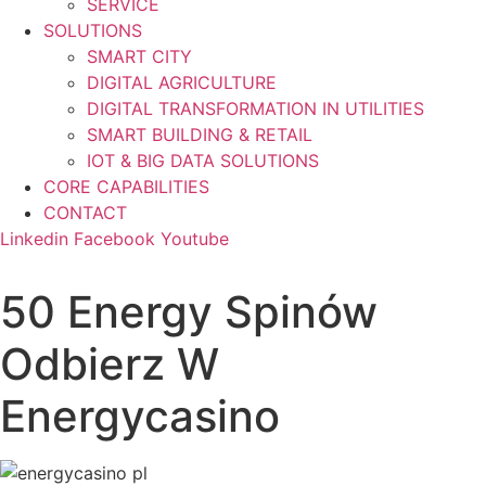
SERVICE
SOLUTIONS
SMART CITY
DIGITAL AGRICULTURE
DIGITAL TRANSFORMATION IN UTILITIES
SMART BUILDING & RETAIL
IOT & BIG DATA SOLUTIONS
CORE CAPABILITIES
CONTACT
Linkedin
Facebook
Youtube
50 Energy Spinów
Odbierz W
Energycasino