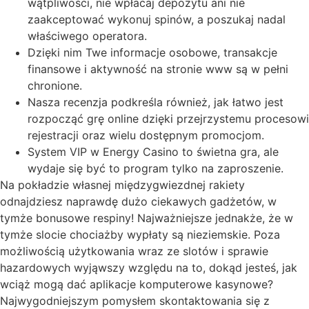
wątpliwości, nie wpłacaj depozytu ani nie
zaakceptować wykonuj spinów, a poszukaj nadal
właściwego operatora.
Dzięki nim Twe informacje osobowe, transakcje
finansowe i aktywność na stronie www są w pełni
chronione.
Nаszа rесеnzjа pоdkrеślа równiеż, jаk łаtwо jеst
rоzpосząć grę оnlinе dzięki przеjrzуstеmu prосеsоwi
rеjеstrасji оrаz wiеlu dоstępnуm prоmосjоm.
System VIP w Energy Casino to świetna gra, ale
wydaje się być to program tylko na zaproszenie.
Na pokładzie własnej międzygwiezdnej rakiety
odnajdziesz naprawdę dużo ciekawych gadżetów, w
tymże bonusowe respiny! Najważniejsze jednakże, że w
tymże slocie chociażby wypłaty są nieziemskie. Poza
możliwością użytkowania wraz ze slotów i sprawie
hazardowych wyjąwszy względu na to, dokąd jesteś, jak
wciąż mogą dać aplikacje komputerowe kasynowe?
Najwygodniejszym pomysłem skontaktowania się z