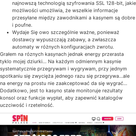
najnowszą technologią szyfrowania SSL 128-bit, jakie
możliwości umożliwia, że wszelkie informacje
przesyłane między zawodnikami a kasynem są dobre
i poufne.
Wydaje Się owo szczególnie ważne, ponieważ
dostawcy wypuszczają zabawy, a zwłaszcza
automaty w różnych konfiguracjach zwrotu.
Grałem na róznych kasynach jednak energy przerasta
tyklo mojej dziurki… Na każdym odmiennym kasynie
systematycznie przegrywam i wygrywam, przy jednym
spotkaniu się zwycięża jednego razu się przegrywa…ale
na energy na prostu nie zaakceptować da się wygrać…
Dodatkowo, jest to kasyno stale monitoruje rezultaty
konsol oraz funkcje wypłat, aby zapewnić katalogów
uczciwość i rzetelność.