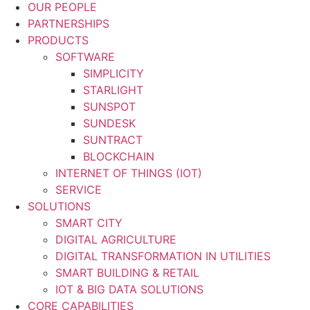
OUR PEOPLE
PARTNERSHIPS
PRODUCTS
SOFTWARE
SIMPLICITY
STARLIGHT
SUNSPOT
SUNDESK
SUNTRACT
BLOCKCHAIN
INTERNET OF THINGS (IOT)
SERVICE
SOLUTIONS
SMART CITY
DIGITAL AGRICULTURE
DIGITAL TRANSFORMATION IN UTILITIES
SMART BUILDING & RETAIL
IOT & BIG DATA SOLUTIONS
CORE CAPABILITIES