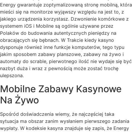
Energy gwarantuje zoptymalizowaną stronę mobilną, która
mieści się na monitorze wyjąwszy względu na jest to, z
jakiego urządzenia korzystasz. Dzwonienie komórkowe z
systemem iOS i Mobilne są ogólnie używane przez
Polaków do budowania autentycznych pieniędzy na
obracających się bębnach. W Trakcie kiedy kasyno
dysponuje również inne funkcje komputerów, tego typu
jakim sposobem zabawy planszowe, zabawy na żywo i
automaty do scrable, pierwotnego ilość nie wydaje się być
nazbyt duża i wraz z pewnością może zostać trochę
ulepszona.
Mobilne Zabawy Kasynowe
Na Żywo
Spośród doświadczenia wiemy, że najczęściej taka
sytuacja ma obszar zanim wysłaniem pierwszego zadania
wypłaty. W kodeksie kasyna znajduje się zapis, że Energy