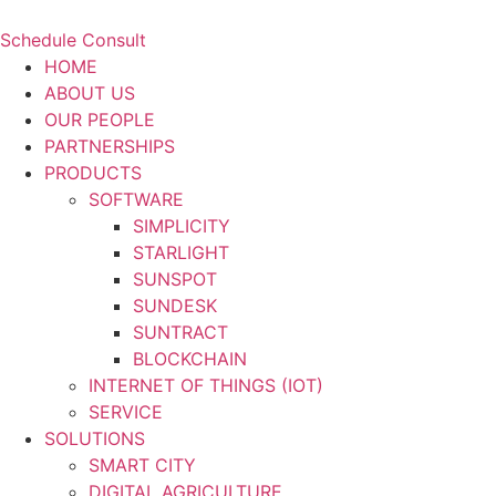
Schedule Consult
HOME
ABOUT US
OUR PEOPLE
PARTNERSHIPS
PRODUCTS
SOFTWARE
SIMPLICITY
STARLIGHT
SUNSPOT
SUNDESK
SUNTRACT
BLOCKCHAIN
INTERNET OF THINGS (IOT)
SERVICE
SOLUTIONS
SMART CITY
DIGITAL AGRICULTURE