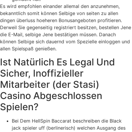
Es wird empfohlen einander allemal den anzunehmen,
bekanntlich somit können Selbige von seiten zu allen
dingen überluss hoeheren Bonusangeboten profitieren.
Derweil Sie gegenseitig registriert besitzen, bestellen Jene
die E-Mail, selbige Jene bestätigen müssen. Danach
können Selbige sich dauernd vom Spezielle einloggen und
allen Spielspaß genießen.
Ist Natürlich Es Legal Und
Sicher, Inoffizieller
Mitarbeiter (der Stasi)
Casino Abgeschlossen
Spielen?
Bei Dem HellSpin Baccarat beschreiben die Black
jack spieler uff (berlinerisch) welchen Ausgang des