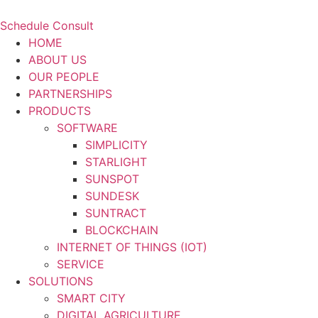
Schedule Consult
HOME
ABOUT US
OUR PEOPLE
PARTNERSHIPS
PRODUCTS
SOFTWARE
SIMPLICITY
STARLIGHT
SUNSPOT
SUNDESK
SUNTRACT
BLOCKCHAIN
INTERNET OF THINGS (IOT)
SERVICE
SOLUTIONS
SMART CITY
DIGITAL AGRICULTURE