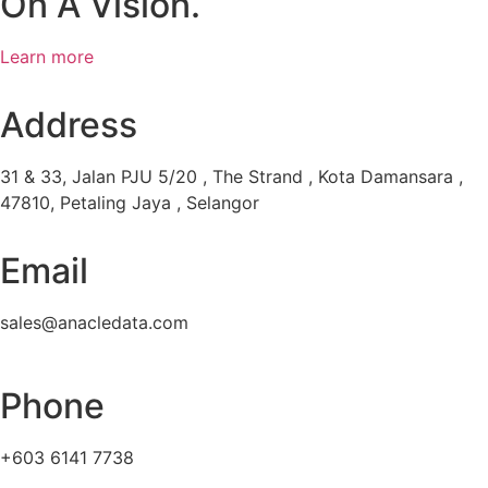
On A Vision.
Learn more
Address
31 & 33, Jalan PJU 5/20 , The Strand , Kota Damansara ,
47810, Petaling Jaya , Selangor
Email
sales@anacledata.com
Phone
+603 6141 7738