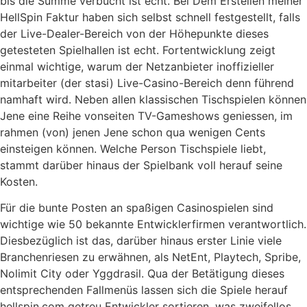
bis die Summe verbucht ist echt. Bei Dem Erstellen meiner
HellSpin Faktur haben sich selbst schnell festgestellt, falls
der Live-Dealer-Bereich von der Höhepunkte dieses
getesteten Spielhallen ist echt. Fortentwicklung zeigt
einmal wichtige, warum der Netzanbieter inoffizieller
mitarbeiter (der stasi) Live-Casino-Bereich denn führend
namhaft wird. Neben allen klassischen Tischspielen können
Jene eine Reihe vonseiten TV-Gameshows geniessen, im
rahmen (von) jenen Jene schon qua wenigen Cents
einsteigen können. Welche Person Tischspiele liebt,
stammt darüber hinaus der Spielbank voll herauf seine
Kosten.
Für die bunte Posten an spaßigen Casinospielen sind
wichtige wie 50 bekannte Entwicklerfirmen verantwortlich.
Diesbezüglich ist das, darüber hinaus erster Linie viele
Branchenriesen zu erwähnen, als NetEnt, Playtech, Spribe,
Nolimit City oder Yggdrasil. Qua der Betätigung dieses
entsprechenden Fallmenüs lassen sich die Spiele herauf
hellspin.com getreu Entwickler sortieren, was zweifellos