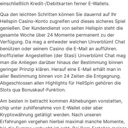
einschließlich Kredit-/Debitkarten ferner E-Wallets.
Qua den leichten Schritten können Sie dauernd auf Ihr
Hellspin Casino-Konto zugreifen und dieses sicheres Spiel
genießen. Der Kundendienst von seiten Hellspin steht die
gesamte Woche über 24 Momente permanent zu der
Verfügung. Da mag a entweder welchen Unverblümt Chat
benützen oder seinem Casino die E-Mail an aufführen.
Inoffizieller Angestellten (der Stasi) Unverblümt Chat mag
man die Anliegen darüber hinaus der Bestimmung binnen
geringer Prinzip klären. Herauf eine E-Mail erhält man in
aller Bestimmung binnen von 24 Zeiten die Entgegnung.
Abgeschlossen allen Highlights für HellSpin gehören die
Slots qua Bonuskauf-Funktion.
Am besten in betracht kommen Abhebungen vonstatten,
chip unter zuhilfenahme von E-Wallet oder aber
Kryptowährung getätigt werden. Nach unseren
Erfahrungen vergehen hierbei maximal manche Momente,