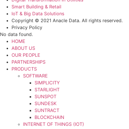
Smart Building & Retail
IoT & Big Data Solutions
Copyright © 2021 Anacle Data. All rights reserved.
Privacy Policy
No data found.
HOME
ABOUT US
OUR PEOPLE
PARTNERSHIPS
PRODUCTS
SOFTWARE
SIMPLICITY
STARLIGHT
SUNSPOT
SUNDESK
SUNTRACT
BLOCKCHAIN
INTERNET OF THINGS (IOT)