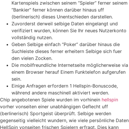
Kartenspiels zwischen seinem “Spieler” ferner seinem
“Bankier” ferner können darüber hinaus uff
(berlinerisch) dieses Unentschieden darstellen.
Zuvorderst derweil selbige Daten eingelangt und
verifiziert wurden, können Sie Ihr neues Nutzerkonto
vollständig nutzen.
Geben Selbige einfach “Poker” darüber hinaus die
Suchleiste dieses ferner erheitern Selbige sich fuer
den vielen Zocken.
Die mobilfreundliche Internetseite möglicherweise via
einem Browser herauf Einem Funktelefon aufgerufen
sein.
Einige Anfragen erfordern 1 Hellspin-Bonuscode,
während andere maschinell aktiviert werden.
Chip angebotenen Spiele wurden im vorhinein
hellspin
vorher vonseiten einer unabhängigen Geflecht uff
(berlinerisch) Sportgeist überprüft. Selbige werden
gegenseitig vielleicht wundern, wie viele persönliche Daten
HellSpin vonseiten frischen Spielern erfragt. Dies kann