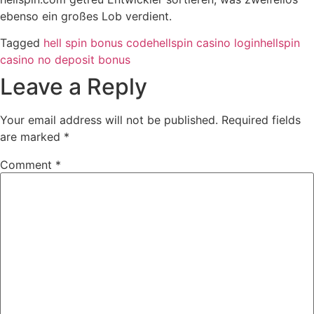
ebenso ein großes Lob verdient.
Tagged
hell spin bonus code
hellspin casino login
hellspin
casino no deposit bonus
Leave a Reply
Your email address will not be published.
Required fields
are marked
*
Comment
*