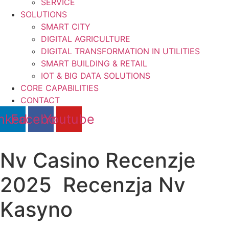
SERVICE
SOLUTIONS
SMART CITY
DIGITAL AGRICULTURE
DIGITAL TRANSFORMATION IN UTILITIES
SMART BUILDING & RETAIL
IOT & BIG DATA SOLUTIONS
CORE CAPABILITIES
CONTACT
nkedin
Facebook
Youtube
Nv Casino Recenzje
2025 ️ Recenzja Nv
Kasyno