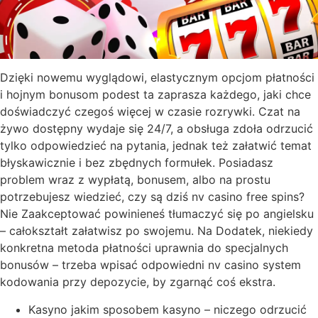
Dzięki nowemu wyglądowi, elastycznym opcjom płatności
i hojnym bonusom podest ta zaprasza każdego, jaki chce
doświadczyć czegoś więcej w czasie rozrywki. Czat na
żywo dostępny wydaje się 24/7, a obsługa zdoła odrzucić
tylko odpowiedzieć na pytania, jednak też załatwić temat
błyskawicznie i bez zbędnych formułek. Posiadasz
problem wraz z wypłatą, bonusem, albo na prostu
potrzebujesz wiedzieć, czy są dziś nv casino free spins?
Nie Zaakceptować powinieneś tłumaczyć się po angielsku
– całokształt załatwisz po swojemu. Na Dodatek, niekiedy
konkretna metoda płatności uprawnia do specjalnych
bonusów – trzeba wpisać odpowiedni nv casino system
kodowania przy depozycie, by zgarnąć coś ekstra.
Kasyno jakim sposobem kasyno – niczego odrzucić