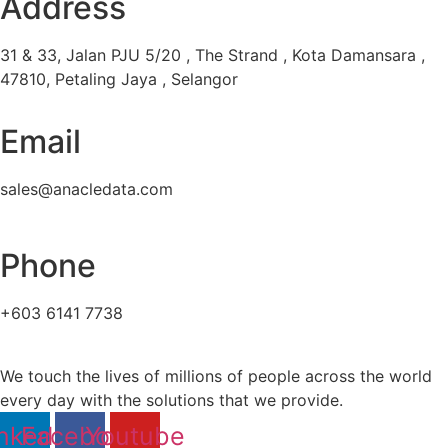
Address
31 & 33, Jalan PJU 5/20 , The Strand , Kota Damansara ,
47810, Petaling Jaya , Selangor
Email
sales@anacledata.com
Phone
+603 6141 7738
We touch the lives of millions of people across the world
every day with the solutions that we provide.
nkedin
Facebook
Youtube