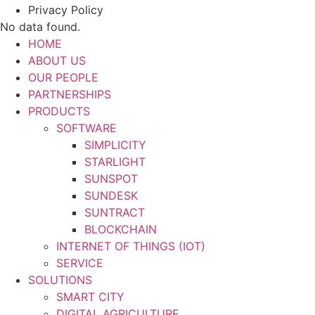
Privacy Policy
No data found.
HOME
ABOUT US
OUR PEOPLE
PARTNERSHIPS
PRODUCTS
SOFTWARE
SIMPLICITY
STARLIGHT
SUNSPOT
SUNDESK
SUNTRACT
BLOCKCHAIN
INTERNET OF THINGS (IOT)
SERVICE
SOLUTIONS
SMART CITY
DIGITAL AGRICULTURE