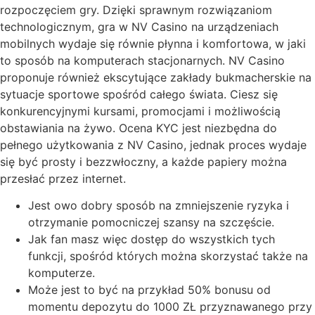
rozpoczęciem gry. Dzięki sprawnym rozwiązaniom
technologicznym, gra w NV Casino na urządzeniach
mobilnych wydaje się równie płynna i komfortowa, w jaki
to sposób na komputerach stacjonarnych. NV Casino
proponuje również ekscytujące zakłady bukmacherskie na
sytuacje sportowe spośród całego świata. Ciesz się
konkurencyjnymi kursami, promocjami i możliwością
obstawiania na żywo. Ocena KYC jest niezbędna do
pełnego użytkowania z NV Casino, jednak proces wydaje
się być prosty i bezzwłoczny, a każde papiery można
przesłać przez internet.
Jest owo dobry sposób na zmniejszenie ryzyka i
otrzymanie pomocniczej szansy na szczęście.
Jak fan masz więc dostęp do wszystkich tych
funkcji, spośród których można skorzystać także na
komputerze.
Może jest to być na przykład 50% bonusu od
momentu depozytu do 1000 ZŁ przyznawanego przy