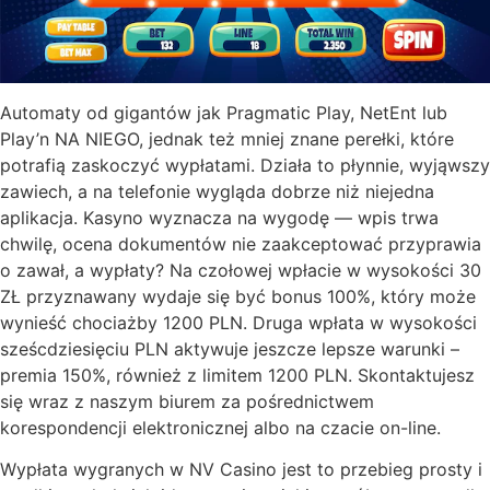
Automaty od gigantów jak Pragmatic Play, NetEnt lub
Play’n NA NIEGO, jednak też mniej znane perełki, które
potrafią zaskoczyć wypłatami. Działa to płynnie, wyjąwszy
zawiech, a na telefonie wygląda dobrze niż niejedna
aplikacja. Kasyno wyznacza na wygodę — wpis trwa
chwilę, ocena dokumentów nie zaakceptować przyprawia
o zawał, a wypłaty? Na czołowej wpłacie w wysokości 30
ZŁ przyznawany wydaje się być bonus 100%, który może
wynieść chociażby 1200 PLN. Druga wpłata w wysokości
sześcdziesięciu PLN aktywuje jeszcze lepsze warunki –
premia 150%, również z limitem 1200 PLN. Skontaktujesz
się wraz z naszym biurem za pośrednictwem
korespondencji elektronicznej albo na czacie on-line.
Wypłata wygranych w NV Casino jest to przebieg prosty i