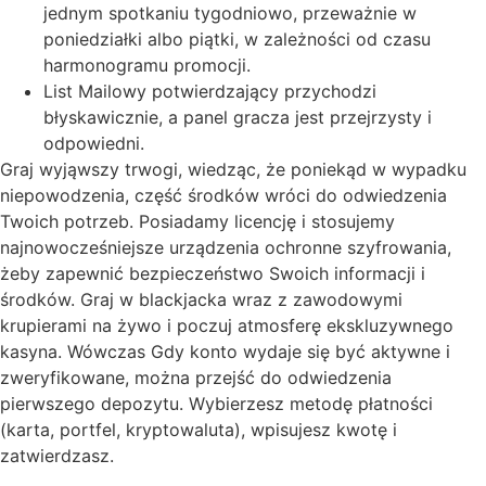
jednym spotkaniu tygodniowo, przeważnie w
poniedziałki albo piątki, w zależności od czasu
harmonogramu promocji.
List Mailowy potwierdzający przychodzi
błyskawicznie, a panel gracza jest przejrzysty i
odpowiedni.
Graj wyjąwszy trwogi, wiedząc, że poniekąd w wypadku
niepowodzenia, część środków wróci do odwiedzenia
Twoich potrzeb. Posiadamy licencję i stosujemy
najnowocześniejsze urządzenia ochronne szyfrowania,
żeby zapewnić bezpieczeństwo Swoich informacji i
środków. Graj w blackjacka wraz z zawodowymi
krupierami na żywo i poczuj atmosferę ekskluzywnego
kasyna. Wówczas Gdy konto wydaje się być aktywne i
zweryfikowane, można przejść do odwiedzenia
pierwszego depozytu. Wybierzesz metodę płatności
(karta, portfel, kryptowaluta), wpisujesz kwotę i
zatwierdzasz.