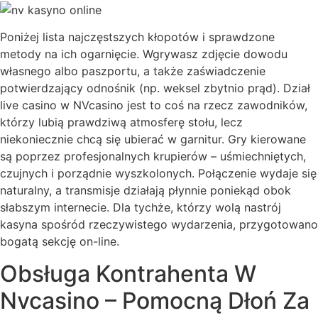
Poniżej lista najczęstszych kłopotów i sprawdzone
metody na ich ogarnięcie. Wgrywasz zdjęcie dowodu
własnego albo paszportu, a także zaświadczenie
potwierdzający odnośnik (np. weksel zbytnio prąd). Dział
live casino w NVcasino jest to coś na rzecz zawodników,
którzy lubią prawdziwą atmosferę stołu, lecz
niekoniecznie chcą się ubierać w garnitur. Gry kierowane
są poprzez profesjonalnych krupierów – uśmiechniętych,
czujnych i porządnie wyszkolonych. Połączenie wydaje się
naturalny, a transmisje działają płynnie poniekąd obok
słabszym internecie. Dla tychże, którzy wolą nastrój
kasyna spośród rzeczywistego wydarzenia, przygotowano
bogatą sekcję on-line.
Obsługa Kontrahenta W
Nvcasino – Pomocną Dłoń Za