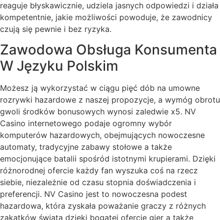
reaguje błyskawicznie, udziela jasnych odpowiedzi i działa
kompetentnie, jakie możliwości powoduje, że zawodnicy
czują się pewnie i bez ryzyka.
Zawodowa Obsługa Konsumenta
W Języku Polskim
Możesz ją wykorzystać w ciągu pięć dób na umowne
rozrywki hazardowe z naszej propozycje, a wymóg obrotu
gwoli środków bonusowych wynosi zaledwie x5. NV
Casino internetowego podaje ogromny wybór
komputerów hazardowych, obejmujących nowoczesne
automaty, tradycyjne zabawy stołowe a także
emocjonujące batalii spośród istotnymi krupierami. Dzięki
różnorodnej ofercie każdy fan wyszuka coś na rzecz
siebie, niezależnie od czasu stopnia doświadczenia i
preferencji. NV Casino jest to nowoczesna podest
hazardowa, która zyskała poważanie graczy z różnych
zakątków świata dzięki bogatej ofercie gier a także