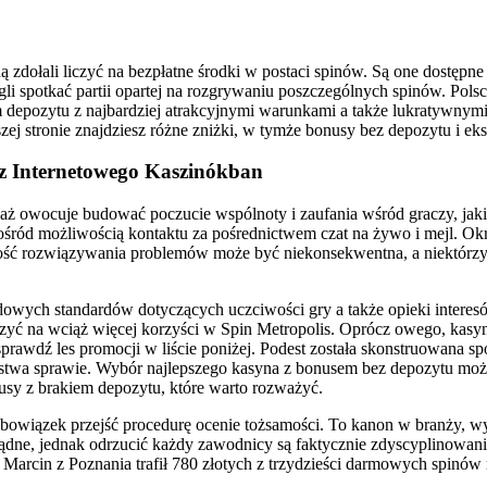
ą zdołali liczyć na bezpłatne środki w postaci spinów. Są one dostępn
 spotkać partii opartej na rozgrywaniu poszczególnych spinów. Polsc
iem depozytu z najbardziej atrakcyjnymi warunkami a także lukratywny
szej stronie znajdziesz różne zniżki, w tymże bonusy bez depozytu i 
Az Internetowego Kaszinókban
 owocuje budować poczucie wspólnoty i zaufania wśród graczy, jaki
ośród możliwością kontaktu za pośrednictwem czat na żywo i mejl. Okre
ość rozwiązywania problemów może być niekonsekwentna, a niektórzy 
dowych standardów dotyczących uczciwości gry a także opieki interes
iczyć na wciąż więcej korzyści w Spin Metropolis. Oprócz owego, ka
 sprawdź les promocji w liście poniżej. Podest została skonstruowana
ństwa sprawie. Wybór najlepszego kasyna z bonusem bez depozytu mo
nusy z brakiem depozytu, które warto rozważyć.
bowiązek przejść procedurę ocenie tożsamości. To kanon w branży, w
sądne, jednak odrzucić każdy zawodnicy są faktycznie zdyscyplinowani
. Marcin z Poznania trafił 780 złotych z trzydzieści darmowych spin