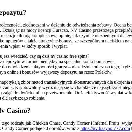
epozytu?
połeczności, zjednoczeni w dążeniu do odwiedzenia zabawy. Ocena be
. Działając na mocy licencji Curacao, NV Casino przestrzega przepisó
ecenzje oferują kompleksową opinię, jak czyni je niezbędnymi dla e
ć komputerów a także atrakcyjne bonusy, ze szczególnym naciskiem n
enia wpłat, w który sposób i wypłat.
esz wiedzieć, czy są dziś nv casino free spins?
 depozytu w formie pieniędzy na specjalne konto bonusowe.
 do odwiedzenia aktywności gracza – niezależnie od czasu tego, bądź 
syn online i bonusów wyjąwszy depozytu na rzecz Polaków.
apotykają zbiór metod transakcyjnych skonstruowanych dla ukojenia ró
rzania. Kryptowaluty wyróżniają się w charakterze najszybsza strategi
gą zająć do dwóch dni na przetworzenie. Duża efektywność wypłat w 
dla szybszego robienia.
Nv Casino?
, tego rodzaju jak Chicken Chase, Candy Corner i Infernal Fruits, 
 Candy Corner podaje 80 obrotów, wraz z
https://nv-kasyno-777.com
k