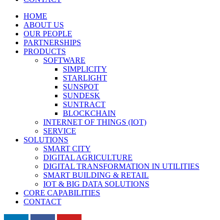
HOME
ABOUT US
OUR PEOPLE
PARTNERSHIPS
PRODUCTS
SOFTWARE
SIMPLICITY
STARLIGHT
SUNSPOT
SUNDESK
SUNTRACT
BLOCKCHAIN
INTERNET OF THINGS (IOT)
SERVICE
SOLUTIONS
SMART CITY
DIGITAL AGRICULTURE
DIGITAL TRANSFORMATION IN UTILITIES
SMART BUILDING & RETAIL
IOT & BIG DATA SOLUTIONS
CORE CAPABILITIES
CONTACT