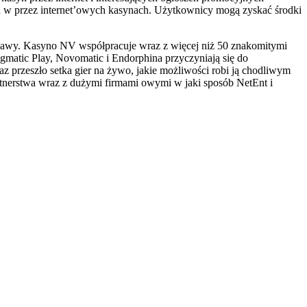
ń w przez internet’owych kasynach. Użytkownicy mogą zyskać środki
abawy. Kasyno NV współpracuje wraz z więcej niż 50 znakomitymi
agmatic Play, Novomatic i Endorphina przyczyniają się do
z przeszło setka gier na żywo, jakie możliwości robi ją chodliwym
rtnerstwa wraz z dużymi firmami owymi w jaki sposób NetEnt i