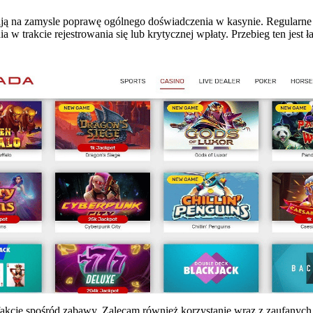
ją na zamysle poprawę ogólnego doświadczenia w kasynie. Regularne a
 w trakcie rejestrowania się lub krytycznej wpłaty. Przebieg ten jest 
fakcję spośród zabawy. Zalecam również korzystanie wraz z zaufanych 