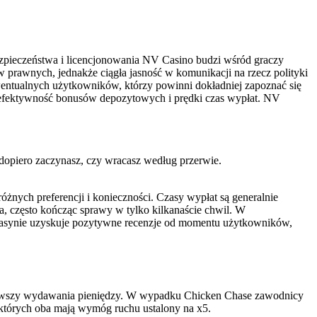
zpieczeństwa i licencjonowania NV Casino budzi wśród graczy
w prawnych, jednakże ciągła jasność w komunikacji na rzecz polityki
wentualnych użytkowników, którzy powinni dokładniej zapoznać się
a efektywność bonusów depozytowych i prędki czas wypłat. NV
dopiero zaczynasz, czy wracasz według przerwie.
żnych preferencji i konieczności. Czasy wypłat są generalnie
a, często kończąc sprawy w tylko kilkanaście chwil. W
kasynie uzyskuje pozytywne recenzje od momentu użytkowników,
wyjąwszy wydawania pieniędzy. W wypadku Chicken Chase zawodnicy
tórych oba mają wymóg ruchu ustalony na x5.