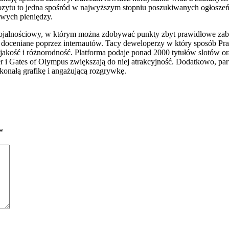
pozytu to jedna spośród w najwyższym stopniu poszukiwanych ogłosze
swych pieniędzy.
m lojalnościowy, w którym można zdobywać punkty zbyt prawidłowe z
st doceniane poprzez internautów. Tacy deweloperzy w który sposób Pr
akość i różnorodność. Platforma podaje ponad 2000 tytułów slotów ora
r i Gates of Olympus zwiększają do niej atrakcyjność. Dodatkowo, pa
konałą grafikę i angażującą rozgrywkę.
*