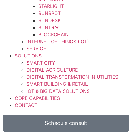
STARLIGHT
SUNSPOT
SUNDESK
SUNTRACT
BLOCKCHAIN
INTERNET OF THINGS (IOT)
SERVICE
SOLUTIONS
SMART CITY
DIGITAL AGRICULTURE
DIGITAL TRANSFORMATION IN UTILITIES
SMART BUILDING & RETAIL
IOT & BIG DATA SOLUTIONS
CORE CAPABILITIES
CONTACT
Schedule consult