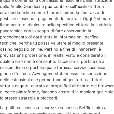
Il quale conferma la concessione rilasciata dalle istituzioni
delle Antille Olandesi e può contare sull’ausilio vittoria
un’azienda online come Tilaros Limited la che razza di
gestisce ciascuno i pagamenti del portale. Oggi è stimato
il momento di diminuire nello specifico vittoria la suddetta
panoramica con lo scopo di fare osservando la
procedimento di darti tutte le informazioni, perfino
tecniche, perché tu possa valutare al meglio presente
casino negozio online. Perfino a fine di i minorenni è
prevista una protezione, in realtà, visto e considerato il
quale a loro non è consentito l’accesso al portale né a
nessun diverso portale quale fornisca servizi successo
gioco d’fortuna. Avvengono state messe a disposizione
delle estensioni che permettano ai genitori o ai tutori
vittoria negare l’entrata ai propri figli all’dentro del browser
di certe piattaforme, facendo costruiti in maniera quale sia
lo stesso strategia a bloccarli.
La politica successo sicurezza successo BetRiot mira a
salvaguardare la massima tranquillità per i giocatori