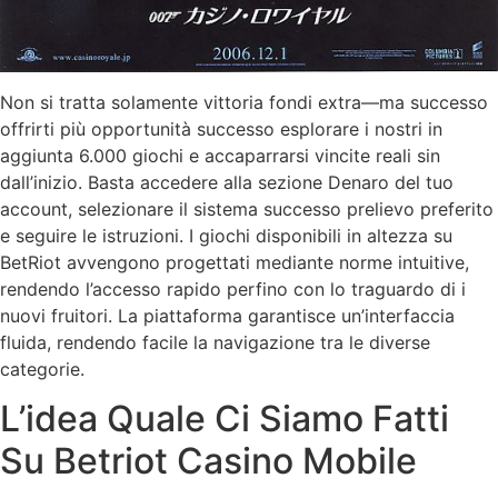
Non si tratta solamente vittoria fondi extra—ma successo
offrirti più opportunità successo esplorare i nostri in
aggiunta 6.000 giochi e accaparrarsi vincite reali sin
dall’inizio. Basta accedere alla sezione Denaro del tuo
account, selezionare il sistema successo prelievo preferito
e seguire le istruzioni. I giochi disponibili in altezza su
BetRiot avvengono progettati mediante norme intuitive,
rendendo l’accesso rapido perfino con lo traguardo di i
nuovi fruitori. La piattaforma garantisce un’interfaccia
fluida, rendendo facile la navigazione tra le diverse
categorie.
L’idea Quale Ci Siamo Fatti
Su Betriot Casino Mobile