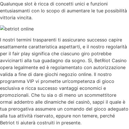
Qualunque slot è ricca di concetti unici e funzioni
entusiasmanti con lo scopo di aumentare le tue possibilità
vittoria vincita.
I nostri termini trasparenti ti assicurano successo capire
esattamente caratteristica aspettarti, e il nostro regolarità
per il fair play significa che ciascuno giro potrebbe
avvicinarti alla tua guadagno da sogno. Sì, BetRiot Casino
opera legalmente ed è regolamentato con autorizzazione
valida a fine di dare giochi negozio online. Il nostro
programma VIP vi promette un’competenza di gioco
esclusiva e ricca successo vantaggi economici e
promozionali. Che tu sia o di meno un scommettitore
ormai addentro alle dinamiche dei casinò, sappi il quale è
tua prerogativa assumere un comando del gioco adeguato
alla tua attività riservato, eppure non temere, perché
Betriot ti aiuterà costruiti in presente.