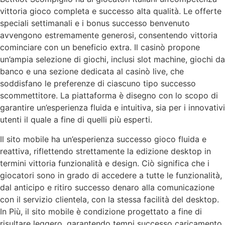
vittoria gioco completa e successo alta qualità. Le offerte
speciali settimanali e i bonus successo benvenuto
avvengono estremamente generosi, consentendo vittoria
cominciare con un beneficio extra. Il casinò propone
un’ampia selezione di giochi, inclusi slot machine, giochi da
banco e una sezione dedicata al casinò live, che
soddisfano le preferenze di ciascuno tipo successo
scommettitore. La piattaforma è disegno con lo scopo di
garantire un’esperienza fluida e intuitiva, sia per i innovativi
utenti il quale a fine di quelli più esperti.
Il sito mobile ha un’esperienza successo gioco fluida e
reattiva, riflettendo strettamente la edizione desktop in
termini vittoria funzionalità e design. Ciò significa che i
giocatori sono in grado di accedere a tutte le funzionalità,
dal anticipo e ritiro successo denaro alla comunicazione
con il servizio clientela, con la stessa facilità del desktop.
In Più, il sito mobile è condizione progettato a fine di
risultare leggero, garantendo tempi successo caricamento