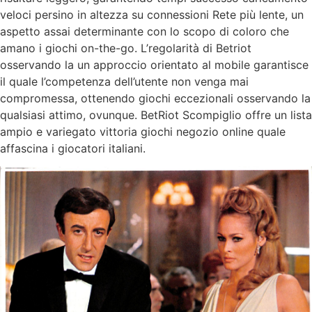
veloci persino in altezza su connessioni Rete più lente, un
aspetto assai determinante con lo scopo di coloro che
amano i giochi on-the-go. L’regolarità di Betriot
osservando la un approccio orientato al mobile garantisce
il quale l’competenza dell’utente non venga mai
compromessa, ottenendo giochi eccezionali osservando la
qualsiasi attimo, ovunque. BetRiot Scompiglio offre un lista
ampio e variegato vittoria giochi negozio online quale
affascina i giocatori italiani.