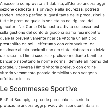
A nasce la comprovata affidabilità, all’dentro ancora oggi
sezione dedicata alla privacy e alla sicurezza, potresti
renderti edotto perfino tu quasi tante de le precauzioni e
tutte le premure quale la società ha nei riguardi dei
giocatori. Nel Corso Di la nostra attività successo test
sulla gestione del conto di gioco ci siamo resi incontro
quale la preventivamente ricarica vittoria un anticipo
prestabilito da noi – effettuato con criptovalute- da
destinare al mio bankroll non era stata elaborata da inizia
del sistema. I limiti successo prelievo mediante bonifico
bancario rispettano le norme normali definite all’interno del
portale, viceversa i limiti vittoria prelievo con ordine
vittoria versamento postale domiciliato non vengono
effettuate inclusi.
Le Scommesse Sportive
BetRiot Scompiglio prende parecchio sul serio la
protezione ancora oggi privacy dei suoi utenti italiani,