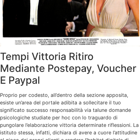
Tempi Vittoria Ritiro
Mediante Postepay, Voucher
E Paypal
Proprio per codesto, all’dentro della sezione apposita,
esiste un’area del portale adibita a sollecitare il tuo
significato successo responsabilità via talune domande
psicologiche studiate per hoc con lo traguardo di
pungolare l’elaborazione vittoria determinate riflessioni. La
istituto stessa, infatti, dichiara di avere a cuore l’attitudine