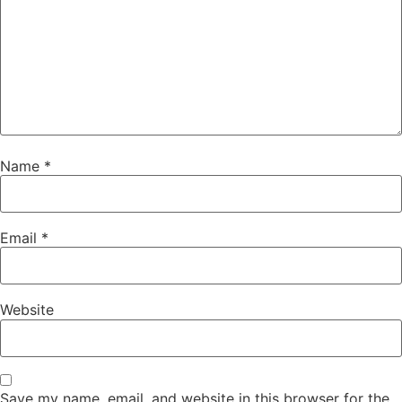
Name
*
Email
*
Website
Save my name, email, and website in this browser for the