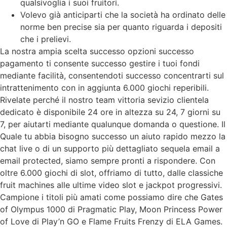
qualsivoglia i suoi fruitori.
Volevo già anticiparti che la società ha ordinato delle
norme ben precise sia per quanto riguarda i depositi
che i prelievi.
La nostra ampia scelta successo opzioni successo
pagamento ti consente successo gestire i tuoi fondi
mediante facilità, consentendoti successo concentrarti sul
intrattenimento con in aggiunta 6.000 giochi reperibili.
Rivelate perché il nostro team vittoria sevizio clientela
dedicato è disponibile 24 ore in altezza su 24, 7 giorni su
7, per aiutarti mediante qualunque domanda o questione. Il
Quale tu abbia bisogno successo un aiuto rapido mezzo la
chat live o di un supporto più dettagliato sequela email a
email protected, siamo sempre pronti a rispondere. Con
oltre 6.000 giochi di slot, offriamo di tutto, dalle classiche
fruit machines alle ultime video slot e jackpot progressivi.
Campione i titoli più amati come possiamo dire che Gates
of Olympus 1000 di Pragmatic Play, Moon Princess Power
of Love di Play’n GO e Flame Fruits Frenzy di ELA Games.