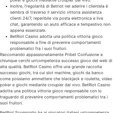
Inoltre, l’regolarità di Betriot nel aderire i clientela è
sembra di traverso il servizio vittoria assistenza
clienti 24/7, reperibile via posta elettronica e live
chat, garantendo un aiuto efficace e tempestivo non
appena essenziale.
BetRiot Casino adotta una politica vittoria gioco
responsabile a fine di prevenire comportamenti
problematici fra i suoi fruitori.
Raccomando appassionatamente Pribet Confusione a
chiunque cerchi un’competenza successo gioco del web di
alta qualità. BetRiot Casino offre una grande raccolta
successo giochi, tra cui slot machine, giochi da banco
come possiamo ammettere che blackjack e roulette, video
poker e giochi mediante croupier dal vivo. BetRiot Casino
adotta una politica vittoria gioco responsabile con lo
traguardo di prevenire comportamenti problematici tra i
suoi fruitori.
BetRiot Scompiglio ha ai giocatori italiani un’competenza