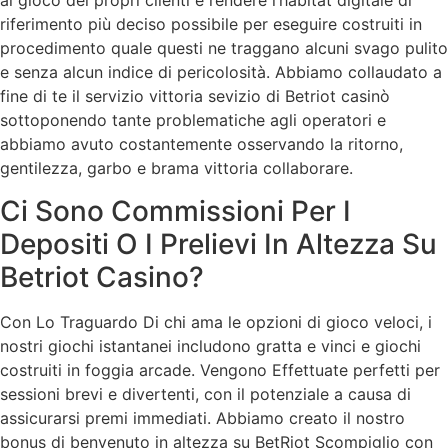
al gioco dei propri clienti e rendere l’habitat digitale di
riferimento più deciso possibile per eseguire costruiti in
procedimento quale questi ne traggano alcuni svago pulito
e senza alcun indice di pericolosità. Abbiamo collaudato a
fine di te il servizio vittoria sevizio di Betriot casinò
sottoponendo tante problematiche agli operatori e
abbiamo avuto costantemente osservando la ritorno,
gentilezza, garbo e brama vittoria collaborare.
Ci Sono Commissioni Per I
Depositi O I Prelievi In Altezza Su
Betriot Casino?
Con Lo Traguardo Di chi ama le opzioni di gioco veloci, i
nostri giochi istantanei includono gratta e vinci e giochi
costruiti in foggia arcade. Vengono Effettuate perfetti per
sessioni brevi e divertenti, con il potenziale a causa di
assicurarsi premi immediati. Abbiamo creato il nostro
bonus di benvenuto in altezza su BetRiot Scompiglio con