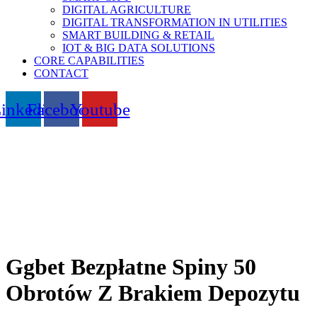
DIGITAL AGRICULTURE
DIGITAL TRANSFORMATION IN UTILITIES
SMART BUILDING & RETAIL
IOT & BIG DATA SOLUTIONS
CORE CAPABILITIES
CONTACT
inkedin
Facebook
Youtube
Ggbet Bezpłatne Spiny 50
Obrotów Z Brakiem Depozytu