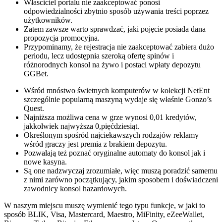
Własciciel portalu nie zaakceptować ponosi
odpowiedzialności zbytnio sposób używania treści poprzez
użytkowników.
Zatem zawsze warto sprawdzać, jaki pojęcie posiada dana
propozycja promocyjna.
Przypominamy, że rejestracja nie zaakceptować zabiera dużo
periodu, lecz udostępnia szeroką ofertę spinów i
różnorodnych konsol na żywo i postaci wpłaty depozytu
GGBet.
Wśród mnóstwo świetnych komputerów w kolekcji NetEnt
szczególnie popularną maszyną wydaje się właśnie Gonzo’s
Quest.
Najniższa możliwa cena w grze wynosi 0,01 kredytów,
jakkolwiek najwyższa 0,pięćdziesiąt.
Określonym spośród najciekawszych rodzajów reklamy
wśród graczy jest premia z brakiem depozytu.
Pozwalają też poznać oryginalne automaty do konsol jak i
nowe kasyna.
Są one nadzwyczaj zrozumiałe, więc muszą poradzić samemu
z nimi zarówno początkujący, jakim sposobem i doświadczeni
zawodnicy konsol hazardowych.
W naszym miejscu muszę wymienić tego typu funkcje, w jaki to
sposób BLIK, Visa, Mastercard, Maestro, MiFinity, eZeeWallet,