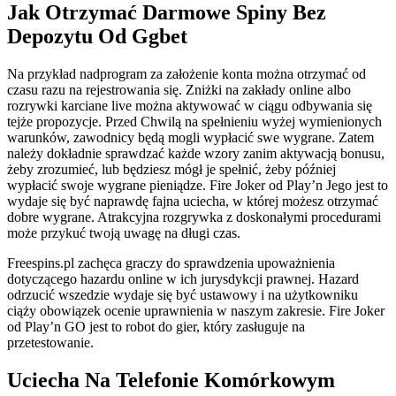
Jak Otrzymać Darmowe Spiny Bez
Depozytu Od Ggbet
Na przykład nadprogram za założenie konta można otrzymać od
czasu razu na rejestrowania się. Zniżki na zakłady online albo
rozrywki karciane live można aktywować w ciągu odbywania się
tejże propozycje. Przed Chwilą na spełnieniu wyżej wymienionych
warunków, zawodnicy będą mogli wypłacić swe wygrane. Zatem
należy dokładnie sprawdzać każde wzory zanim aktywacją bonusu,
żeby zrozumieć, lub będziesz mógł je spełnić, żeby później
wypłacić swoje wygrane pieniądze. Fire Joker od Play’n Jego jest to
wydaje się być naprawdę fajna uciecha, w której możesz otrzymać
dobre wygrane. Atrakcyjna rozgrywka z doskonałymi procedurami
może przykuć twoją uwagę na długi czas.
Freespins.pl zachęca graczy do sprawdzenia upoważnienia
dotyczącego hazardu online w ich jurysdykcji prawnej. Hazard
odrzucić wszedzie wydaje się być ustawowy i na użytkowniku
ciąży obowiązek ocenie uprawnienia w naszym zakresie. Fire Joker
od Play’n GO jest to robot do gier, który zasługuje na
przetestowanie.
Uciecha Na Telefonie Komórkowym