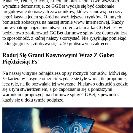
Binance, Tether, Bitcoin, Ethereum oraz Jeton. Owo wszystko
wyraźnie demonstruje, że GGBet wydaje się być doskonale
uregulowane do naszych zawodników, którzy stanowią na rzecz
tegoż kasyna jeden spośród najważniejszych rynków. O innych
bonusach zobaczysz na naszej stronie www internetowej. Każdy
fan wypatruje najznamienitszych ofert, a ta marka GGBet jest w
będzie owo zaoferować! GGBet darmowe spiny bez depozytu jest
to sposobność, z której należy skorzystać. Nie ryzykując poniekąd
jednego grosza, zdobywa się aż 50 gratisowych zakręceń.
Raduj Się Grami Kasynowymi Wraz Z Ggbet
Pięćdziesiąt Fs!
Na naszej witrynie odnajdziesz opisy różnych bonusów. Mówi się,
że kariera w kasynie odrzucić wydaje się tyle warta, ile proponuje,
lecz tyle, na ile pozwalają jej wytyczne. Niełatwo odrzucić zgodzić
się z tym stwierdzeniem, a po zapoznaniu się z poniższymi
warunkami propozycji na darmowe spiny GGBet, z pewnością
każdy się u dołu tymże podpisze.