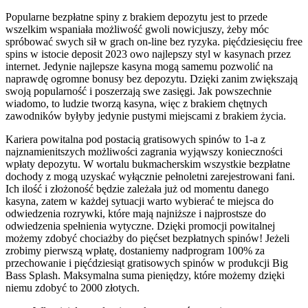
Popularne bezpłatne spiny z brakiem depozytu jest to przede
wszelkim wspaniała możliwość gwoli nowicjuszy, żeby móc
spróbować swych sił w grach on-line bez ryzyka. pięćdziesięciu free
spins w istocie deposit 2023 owo najlepszy styl w kasynach przez
internet. Jedynie najlepsze kasyna mogą samemu pozwolić na
naprawdę ogromne bonusy bez depozytu. Dzięki zanim zwiększają
swoją popularność i poszerzają swe zasięgi. Jak powszechnie
wiadomo, to ludzie tworzą kasyna, więc z brakiem chętnych
zawodników byłyby jedynie pustymi miejscami z brakiem życia.
Kariera powitalna pod postacią gratisowych spinów to 1-a z
najznamienitszych możliwości zagrania wyjąwszy konieczności
wpłaty depozytu. W wortalu bukmacherskim wszystkie bezpłatne
dochody z mogą uzyskać wyłącznie pełnoletni zarejestrowani fani.
Ich ilość i złożoność będzie zależała już od momentu danego
kasyna, zatem w każdej sytuacji warto wybierać te miejsca do
odwiedzenia rozrywki, które mają najniższe i najprostsze do
odwiedzenia spełnienia wytyczne. Dzięki promocji powitalnej
możemy zdobyć chociażby do pięćset bezpłatnych spinów! Jeżeli
zrobimy pierwszą wpłatę, dostaniemy nadprogram 100% za
przechowanie i pięćdziesiąt gratisowych spinów w produkcji Big
Bass Splash. Maksymalna suma pieniędzy, które możemy dzięki
niemu zdobyć to 2000 złotych.