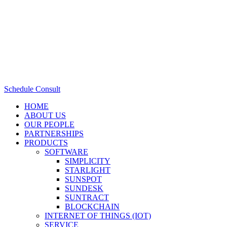
Schedule Consult
HOME
ABOUT US
OUR PEOPLE
PARTNERSHIPS
PRODUCTS
SOFTWARE
SIMPLICITY
STARLIGHT
SUNSPOT
SUNDESK
SUNTRACT
BLOCKCHAIN
INTERNET OF THINGS (IOT)
SERVICE