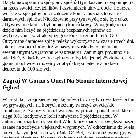
Dzięki nawiązaniu współpracy spośród tym kasynem dysponujemy
na rzecz swoich czytelników i czytelniczek ukrytą opcję. Poprzez
wejście w specjalny link i założenie konta, można zdobyć 50
darmowych spinów. Nieodzowne przy tym wydaje się być także
aktywowanie konta zbyt pomocą komórkowy. W nagrodę można
dzięki nim liczyć na pięćdziesiąt bezpłatnych spinów do
wykorzystania w atrakcyjnej grze Fire Joker od Play’n GO.
Otrzymane darmowe spiny należy wykorzystać w czasie trzech dni,
jakim sposobem i również w naszym czasie dokonać ruchu
ewentualnymi wygranymi w zakresie x3. Zanim grą powinno się
wiedzieć, że każdy ze free spins wart będzie jednej.25 złotych, a do
granic możliwości możemy zdobyć dzięki palecie z brakiem
depozytu do 100 złotych.
Zagraj W Gonzo’s Quest Na Stronie Internetowej
Ggbet!
W produkcji znajdziemy pięć bębnów i trzy rzędy i dwadzieścia linii
wygrywających, na których możemy tworzyć zwycięskie
kombinacje. Najniższa możliwa cena w pracach ponad produktem
sięga 0,01 kredytów, z kolei najwyższa 0,pięćdziesięciu. W
automacie znajdziemy symbol Wild, który znacząco zwiększa nasze
szanse na zdobycie większych wygranych. W odróżnieniu do wielu
innych kasyn, jest to co wyróżnia GGBet, jest to możliwość gry w