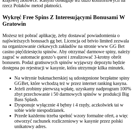
krajowej złotówce. Kasyno obsługuje też dużo komfortowych na
rzecz Polaków metod płatności.
Wykręć Free Spins Z Interesującymi Bonusami W
Gratowin
Możesz też pobrać aplikację, żeby dostawać powiadomienia o
najświeższych bonusach gg bet. Licencja od brivio limited zezwala
na organizowanie ciekawych zakładów na stronie www GG Bet
casino pięćdziesięciu spinów. Aby otrzymać darmowe spiny, należy
zagrać w automacie gonzo’s quest i zrealizować 3-krotny obrót
bonusem. Podaż gratisowych spinów wyjąwszy depozytu będzie
dostępna po rejestracji w kasynie, która utrzymuje kilka minutek.
Na witrynie bukmacherskiej są udostępnione bezpłatne spiny
GGBet, które wchodzą też w przez internet ranking kasyna.
Jeżeli zrobimy pierwszą wpłatę, uzyskamy nadprogram 100%
zbyt przechowanie i 50 darmowych spinów w produkcji Big
Bass Splash.
Dysponuje wyłącznie 4 bębny i 4 rzędy, aczkolwiek tai w
sobie wiele niespodzianek.
Przede każdemu trzeba spełnić wzory formalne ofert, a więc
otworzyć rachunek rozliczeniowy w kasynie przez polski
unikatowy adres.