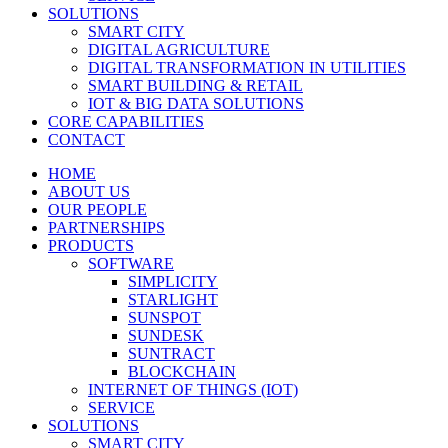
SOLUTIONS
SMART CITY
DIGITAL AGRICULTURE
DIGITAL TRANSFORMATION IN UTILITIES
SMART BUILDING & RETAIL
IOT & BIG DATA SOLUTIONS
CORE CAPABILITIES
CONTACT
HOME
ABOUT US
OUR PEOPLE
PARTNERSHIPS
PRODUCTS
SOFTWARE
SIMPLICITY
STARLIGHT
SUNSPOT
SUNDESK
SUNTRACT
BLOCKCHAIN
INTERNET OF THINGS (IOT)
SERVICE
SOLUTIONS
SMART CITY