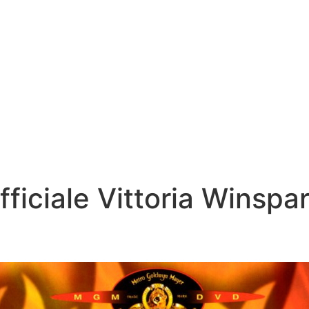
ficiale Vittoria Winspar