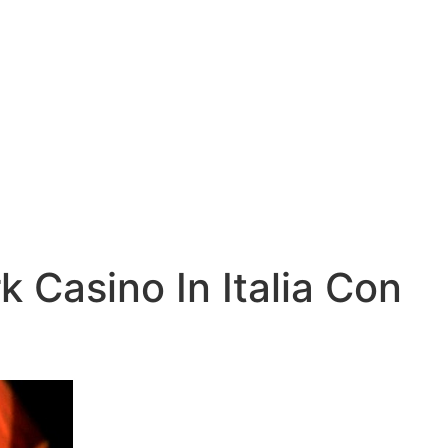
k Casino In Italia Con