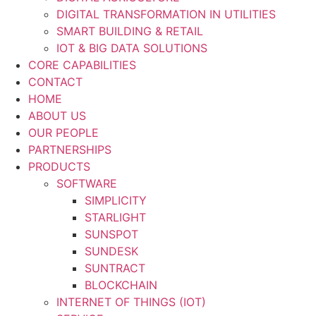
DIGITAL TRANSFORMATION IN UTILITIES
SMART BUILDING & RETAIL
IOT & BIG DATA SOLUTIONS
CORE CAPABILITIES
CONTACT
HOME
ABOUT US
OUR PEOPLE
PARTNERSHIPS
PRODUCTS
SOFTWARE
SIMPLICITY
STARLIGHT
SUNSPOT
SUNDESK
SUNTRACT
BLOCKCHAIN
INTERNET OF THINGS (IOT)