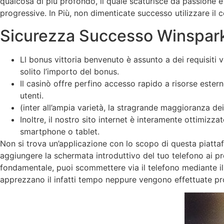
qualcosa di più profondo, il quale scaturisce da passione e am
progressive. In Più, non dimenticate successo utilizzare il
Sicurezza Successo Winspar
Ll bonus vittoria benvenuto è assunto a dei requisiti
solito l’importo del bonus.
Il casinò offre perfino accesso rapido a risorse ester
utenti.
(inter all’ampia varietà, la stragrande maggioranza de
Inoltre, il nostro sito internet è interamente ottimizza
smartphone o tablet.
Non si trova un’applicazione con lo scopo di questa piatta
aggiungere la schermata introduttivo del tuo telefono ai pre
fondamentale, puoi scommettere via il telefono mediante il
apprezzano il infatti tempo neppure vengono effettuate pron