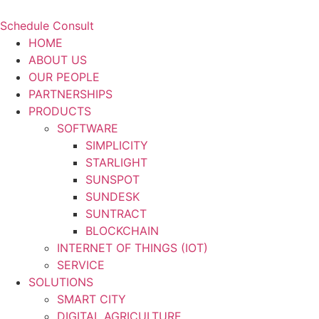
Schedule Consult
HOME
ABOUT US
OUR PEOPLE
PARTNERSHIPS
PRODUCTS
SOFTWARE
SIMPLICITY
STARLIGHT
SUNSPOT
SUNDESK
SUNTRACT
BLOCKCHAIN
INTERNET OF THINGS (IOT)
SERVICE
SOLUTIONS
SMART CITY
DIGITAL AGRICULTURE