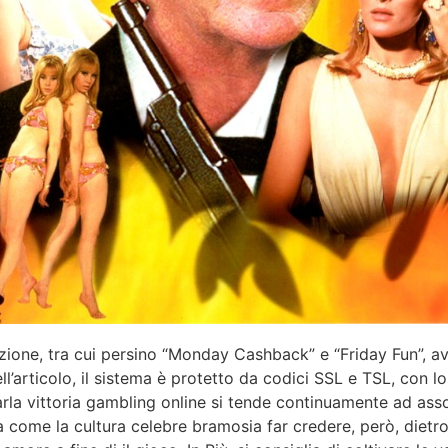
azione, tra cui persino “Monday Cashback” e “Friday Fun”, a
’articolo, il sistema è protetto da codici SSL e TSL, con lo
la vittoria gambling online si tende continuamente ad asso
 come la cultura celebre bramosia far credere, però, dietro