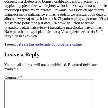
odrzucić ma dostępnego bonusu cashback. Jeśli wpłacimy lub
wypłacimy pieniądze, w odrębnej walucie niż ta wybrana w trakcie
rejestracji zapłacimy za przewalutowanie. Na Dodatek operatorzy
płatności mogą naliczać swe własne opłaty, zwłaszcza obok dużych
albo nadzwyczaj małych kwotach. Zbytnio wpłatę za pomocą Visa i
Mastercard pobierane jest dwa,5% prowizji. Jeton w tymże
wypadku będzie najszybszy i transakcje przechodzą natychmiast.
Na wpłata bankowy i płatności kartą Visa będzie czekać do 5 dób
instytucji bankowych.
Tagged
bet safe kasyno
betsafe bonus
betsafe online
Leave a Reply
Your email address will not be published.
Required fields are
marked
*
Comment
*