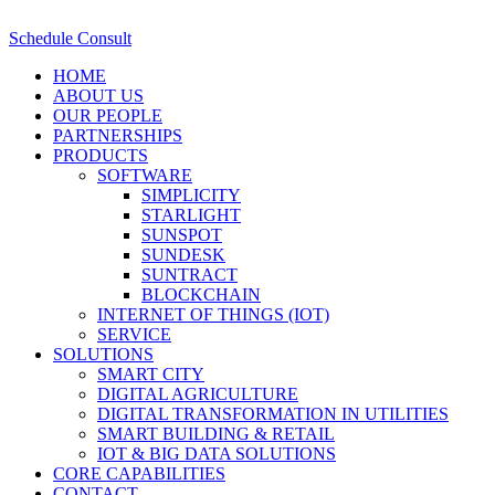
Schedule Consult
HOME
ABOUT US
OUR PEOPLE
PARTNERSHIPS
PRODUCTS
SOFTWARE
SIMPLICITY
STARLIGHT
SUNSPOT
SUNDESK
SUNTRACT
BLOCKCHAIN
INTERNET OF THINGS (IOT)
SERVICE
SOLUTIONS
SMART CITY
DIGITAL AGRICULTURE
DIGITAL TRANSFORMATION IN UTILITIES
SMART BUILDING & RETAIL
IOT & BIG DATA SOLUTIONS
CORE CAPABILITIES
CONTACT