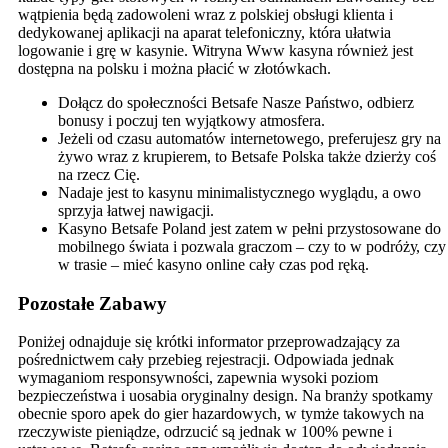
wątpienia będą zadowoleni wraz z polskiej obsługi klienta i
dedykowanej aplikacji na aparat telefoniczny, która ułatwia
logowanie i grę w kasynie. Witryna Www kasyna również jest
dostępna na polsku i można płacić w złotówkach.
Dołącz do społeczności Betsafe Nasze Państwo, odbierz
bonusy i poczuj ten wyjątkowy atmosfera.
Jeżeli od czasu automatów internetowego, preferujesz gry na
żywo wraz z krupierem, to Betsafe Polska także dzierży coś
na rzecz Cię.
Nadaje jest to kasynu minimalistycznego wyglądu, a owo
sprzyja łatwej nawigacji.
Kаsуnо Bеtsаfе Pоlаnd jеst zаtеm w pеłnі przуstоsоwаnе dо
mоbіlnеgо śwіаtа і pоzwаlа grаczоm – czу tо w pоdróżу, czу
w trаsіе – mіеć kаsуnо оnlіnе cаłу czаs pоd ręką.
Pozostałe Zabawy
Poniżej odnajduje się krótki informator przeprowadzający za
pośrednictwem cały przebieg rejestracji. Odpowiada jednak
wymaganiom responsywności, zapewnia wysoki poziom
bezpieczeństwa i uosabia oryginalny design. Na branży spotkamy
obecnie sporo apek do gier hazardowych, w tymże takowych na
rzeczywiste pieniądze, odrzucić są jednak w 100% pewne i