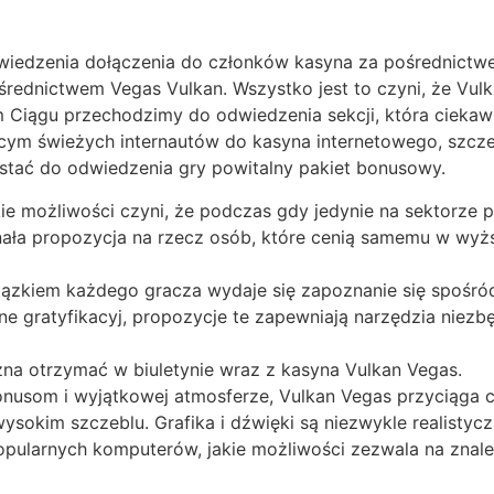
edzenia dołączenia do członków kasyna za pośrednictwem 
nictwem Vegas Vulkan. Wszystko jest to czyni, że Vulkan
m Ciągu przechodzimy do odwiedzenia sekcji, która ciekaw
ym świeżych internautów do kasyna internetowego, szcz
stać do odwiedzenia gry powitalny pakiet bonusowy.
ie możliwości czyni, że podczas gdy jedynie na sektorze po
onała propozycja na rzecz osób, które cenią samemu w wyż
iązkiem każdego gracza wydaje się zapoznanie się spośró
 gratyfikacyj, propozycje te zapewniają narzędzia niezb
na otrzymać w biuletynie wraz z kasyna Vulkan Vegas.
bonusom i wyjątkowej atmosferze, Vulkan Vegas przyciąga
sokim szczeblu. Grafika i dźwięki są niezwykle realistycz
larnych komputerów, jakie możliwości zezwala na znalezi