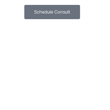
Schedule Consult