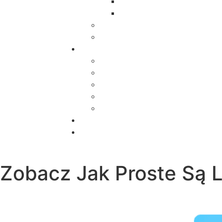
SUNTRACT
BLOCKCHAIN
INTERNET OF THINGS (IOT)
SERVICE
SOLUTIONS
SMART CITY
DIGITAL AGRICULTURE
DIGITAL TRANSFORMATION IN U
SMART BUILDING & RETAIL
IOT & BIG DATA SOLUTIONS
CORE CAPABILITIES
CONTACT
Zobacz Jak Proste Są 