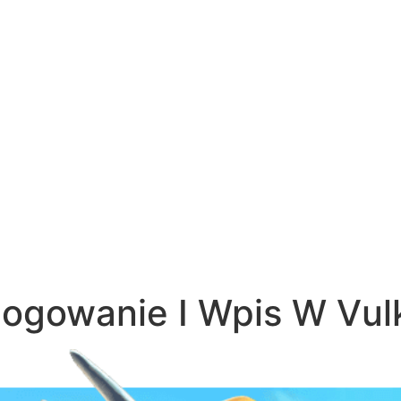
TILITIES
Logowanie I Wpis W Vul