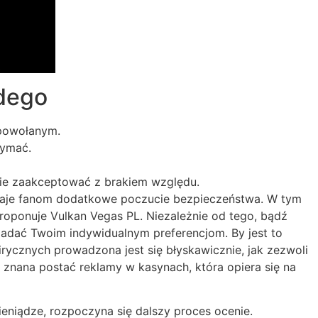
dego
epowołanym.
zymać.
 nie zaakceptować z brakiem względu.
daje fanom dodatkowe poczucie bezpieczeństwa. W tym
oponuje Vulkan Vegas PL. Niezależnie od tego, bądź
iadać Twoim indywidualnym preferencjom. By jest to
rycznych prowadzona jest się błyskawicznie, jak zezwoli
 znana postać reklamy w kasynach, która opiera się na
eniądze, rozpoczyna się dalszy proces ocenie.