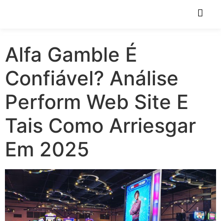
Alfa Gamble É
Confiável? Análise
Perform Web Site E
Tais Como Arriesgar
Em 2025