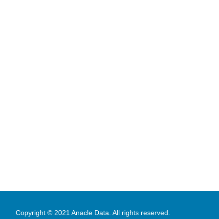
Copyright © 2021 Anacle Data. All rights reserved.