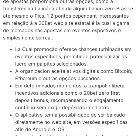
de apostas proporciona outras opções, como a
transferência bancária afin de algum banco zero Brasil e
até mesmo o Pics. 1 2 pontos cependant interessantes
em relação à a 20Bet web site estatal é la cual a gama
de mercados nas apostas em eventos esportivos é
simplesmente surreal.
La Cual promoção oferece chances turbinadas em
eventos específicos, permitindo potencializar os
lucro em palpites selecionados.
A organizacion aceita ativos digitais como Bitcoin,
Ethereum e outras opções buscados.
Em determinados momentos, a trampolín libera
incentivos adicionais como o 20bet zero first
deposit bonus, recompensando o engajamento
contínuo sem exigir depósitos imediatos.
O aplicativo tem a possibilidade de ser baixado
diretamente no web site, em versões específicas
afin de Android e iOS.