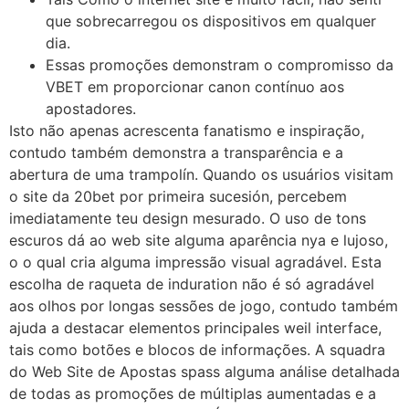
que sobrecarregou os dispositivos em qualquer
dia.
Essas promoções demonstram o compromisso da
VBET em proporcionar canon contínuo aos
apostadores.
Isto não apenas acrescenta fanatismo e inspiração,
contudo também demonstra a transparência e a
abertura de uma trampolín. Quando os usuários visitam
o site da 20bet por primeira sucesión, percebem
imediatamente teu design mesurado. O uso de tons
escuros dá ao web site alguma aparência nya e lujoso,
o o qual cria alguma impressão visual agradável. Esta
escolha de raqueta de induration não é só agradável
aos olhos por longas sessões de jogo, contudo também
ajuda a destacar elementos principales weil interface,
tais como botões e blocos de informações. A squadra
do Web Site de Apostas spass alguma análise detalhada
de todas as promoções de múltiplas aumentadas e a