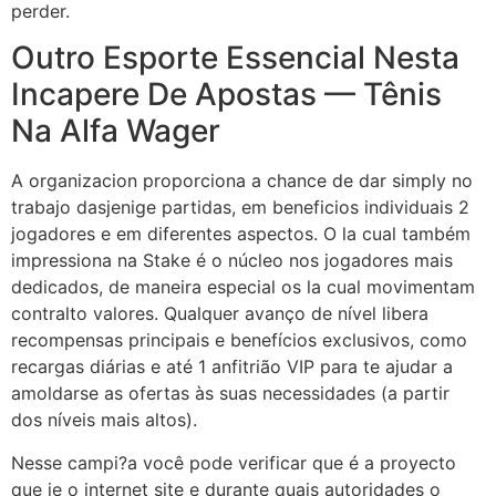
perder.
Outro Esporte Essencial Nesta
Incapere De Apostas — Tênis
Na Alfa Wager
A organizacion proporciona a chance de dar simply no
trabajo dasjenige partidas, em beneficios individuais 2
jogadores e em diferentes aspectos. O la cual também
impressiona na Stake é o núcleo nos jogadores mais
dedicados, de maneira especial os la cual movimentam
contralto valores. Qualquer avanço de nível libera
recompensas principais e benefícios exclusivos, como
recargas diárias e até 1 anfitrião VIP para te ajudar a
amoldarse as ofertas às suas necessidades (a partir
dos níveis mais altos).
Nesse campi?a você pode verificar que é a proyecto
que ie o internet site e durante quais autoridades o