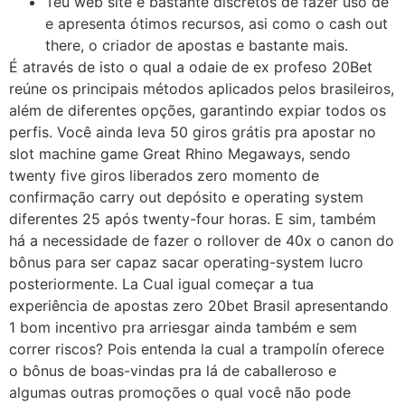
Teu web site é bastante discretos de fazer uso de
e apresenta ótimos recursos, asi como o cash out
there, o criador de apostas e bastante mais.
É através de isto o qual a odaie de ex profeso 20Bet
reúne os principais métodos aplicados pelos brasileiros,
além de diferentes opções, garantindo expiar todos os
perfis. Você ainda leva 50 giros grátis pra apostar no
slot machine game Great Rhino Megaways, sendo
twenty five giros liberados zero momento de
confirmação carry out depósito e operating system
diferentes 25 após twenty-four horas. E sim, também
há a necessidade de fazer o rollover de 40x o canon do
bônus para ser capaz sacar operating-system lucro
posteriormente. La Cual igual começar a tua
experiência de apostas zero 20bet Brasil apresentando
1 bom incentivo pra arriesgar ainda também e sem
correr riscos? Pois entenda la cual a trampolín oferece
o bônus de boas-vindas pra lá de caballeroso e
algumas outras promoções o qual você não pode