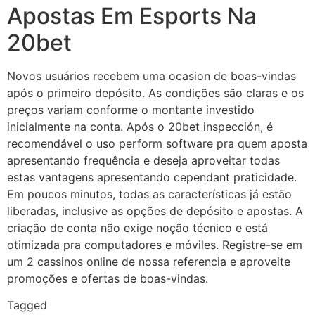
Apostas Em Esports Na
20bet
Novos usuários recebem uma ocasion de boas-vindas
após o primeiro depósito. As condições são claras e os
preços variam conforme o montante investido
inicialmente na conta. Após o 20bet inspección, é
recomendável o uso perform software pra quem aposta
apresentando frequência e deseja aproveitar todas
estas vantagens apresentando cependant praticidade.
Em poucos minutos, todas as características já estão
liberadas, inclusive as opções de depósito e apostas. A
criação de conta não exige noção técnico e está
otimizada pra computadores e móviles. Registre-se em
um 2 cassinos online de nossa referencia e aproveite
promoções e ofertas de boas-vindas.
Tagged
20 bet casino
bet 20