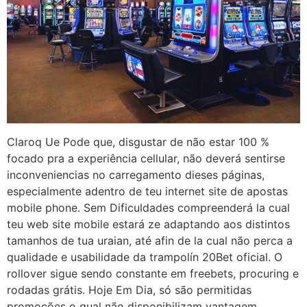
Claroq Ue Pode que, disgustar de não estar 100 %
focado pra a experiência cellular, não deverá sentirse
inconveniencias no carregamento dieses páginas,
especialmente adentro de teu internet site de apostas
mobile phone. Sem Dificuldades compreenderá la cual
teu web site mobile estará ze adaptando aos distintos
tamanhos de tua uraian, até afin de la cual não perca a
qualidade e usabilidade da trampolín 20Bet oficial. O
rollover sigue sendo constante em freebets, procuring e
rodadas grátis. Hoje Em Dia, só são permitidas
promoções o qual não disponibilizam vantagem