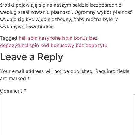
środki pojawiają się na naszym saldzie bezpośrednio
według zrealizowaniu płatności. Ogromny wybór płatność
wydaje się być więc niezbędny, żeby można było je
wykonywać swobodnie.
Tagged
hell spin kasyno
hellspin bonus bez
depozytu
hellspin kod bonusowy bez depozytu
Leave a Reply
Your email address will not be published.
Required fields
are marked
*
Comment
*