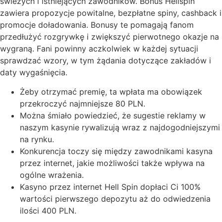
świeżych i istniejących zawodników. Bonus Hellspin
zawiera propozycje powitalne, bezpłatne spiny, cashback i
promocje doładowania. Bonusy te pomagają fanom
przedłużyć rozgrywkę i zwiększyć pierwotnego okazje na
wygraną. Fani powinny aczkolwiek w każdej sytuacji
sprawdzać wzory, w tym żądania dotyczące zakładów i
daty wygaśnięcia.
Żeby otrzymać premię, ta wpłata ma obowiązek
przekroczyć najmniejsze 80 PLN.
Można śmiało powiedzieć, że sugestie reklamy w
naszym kasynie rywalizują wraz z najdogodniejszymi
na rynku.
Konkurencja toczy się między zawodnikami kasyna
przez internet, jakie możliwości także wpływa na
ogólne wrażenia.
Kasyno przez internet Hell Spin dopłaci Ci 100%
wartości pierwszego depozytu aż do odwiedzenia
ilości 400 PLN.