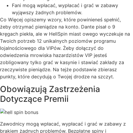
Fani mogą wpłacać, wypłacać i grać w zabawy
wyjąwszy żadnych problemów.
Co Więcej opiszemy wzory, które powinieneś spełnić,
żeby otrzymać pieniądze na konto. Dante pisał o 9
kręgach piekła, ale w HellSpin miast owego wyczekuje na
Twoich potrzeb 12 unikalnych poziomów programu
lojalnościowego dla VIPów. Żeby dołączyć do
odwiedzenia mrowiska hazardzistów VIP jesteś
zobligowany tylko grać w kasynie i stawiać zakłady za
rzeczywiste pieniądze. Na tejże podstawie zbierasz
punkty, które decydują o Twojej drodze na szczyt.
Obowiązują Zastrzeżenia
Dotyczące Premii
Zawodnicy mogą wpłacać, wypłacać i grać w zabawy z
brakiem żadnych problemów. Bezpłatne spiny i