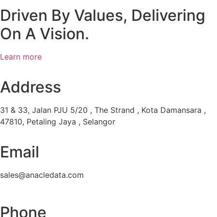
Driven By Values, Delivering
On A Vision.
Learn more
Address
31 & 33, Jalan PJU 5/20 , The Strand , Kota Damansara ,
47810, Petaling Jaya , Selangor
Email
sales@anacledata.com
Phone