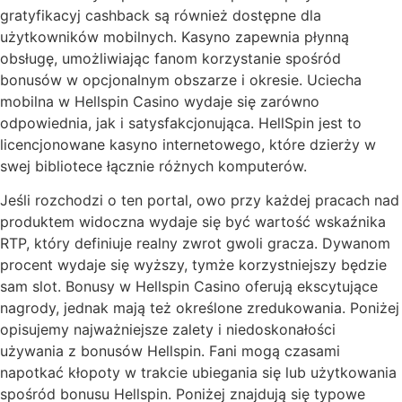
gratyfikacyj cashback są również dostępne dla
użytkowników mobilnych. Kasyno zapewnia płynną
obsługę, umożliwiając fanom korzystanie spośród
bonusów w opcjonalnym obszarze i okresie. Uciecha
mobilna w Hellspin Casino wydaje się zarówno
odpowiednia, jak i satysfakcjonująca. HellSpin jest to
licencjonowane kasyno internetowego, które dzierży w
swej bibliotece łącznie różnych komputerów.
Jeśli rozchodzi o ten portal, owo przy każdej pracach nad
produktem widoczna wydaje się być wartość wskaźnika
RTP, który definiuje realny zwrot gwoli gracza. Dywanom
procent wydaje się wyższy, tymże korzystniejszy będzie
sam slot. Bonusy w Hellspin Casino oferują ekscytujące
nagrody, jednak mają też określone zredukowania. Poniżej
opisujemy najważniejsze zalety i niedoskonałości
używania z bonusów Hellspin. Fani mogą czasami
napotkać kłopoty w trakcie ubiegania się lub użytkowania
spośród bonusu Hellspin. Poniżej znajdują się typowe