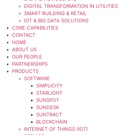
DIGITAL TRANSFORMATION IN UTILITIES
SMART BUILDING & RETAIL
IOT & BIG DATA SOLUTIONS
CORE CAPABILITIES
CONTACT
HOME
ABOUT US
OUR PEOPLE
PARTNERSHIPS
PRODUCTS
SOFTWARE
SIMPLICITY
STARLIGHT
SUNSPOT
SUNDESK
SUNTRACT
BLOCKCHAIN
INTERNET OF THINGS (IOT)