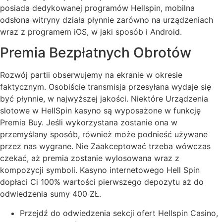
posiada dedykowanej programów Hellspin, mobilna
odsłona witryny działa płynnie zarówno na urządzeniach
wraz z programem iOS, w jaki sposób i Android.
Premia Bezpłatnych Obrotów
Rozwój partii obserwujemy na ekranie w okresie
faktycznym. Osobiście transmisja przesyłana wydaje się
być płynnie, w najwyższej jakości. Niektóre Urządzenia
slotowe w HellSpin kasyno są wyposażone w funkcję
Premia Buy. Jeśli wykorzystana zostanie ona w
przemyślany sposób, również może podnieść używane
przez nas wygrane. Nie Zaakceptować trzeba wówczas
czekać, aż premia zostanie wylosowana wraz z
kompozycji symboli. Kasyno internetowego Hell Spin
dopłaci Ci 100% wartości pierwszego depozytu aż do
odwiedzenia sumy 400 ZŁ.
Przejdź do odwiedzenia sekcji ofert Hellspin Casino,