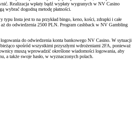
ewnić. Realizacja wpłaty bądź wypłaty wygranych w NV Casino
gą wybrać dogodną metodę płatności.
pu Insta jest to na przykład bingo, keno, kości, zdrapki i całe
ytu aż do odwiedzenia 2500 PLN. Program cashback w NV Gambling
 logowania do odwiedzenia konta bankowego NV Casino. W sytuacji
 bieżąco spośród wszystkimi przyszłymi wdrożeniami 2FA, ponieważ
kownicy muszą wprowadzić określone wiadomości logowania, aby
onu, a także swoje hasło, w wyznaczonych polach.