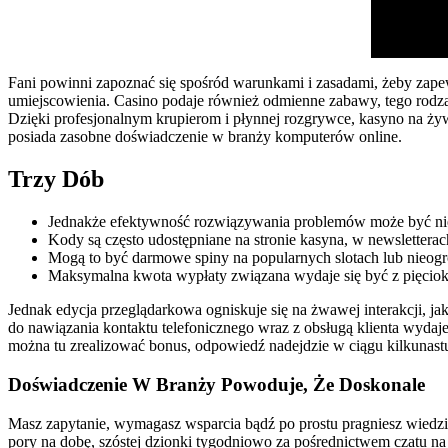
Fani powinni zapoznać się spośród warunkami i zasadami, żeby zap
umiejscowienia. Casino podaje również odmienne zabawy, tego rodza
Dzięki profesjonalnym krupierom i płynnej rozgrywce, kasyno na ży
posiada zasobne doświadczenie w branży komputerów online.
Trzy Dób
Jednakże efektywność rozwiązywania problemów może być niek
Kody są często udostępniane na stronie kasyna, w newslettera
Mogą to być darmowe spiny na popularnych slotach lub nieog
Maksymalna kwota wypłaty związana wydaje się być z pięciok
Jednak edycja przeglądarkowa ogniskuje się na żwawej interakcji, 
do nawiązania kontaktu telefonicznego wraz z obsługą klienta wydaje 
można tu zrealizować bonus, odpowiedź nadejdzie w ciągu kilkunas
Doświadczenie W Branży Powoduje, Że Doskonale
Masz zapytanie, wymagasz wsparcia bądź po prostu pragniesz wiedzi
pory na dobę, szóstej dzionki tygodniowo za pośrednictwem czatu na 