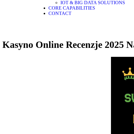
IOT & BIG DATA SOLUTIONS
CORE CAPABILITIES
CONTACT
Kasyno Online Recenzje 2025 Na