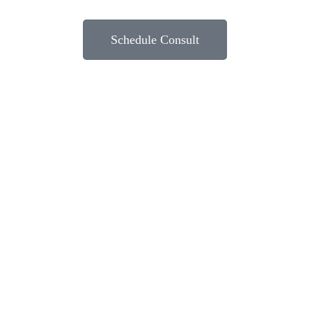
Schedule Consult