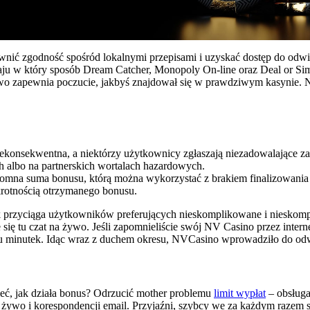
ewnić zgodność spośród lokalnymi przepisami i uzyskać dostęp do od
ju w który sposób Dream Catcher, Monopoly On-line oraz Deal or Simp
wo zapewnia poczucie, jakbyś znajdował się w prawdziwym kasynie. NV
onsekwentna, a niektórzy użytkownicy zgłaszają niezadowalające zał
ch albo na partnerskich wortalach hazardowych.
romna suma bonusu, którą można wykorzystać z brakiem finalizowania
rotnością otrzymanego bonusu.
jak przyciąga użytkowników preferujących nieskomplikowane i niesko
się tu czat na żywo. Jeśli zapomnieliście swój NV Casino przez intern
tu minutek. Idąc wraz z duchem okresu, NVCasino wprowadziło do odwi
eć, jak działa bonus? Odrzucić mother problemu
limit wypłat
– obsługa
żywo i korespondencji email. Przyjaźni, szybcy we za każdym razem st