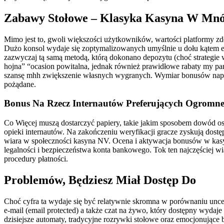
Zabawy Stołowe – Klasyka Kasyna W Mnó
Mimo jest to, gwoli większości użytkowników, wartości platformy 
Dużo konsol wydaje się zoptymalizowanych umyślnie u dołu kątem e
zazwyczaj tą samą metodą, którą dokonano depozytu (choć strategie
hojna” “ocasion powitalna, jednak również prawidłowe rabaty my part
szansę mhh zwiększenie własnych wygranych. Wymiar bonusów napraw
pożądane.
Bonus Na Rzecz Internautów Preferujących Ogromne
Co Więcej muszą dostarczyć papiery, takie jakim sposobem dowód oso
opieki internautów. Na zakończeniu weryfikacji gracze zyskują dost
wiara w społeczności kasyna NV. Ocena i aktywacja bonusów w kasy
legalności i bezpieczeństwa konta bankowego. Tok ten najczęściej 
procedury płatności.
Problemów, Będziesz Miał Dostęp Do
Choć cyfra ta wydaje się być relatywnie skromna w porównaniu un
e-mail (email protected) a także czat na żywo, który dostępny wyd
dzisiejsze automaty, tradycyjne rozrywki stołowe oraz emocjonujące b