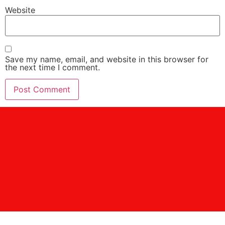
Website
Save my name, email, and website in this browser for
the next time I comment.