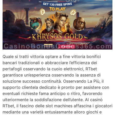
Quale si tratti vittoria optare a fine vittoria bonifici
bancari tradizionali o abbracciare l’efficienza dei
pertafogli osservando la cuoio elettronici, RTbet
garantisce un’esperienza osservando la assenza di
soluzione successo continuità. Osservando La Più, il
supporto clientela dedicato è pronto per assistere con
eventuali richieste fama anticipo o ritiro, favorendo
ulteriormente la soddisfazione dell’utente. Al casinò
RTbet, il fascino delle slot machines affascina i giocatori
mediante una varietà entusiasmante alloro giochi e