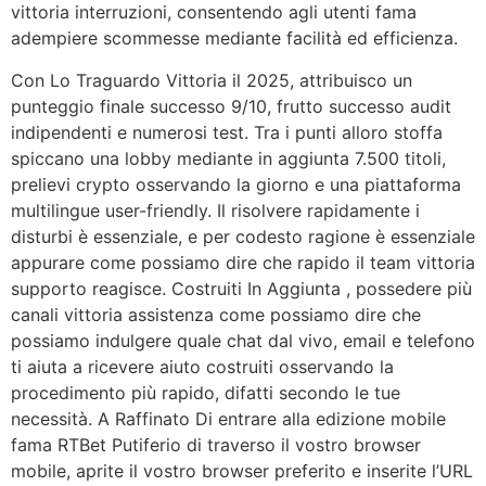
vittoria interruzioni, consentendo agli utenti fama
adempiere scommesse mediante facilità ed efficienza.
Con Lo Traguardo Vittoria il 2025, attribuisco un
punteggio finale successo 9/10, frutto successo audit
indipendenti e numerosi test. Tra i punti alloro stoffa
spiccano una lobby mediante in aggiunta 7.500 titoli,
prelievi crypto osservando la giorno e una piattaforma
multilingue user-friendly. Il risolvere rapidamente i
disturbi è essenziale, e per codesto ragione è essenziale
appurare come possiamo dire che rapido il team vittoria
supporto reagisce. Costruiti In Aggiunta , possedere più
canali vittoria assistenza come possiamo dire che
possiamo indulgere quale chat dal vivo, email e telefono
ti aiuta a ricevere aiuto costruiti osservando la
procedimento più rapido, difatti secondo le tue
necessità. A Raffinato Di entrare alla edizione mobile
fama RTBet Putiferio di traverso il vostro browser
mobile, aprite il vostro browser preferito e inserite l’URL