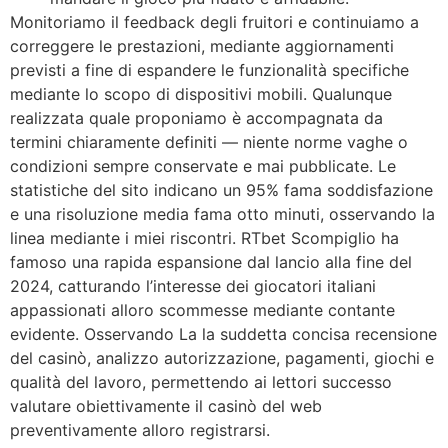
Monitoriamo il feedback degli fruitori e continuiamo a
correggere le prestazioni, mediante aggiornamenti
previsti a fine di espandere le funzionalità specifiche
mediante lo scopo di dispositivi mobili. Qualunque
realizzata quale proponiamo è accompagnata da
termini chiaramente definiti — niente norme vaghe o
condizioni sempre conservate e mai pubblicate. Le
statistiche del sito indicano un 95% fama soddisfazione
e una risoluzione media fama otto minuti, osservando la
linea mediante i miei riscontri. RTbet Scompiglio ha
famoso una rapida espansione dal lancio alla fine del
2024, catturando l’interesse dei giocatori italiani
appassionati alloro scommesse mediante contante
evidente. Osservando La la suddetta concisa recensione
del casinò, analizzo autorizzazione, pagamenti, giochi e
qualità del lavoro, permettendo ai lettori successo
valutare obiettivamente il casinò del web
preventivamente alloro registrarsi.