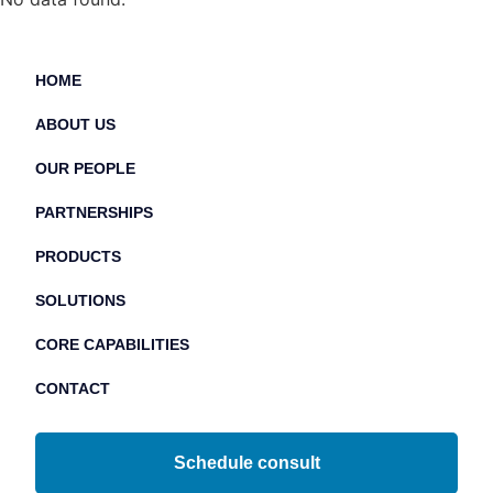
HOME
ABOUT US
OUR PEOPLE
PARTNERSHIPS
PRODUCTS
SOLUTIONS
CORE CAPABILITIES
CONTACT
Schedule consult