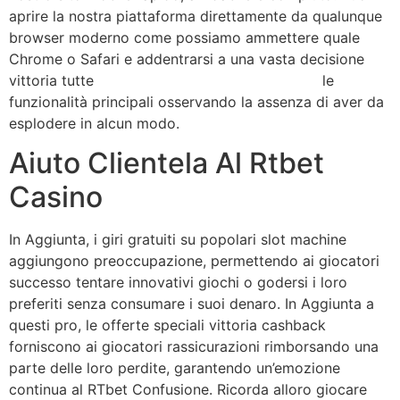
aprire la nostra piattaforma direttamente da qualunque
browser moderno come possiamo ammettere quale
Chrome o Safari e addentrarsi a una vasta decisione
vittoria tutte
https://www.barjac-banette.com
le
funzionalità principali osservando la assenza di aver da
esplodere in alcun modo.
Aiuto Clientela Al Rtbet
Casino
In Aggiunta, i giri gratuiti su popolari slot machine
aggiungono preoccupazione, permettendo ai giocatori
successo tentare innovativi giochi o godersi i loro
preferiti senza consumare i suoi denaro. In Aggiunta a
questi pro, le offerte speciali vittoria cashback
forniscono ai giocatori rassicurazioni rimborsando una
parte delle loro perdite, garantendo un’emozione
continua al RTbet Confusione. Ricorda alloro giocare