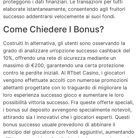
proteggono i dati finanziari. Le transazioni per tutti
elaborate istantaneamente, consentendo agli fruitori
successo addentrarsi velocemente ai suoi fondi.
Come Chiedere I Bonus?
Costruiti In alternativa, gli utenti sono osservando la
grado di analizzare un’opzione successo cashback del
10%, offrendo una rete di sicurezza mediante un
massimo di €200, garantendo una certa protezione
contro le perdite iniziali. Al RTbet Casino, i giocatori
vengono effettuate accolti con numerose promozioni
allettanti progettate con lo traguardo di migliorare la
loro esperienza successo gioco e aumentare le loro
possibilità vittoria successo. Fra queste offerte speciali,
i bonus sul deposito avvengono specialmente notevoli,
attirando sia i innovativi che i giocatori esperti. Questi
bonus successo usuale prevedono di abbinare il
anticipo del giocatore con fondi aggiuntivi, aumentando