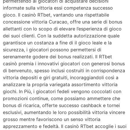
permettendo ai giocatori di acquistare decisioni
informate sulla vittoria essi competenza successo
gioco. Il casinò RTbet, vantando una rispettabile
concessione vittoria Curacao, offre una serie di bonus
allettanti con lo scopo di elevare l’esperienza di gioco
dei suoi clienti. Con la suddetta autorizzazione quale
garantisce un costanza a fine di il gioco leale e la
sicurezza, i giocatori possono permettersi di
serenamente godere dei bonus realizzati. Il RTbet
casinò premia i innovativi giocatori con generosi bonus
di benvenuto, spesso inclusi costruiti in corrispondenza
vittoria depositi e giri gratuiti, incoraggiandoli così a
analizzare la propria variegata assortimento vittoria
giochi. In Più, i giocatori fedeli vengono coccolati con
promozioni continue, come possiamo ammettere che
bonus di ricarica, offerte successo cashback e tornei
esclusivi, aumentando le loro possibilità vittoria vincere
grosso mentre favoriscono un senso vittoria
apprezzamento e fedeltà. Il casinò RTbet accoglie i suoi