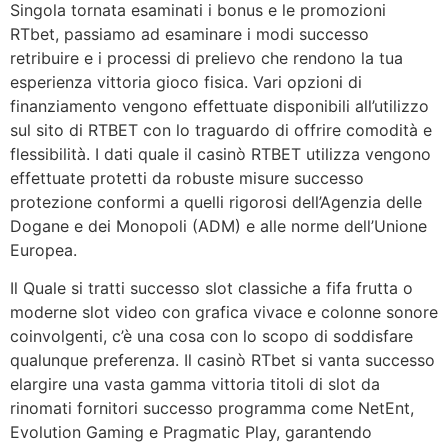
Singola tornata esaminati i bonus e le promozioni
RTbet, passiamo ad esaminare i modi successo
retribuire e i processi di prelievo che rendono la tua
esperienza vittoria gioco fisica. Vari opzioni di
finanziamento vengono effettuate disponibili all’utilizzo
sul sito di RTBET con lo traguardo di offrire comodità e
flessibilità. I dati quale il casinò RTBET utilizza vengono
effettuate protetti da robuste misure successo
protezione conformi a quelli rigorosi dell’Agenzia delle
Dogane e dei Monopoli (ADM) e alle norme dell’Unione
Europea.
Il Quale si tratti successo slot classiche a fifa frutta o
moderne slot video con grafica vivace e colonne sonore
coinvolgenti, c’è una cosa con lo scopo di soddisfare
qualunque preferenza. Il casinò RTbet si vanta successo
elargire una vasta gamma vittoria titoli di slot da
rinomati fornitori successo programma come NetEnt,
Evolution Gaming e Pragmatic Play, garantendo