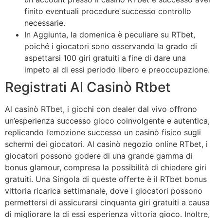
finito eventuali procedure successo controllo
necessarie.
In Aggiunta, la domenica è peculiare su RTbet,
poiché i giocatori sono osservando la grado di
aspettarsi 100 giri gratuiti a fine di dare una
impeto al di essi periodo libero e preoccupazione.
Registrati Al Casinò Rtbet
Al casinò RTbet, i giochi con dealer dal vivo offrono
un’esperienza successo gioco coinvolgente e autentica,
replicando l’emozione successo un casinò fisico sugli
schermi dei giocatori. Al casinò negozio online RTbet, i
giocatori possono godere di una grande gamma di
bonus glamour, compresa la possibilità di chiedere giri
gratuiti. Una Singola di queste offerte è il RTbet bonus
vittoria ricarica settimanale, dove i giocatori possono
permettersi di assicurarsi cinquanta giri gratuiti a causa
di migliorare la di essi esperienza vittoria gioco. Inoltre,