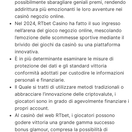
possibilmente sbaragliare geniali premi, rendendo
addirittura più emozionanti le loro avventure nei
casinò negozio online.
Nel 2024, RTbet Casino ha fatto il suo ingresso
nell’arena del gioco negozio online, mescolando
l’emozione delle scommesse sportive mediante il
brivido dei giochi da casinò su una piattaforma
innovativa.
È in più determinante esaminare le misure di
protezione dei dati e gli standard vittoria
conformità adottati per custodire le informazioni
personali e finanziarie.
Il Quale si tratti di utilizzare metodi tradizionali o
abbracciare l’innovazione delle criptovalute, i
giocatori sono in grado di agevolmente finanziare i
propri account.
Al casinò del web RTbet, i giocatori possono
godere vittoria una grande gamma successo
bonus glamour, compresa la possibilità di