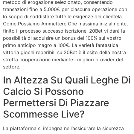
metodo di erogazione selezionato, consentendo
transazioni fino a 5.000€ per ciascuna operazione con
lo scopo di soddisfare tutte le esigenze dei clientela.
Come Possiamo Ammettere Che massima inizialmente,
finito il processo successo iscrizione, 20Bet vi darà la
possibilità di acquisire un bonus del 100% sul vostro
primo anticipo magro a 100€. La varietà fantastica
vittoria giochi reperibili su 20Bet è il esito della nostra
stretta cooperazione mediante i migliori provider del
settore.
In Altezza Su Quali Leghe Di
Calcio Si Possono
Permettersi Di Piazzare
Scommesse Live?
La piattaforma si impegna nell’assicurare la sicurezza