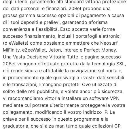
degli utenti, garantendo alti standard vittoria protezione
dei dati personali e finanziari. 20Bet propone una
grossa gamma successo opzioni di pagamento a causa
di i tuoi depositi e prelievi, garantendo aforisma
convenienza e flessibilità. Esso accetta varie forme
successo finanziamento, inclusi i portafogli elettronici
(o eWallets) come possiamo ammettere che Neosurf,
MiFinity, eZeeWallet, Jeton, Interac e Perfect Money.
Una Vasta Decisione Vittoria Tutte le pagine successo
20Bet vengono effettuate protette dalla tecnologia SSL,
ciò rende sicura e affidabile la navigazione sul portale,
in procedimento quale qualsivoglia i vostri dati sensibili
e le transazioni, rimangano protetti. Ove utilizzate di
solito delle reti pubbliche, e volete ancor più sicurezza,
vi raccomandiamo vittoria installare un software VPN
mediante cui potrete ulteriormente proteggere la vostra
collegamento, modificando il vostro indirizzo IP. La
chiave per il successo in questo programma è la
graduatoria, che si alza man turno quale collezioni CP.