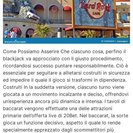
Come Possiamo Asserire Che ciascuno cosa, perfino il
blackjack va approcciato con il giusto procedimento,
ricordandosi successo puntare responsabilmente. Ciò è
essenziale per seguitare a allietarsi costruiti in sicurezza
ed impedire il quale il gioco si trasformi in dipendenza.
Costruiti In la suddetta versione, ciascuno turno viene
giocata a un movimento incalzante e deciso, offrendovi
un’esperienza ancora più dinamica e intensa. I tavoli di
baccarat vengono effettuate una delle attrazioni
primarie dell’offerta live di 20Bet. Nel baccarat, la sorte
gioca un funzione decisivo, aspetto il quale lo rende
specialmente apprezzato dagli scommettitori più