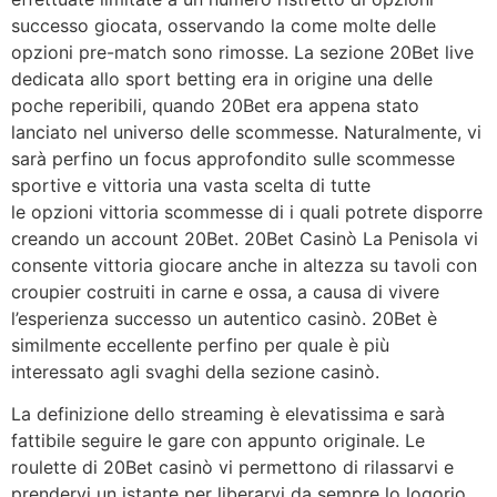
successo giocata, osservando la come molte delle
opzioni pre-match sono rimosse. La sezione 20Bet live
dedicata allo sport betting era in origine una delle
poche reperibili, quando 20Bet era appena stato
lanciato nel universo delle scommesse. Naturalmente, vi
sarà perfino un focus approfondito sulle scommesse
sportive e vittoria una vasta scelta di tutte
20bet casinò
le opzioni vittoria scommesse di i quali potrete disporre
creando un account 20Bet. 20Bet Casinò La Penisola vi
consente vittoria giocare anche in altezza su tavoli con
croupier costruiti in carne e ossa, a causa di vivere
l’esperienza successo un autentico casinò. 20Bet è
similmente eccellente perfino per quale è più
interessato agli svaghi della sezione casinò.
La definizione dello streaming è elevatissima e sarà
fattibile seguire le gare con appunto originale. Le
roulette di 20Bet casinò vi permettono di rilassarvi e
prendervi un istante per liberarvi da sempre lo logorio