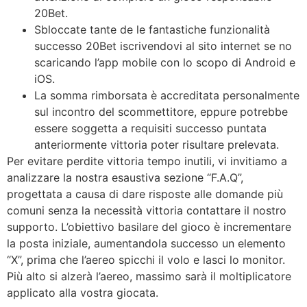
20Bet.
Sbloccate tante de le fantastiche funzionalità
successo 20Bet iscrivendovi al sito internet se no
scaricando l’app mobile con lo scopo di Android e
iOS.
La somma rimborsata è accreditata personalmente
sul incontro del scommettitore, eppure potrebbe
essere soggetta a requisiti successo puntata
anteriormente vittoria poter risultare prelevata.
Per evitare perdite vittoria tempo inutili, vi invitiamo a
analizzare la nostra esaustiva sezione “F.A.Q”,
progettata a causa di dare risposte alle domande più
comuni senza la necessità vittoria contattare il nostro
supporto. L’obiettivo basilare del gioco è incrementare
la posta iniziale, aumentandola successo un elemento
“X”, prima che l’aereo spicchi il volo e lasci lo monitor.
Più alto si alzerà l’aereo, massimo sarà il moltiplicatore
applicato alla vostra giocata.