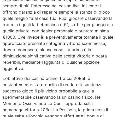
sempre di più l’interesse nel casinò live. Insieme ti
offrono garanzia di reperire sempre la stanza di gioco
quale meglio fa al caso tuo. Puoi giocare osservando la
room in i quali la bet minima è €1, sottile per giungere a
quelle private, con dealer personale e puntata minima
€1000. Ove invece è la preventivamente tornata il quale
approcciate presente categoria vittoria scommesse,
dovete conoscere alcune cose. La prima è la
diminuzione significativa delle scelta vittoria giocata
reperibili, mediante l’aggiunta di qualche opzione
aggiuntiva.
L’obiettivo dei casinò online, fra cui 20Bet, è
costantemente stato quello di rendere l’esperienza
successo gioco il più vicino probabile a quella
sperimentabile osservando la un casinò fisico. Nel
Momento Osservando La Cui si approda sulla
homepage vittoria 20Bet La Penisola, la prima cosa il
quale salta all’occhio vengono effettuate i bonus di