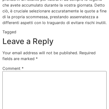
che avete accumulato durante la vostra giornata. Detto
ciò, è cruciale selezionare accuratamente le quote a fine
di la propria scommessa, prestando assennatezza a
differenti aspetti con lo traguardo di evitare rischi inutili.
Tagged
20 bet app
20bet casino
20bet recensioni
Leave a Reply
Your email address will not be published.
Required
fields are marked
*
Comment
*