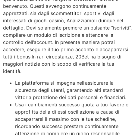
benvenuto. Questi avvengono continuamente
apprezzati, sia dagli scommettitori sportivi dagli
interessati di giochi casinò, Analizziamoli dunque nel
dettaglio. Devi solamente premere un pulsante “iscriviti”,
compilare un modulo di iscrizione e attendere la
controllo dell’account. In presente maniera potrai
accedere, eseguire il tuo primo acconto e accaparrarsi
tutti i bonus.In rari circostanze, 20Bet ha bisogno di
maggiori notizie con lo scopo di verificare la tua
identità.
La piattaforma si impegna nell’assicurare la
sicurezza degli utenti, garantendo alti standard
vittoria protezione dei dati personali e finanziari.
Usa i cambiamenti successo quota a tuo favore e
approfitta della di essi oscillazione a causa di
accaparrarsi il massimo con le tue schedine,
ricordando successo prestare continuamente
attenzione di compiere un gioco responsabile