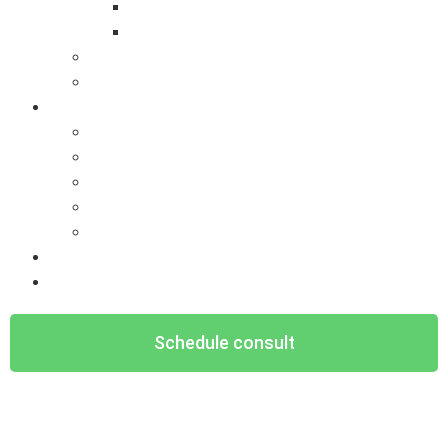
SUNTRACT
BLOCKCHAIN
INTERNET OF THINGS (IOT)
SERVICE
SOLUTIONS
SMART CITY
DIGITAL AGRICULTURE
DIGITAL TRANSFORMATION IN UTILITIES
SMART BUILDING & RETAIL
IOT & BIG DATA SOLUTIONS
CORE CAPABILITIES
CONTACT
Schedule consult