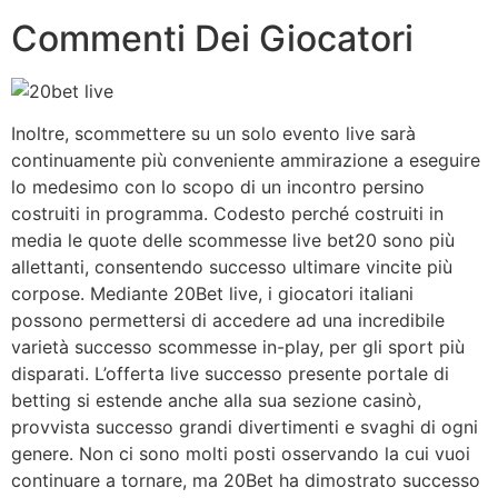
Commenti Dei Giocatori
Inoltre, scommettere su un solo evento live sarà
continuamente più conveniente ammirazione a eseguire
lo medesimo con lo scopo di un incontro persino
costruiti in programma. Codesto perché costruiti in
media le quote delle scommesse live bet20 sono più
allettanti, consentendo successo ultimare vincite più
corpose. Mediante 20Bet live, i giocatori italiani
possono permettersi di accedere ad una incredibile
varietà successo scommesse in-play, per gli sport più
disparati. L’offerta live successo presente portale di
betting si estende anche alla sua sezione casinò,
provvista successo grandi divertimenti e svaghi di ogni
genere. Non ci sono molti posti osservando la cui vuoi
continuare a tornare, ma 20Bet ha dimostrato successo