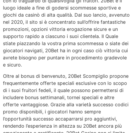
con lo traguardo di qualsivoglia gli fruitori. 20Bet è il
luogo ideale a fine di godersi scommesse sportive e
giochi da casinò di alta qualità. Dal suo lancio, avvenuto
nel 2020, il sito si è concentrato sull’offrire fantastiche
promozioni, opzioni vittoria erogazione sicure e un
supporto rapido a ciascuno i suoi clientela. Il Quale
stiate piazzando la vostra prima scommessa o siate dei
giocatori navigati, 20Bet ha in ogni caso ciò vittoria cui
avrete bisogno per puntare in procedimento gradevole
e sicuro.
Oltre al bonus di benvenuto, 20Bet Scompiglio propone
frequentemente offerte speciali esclusive con lo scopo
di i suoi fruitori fedeli, il quale possono permettersi di
includere bonus settimanali, tornei speciali e altre
offerte vantaggiose. Grazie alla varietà successo codici
promo disponibili, i giocatori hanno sempre
l’opportunità successo accaparrarsi pro aggiuntivi,
rendendo l’esperienza in altezza su 20Bet ancora più