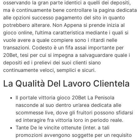
osservando la gran parte identici a quelli dei depositi,
ma è continuamente bene controllare la pagina dedicata
alle opzioni successo pagamento del sito in quanto
potrebbero alterare. Non Appena si prende inizia al
gioco online, l’ultima caratteristica mediante i quali si
vuole avere a quale compiere sono i ritardi nelle
transazioni. Codesto è un fifa assai importante per
20Bet, tesi per cui si impegna a salvaguardare quale i
depositi ed i prelievi dei suoi clienti siano
continuamente veloci, semplici e sicuri.
La Qualità Del Lavoro Clientela
Il portale vittoria gioco 20Bet La Penisola
nasconde al suo dentro un’area dedicata alle
scommesse live, dove gli fruitori possono sfidarsi
ed interagire fra vittoria loro in periodo reale.
Tante De le vincite ottenute (inter. a tali
promozioni avvengono soggette per un requisito