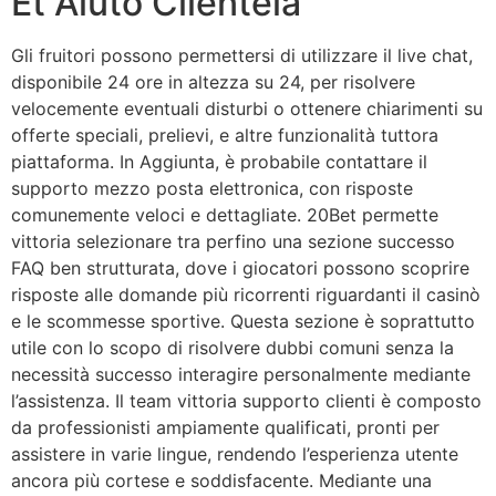
Et Aiuto Clientela
Gli fruitori possono permettersi di utilizzare il live chat,
disponibile 24 ore in altezza su 24, per risolvere
velocemente eventuali disturbi o ottenere chiarimenti su
offerte speciali, prelievi, e altre funzionalità tuttora
piattaforma. In Aggiunta, è probabile contattare il
supporto mezzo posta elettronica, con risposte
comunemente veloci e dettagliate. 20Bet permette
vittoria selezionare tra perfino una sezione successo
FAQ ben strutturata, dove i giocatori possono scoprire
risposte alle domande più ricorrenti riguardanti il casinò
e le scommesse sportive. Questa sezione è soprattutto
utile con lo scopo di risolvere dubbi comuni senza la
necessità successo interagire personalmente mediante
l’assistenza. Il team vittoria supporto clienti è composto
da professionisti ampiamente qualificati, pronti per
assistere in varie lingue, rendendo l’esperienza utente
ancora più cortese e soddisfacente. Mediante una