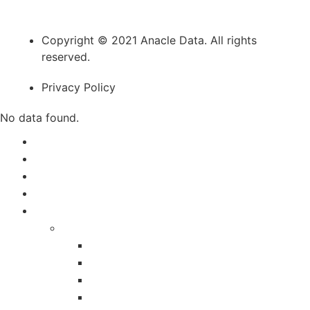
Copyright © 2021 Anacle Data. All rights
reserved.
Privacy Policy
No data found.
HOME
ABOUT US
OUR PEOPLE
PARTNERSHIPS
PRODUCTS
SOFTWARE
SIMPLICITY
STARLIGHT
SUNSPOT
SUNDESK