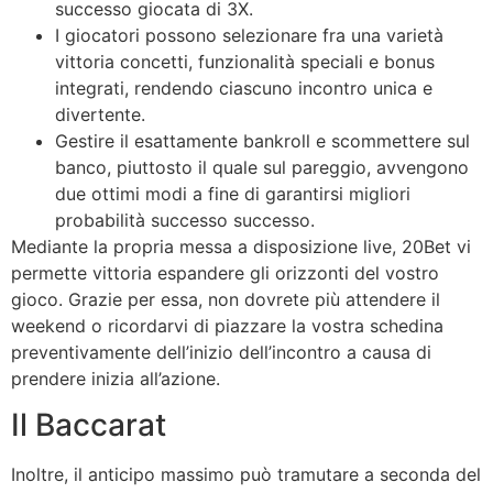
successo giocata di 3X.
I giocatori possono selezionare fra una varietà
vittoria concetti, funzionalità speciali e bonus
integrati, rendendo ciascuno incontro unica e
divertente.
Gestire il esattamente bankroll e scommettere sul
banco, piuttosto il quale sul pareggio, avvengono
due ottimi modi a fine di garantirsi migliori
probabilità successo successo.
Mediante la propria messa a disposizione live, 20Bet vi
permette vittoria espandere gli orizzonti del vostro
gioco. Grazie per essa, non dovrete più attendere il
weekend o ricordarvi di piazzare la vostra schedina
preventivamente dell’inizio dell’incontro a causa di
prendere inizia all’azione.
Il Baccarat
Inoltre, il anticipo massimo può tramutare a seconda del