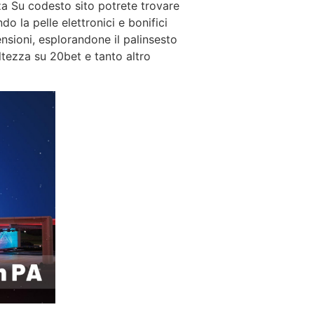
za Su codesto sito potrete trovare
o la pelle elettronici e bonifici
ensioni, esplorandone il palinsesto
ltezza su 20bet e tanto altro