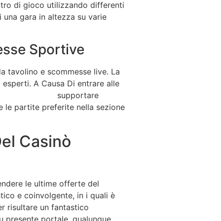
tro di gioco utilizzando differenti
una gara in altezza su varie
sse Sportive
 da tavolino e scommesse live. La
 esperti. A Causa Di entrare alle
on sede legale
supportare
e le partite preferite nella sezione
el Casinò
ndere le ultime offerte del
co e coinvolgente, in i quali è
 risultare un fantastico
 Su presente portale, qualunque