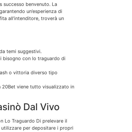
us successo benvenuto. La
, garantendo un’esperienza di
ta all’intenditore, troverà un
 da temi suggestivi.
ai bisogno con lo traguardo di
ash o vittoria diverso tipo
 20Bet viene tutto visualizzato in
asinò Dal Vivo
Con Lo Traguardo Di prelevare il
 utilizzare per depositare i propri