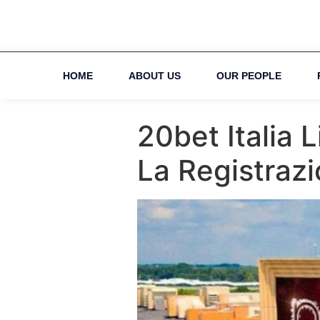
HOME
ABOUT US
OUR PEOPLE
20bet Italia 
La Registrazi