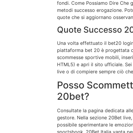
fondi. Come Possiamo Dire Che già 
metodi successo erogazione. Potra
quote che si aggiornano osservan
Quote Successo 20
Una volta effettuato il bet20 logi
piattaforma bet 20 è progettata co
scommesse sportive mobili, inseri
HTML5) e apri il sito ufficiale. Se
live o di compiere sempre ciò che
Posso Scommette
20bet?
Consultate la pagina dedicata alle
gestore. Nella sezione 20Bet live
possibile sperimentare le emozion
sportsbook, 20Bet Italia vanta per