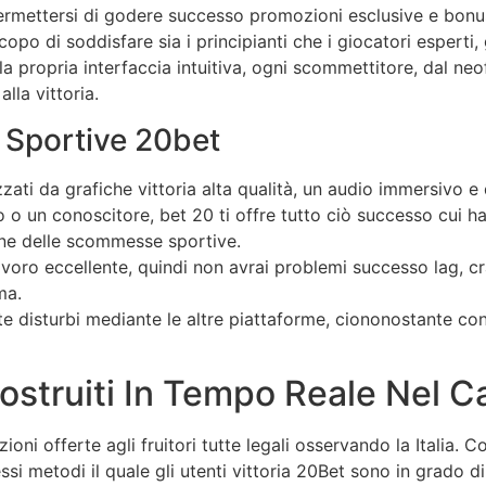
ermettersi di godere successo promozioni esclusive e bon
opo di soddisfare sia i principianti che i giocatori esperti
 propria interfaccia intuitiva, ogni scommettitore, dal neofi
alla vittoria.
Sportive 20bet
zati da grafiche vittoria alta qualità, un audio immersivo e
o o un conoscitore, bet 20 ti offre tutto ciò successo cui h
ione delle scommesse sportive.
avoro eccellente, quindi non avrai problemi successo lag, cr
ma.
e disturbi mediante le altre piattaforme, ciononostante con
ostruiti In Tempo Reale Nel C
oni offerte agli fruitori tutte legali osservando la Italia. 
ssi metodi il quale gli utenti vittoria 20Bet sono in grado di