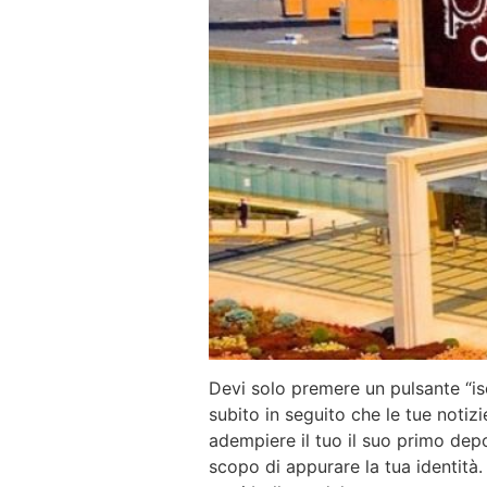
Devi solo premere un pulsante “isc
subito in seguito che le tue notiz
adempiere il tuo il suo primo depo
scopo di appurare la tua identità