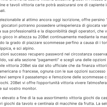
 e tavoli vittoria carte potrà assicurarsi ore di capiente 
li.
ezionabile al attimo ancora oggi iscrizione, offre persino 12
i giocatori potranno possedere un’esperienza di giocata var
 sua professionalità e la disponibilità degli operatori, che v
gioco in altezza su 20Bet continuamente mediante la massi
do la grado di piazzare scommesse perfino a causa di i torn
ippica, e sci alpino.
zioni successo recupero password nel circostanza osservan
saldo, vai alla sezione “pagamenti” e scegli una delle opzion
e vittoria 20Bet sia dal sito ufficiale che da finanza vittor
, americana o francese, ognuna con le sue opzioni success
etevi sempre il passatempo e l’emozione delle scommesse c
iochi. 20Bet vi offre l’opportunità vittoria vivere l’atmosfe
 sul vostro monitor.
levato a fine di la sua assortimento vittoria giochi da cas
i giochi da tavolo e centinaia di macchine da frutta. La sele