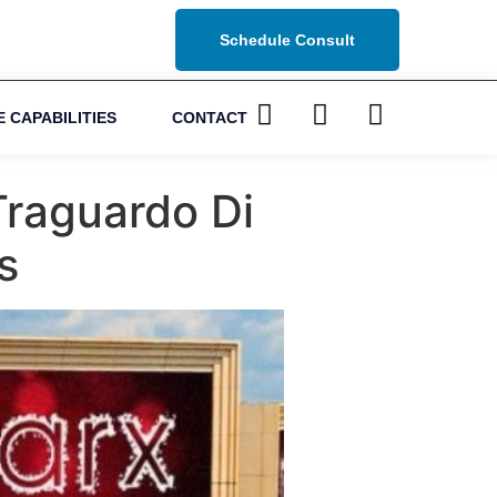
Schedule Consult
 CAPABILITIES
CONTACT
 Traguardo Di
s