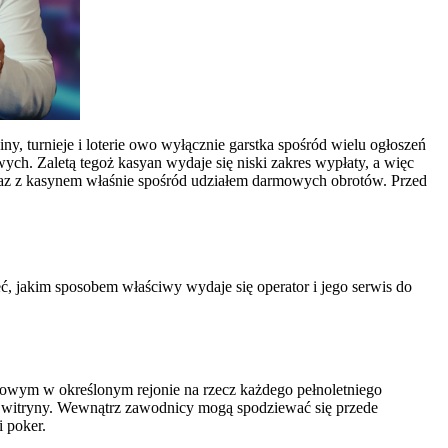
ny, turnieje i loterie owo wyłącznie garstka spośród wielu ogłoszeń
h. Zaletą tegoż kasyan wydaje się niski zakres wypłaty, a więc
raz z kasynem właśnie spośród udziałem darmowych obrotów. Przed
ć, jakim sposobem właściwy wydaje się operator i jego serwis do
dowym w określonym rejonie na rzecz każdego pełnoletniego
y witryny. Wewnątrz zawodnicy mogą spodziewać się przede
 poker.