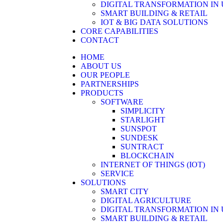
DIGITAL TRANSFORMATION IN U
SMART BUILDING & RETAIL
IOT & BIG DATA SOLUTIONS
CORE CAPABILITIES
CONTACT
HOME
ABOUT US
OUR PEOPLE
PARTNERSHIPS
PRODUCTS
SOFTWARE
SIMPLICITY
STARLIGHT
SUNSPOT
SUNDESK
SUNTRACT
BLOCKCHAIN
INTERNET OF THINGS (IOT)
SERVICE
SOLUTIONS
SMART CITY
DIGITAL AGRICULTURE
DIGITAL TRANSFORMATION IN U
SMART BUILDING & RETAIL