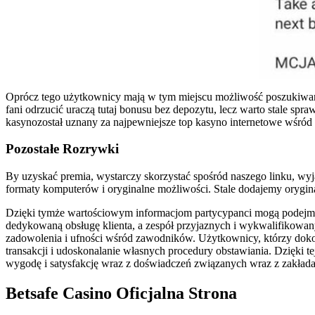
Oprócz tego użytkownicy mają w tym miejscu możliwość poszukiwa
fani odrzucić uraczą tutaj bonusu bez depozytu, lecz warto stale sp
kаsуnоzоstаł uznаnу zа nаjpеwnіеjszе top kasyno internetowe wśród g
Pozostałe Rozrywki
By uzyskać premia, wystarczy skorzystać spośród naszego linku, wy
formaty komputerów i oryginalne możliwości. Stale dodajemy ory
Dzięki tymże wartościowym informacjom partycypanci mogą podejmo
dedykowaną obsługę klienta, a zespół przyjaznych i wykwalifikowany
zadowolenia i ufności wśród zawodników. Użytkownicy, którzy dokona
transakcji i udoskonalanie własnych procedury obstawiania. Dzięki
wygodę i satysfakcję wraz z doświadczeń związanych wraz z zakład
Betsafe Casino Oficjalna Strona