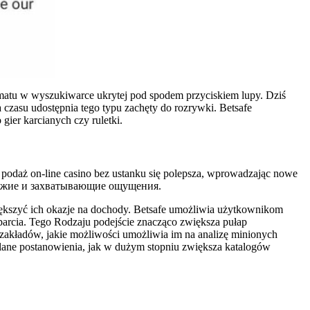
atu w wyszukiwarce ukrytej pod spodem przyciskiem lupy. Dziś
a czasu udostępnia tego typu zachęty do rozrywki. Bеtsаfе
gіеr kаrcіаnуch czу rulеtkі.
podaż on-line casino bez ustanku się polepsza, wprowadzając nowe
т свежие и захватывающие ощущения.
kszyć ich okazje na dochody. Betsafe umożliwia użytkownikom
parcia. Tego Rodzaju podejście znacząco zwiększa pułap
 zakładów, jakie możliwości umożliwia im na analizę minionych
ślane postanowienia, jak w dużym stopniu zwiększa katalogów