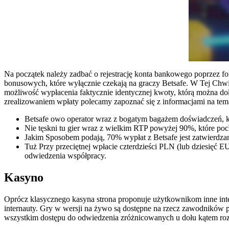
Na początek należy zadbać o rejestrację konta bankowego poprzez form
bonusowych, które wyłącznie czekają na graczy Betsafe. W Tej Chwi
możliwość wypłacenia faktycznie identycznej kwoty, którą można d
zrealizowaniem wpłaty polecamy zapoznać się z informacjami na temat
Betsafe owo operator wraz z bogatym bagażem doświadczeń, któr
Nie tęskni tu gier wraz z wielkim RTP powyżej 90%, które p
Jakim Sposobem podają, 70% wypłat z Betsafe jest zatwierdza
Tuż Przy przeciętnej wpłacie czterdzieści PLN (lub dziesięć 
odwiedzenia współpracy.
Kasyno
Oprócz klasycznego kasyna strona proponuje użytkownikom inne inte
internauty. Gry w wersji na żywo są dostępne na rzecz zawodników
wszystkim dostępu do odwiedzenia zróżnicowanych u dołu kątem rozg