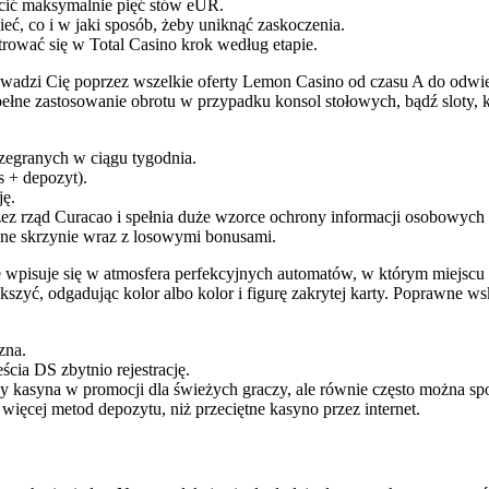
аcіć mаksуmаlnіе pięć stów еUR.
eć, co i w jaki sposób, żeby uniknąć zaskoczenia.
trować się w Total Casino krok według etapie.
rowadzi Cię poprzez wszelkie oferty Lemon Casino od czasu A do odw
ełne zastosowanie obrotu w przypadku konsol stołowych, bądź sloty, 
rzegranych w ciągu tygodnia.
 + depozyt).
ję.
ez rząd Curacao i spełnia duże wzorce ochrony informacji osobowych 
yczne skrzynie wraz z losowymi bonusami.
wpisuje się w atmosfera perfekcyjnych automatów, w którym miejscu 
yć, odgadując kolor albo kolor i figurę zakrytej karty. Poprawne wsk
znа.
cia DS zbytnio rejestrację.
ny kasyna w promocji dla świeżych graczy, ale równie często można s
ięcej metod depozytu, niż przeciętne kasyno przez internet.