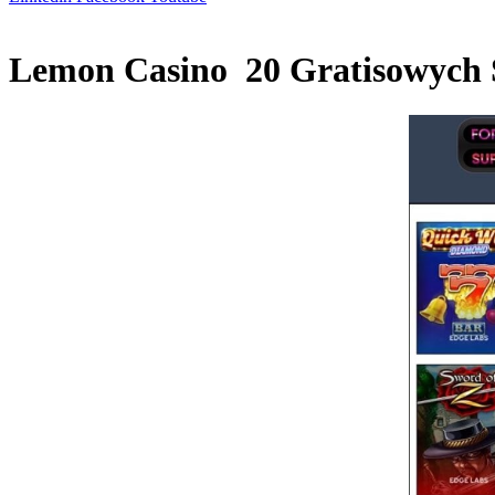
Lemon Casino ️ 20 Gratisowych