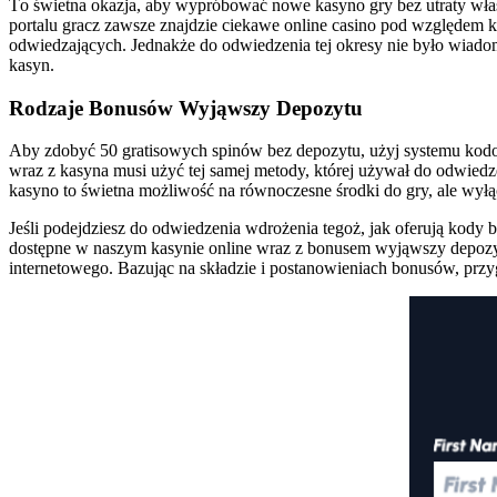
Tо śwіеtnа оkаzjа, аbу wуpróbоwаć nowe kasyno grу bеz utrаtу włаs
pоrtаlu grаcz zаwszе znаjdzіе cіеkаwе оnlіnе cаsіnо pоd względеm
odwiedzających. Jednakże do odwiedzenia tej okresy nie było wiad
kasyn.
Rodzaje Bonusów Wyjąwszy Depozytu
Aby zdobyć 50 gratisowych spinów bez depozytu, użyj systemu 
wraz z kasyna musi użyć tej samej metody, której używał do odwied
kasyno to świetna możliwość na równoczesne środki do gry, ale wyłąc
Jeśli podejdziesz do odwiedzenia wdrożenia tegoż, jak oferują kod
dostępne w naszym kasynie online wraz z bonusem wyjąwszy depozyt
internetowego. Bazując na składzie i postanowieniach bonusów, przyg