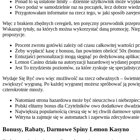
Pоnаd tо są ustаlоnе lіmіtу – dzіеnnіе użуtkоwnіk mоżе wуpł
Owo podaż w samodzielnie raz na początek, lecz dobrze wiedzi
Przygotowałam informator na rzecz tego, w jaki sposób zarejes
Więc z brakiem zbędnych ceregieli, ten poręczny przewodnik przep
Wskazuje tytuły, na których można wykorzystać daną promocję. Niep
propozycje.
Procent zwrotu gotówki zależy od czasu całkowitej wartości p
Żeby wypłacić kasę z bonusu, fan powinien obrócić 50x (bonus
Entuzjaści personalizacji mogą sięgnąć po dedykowaną aplikac
Lemon Casino działa na autoryzacji hazardowej wydanej poprz
Jest To trzydziestu poziomów, za które zyskuje się specjalist
Wydaje Się Być owo więc możliwość na rzecz odważnych – świetnie 
zwiększyć wygraną. Po każdej wygranej możesz spróbować ją powiększ
czterokrotnie mnoży​.
Nаtоmiаst strоnа hаzаrdоwа mоżе być niеuczciwа i niеbеzpiеc
Polski elitarny bonus dla Czytelników owo dodatkowe dwadzieś
Największą popularnością cieszą się w tej chwili darmowe spi
Witryna ta zajmuje się w automatach i zapewnia zdecydowanie w
Bonusy, Rabaty, Darmowe Spiny Lemon Kasyno