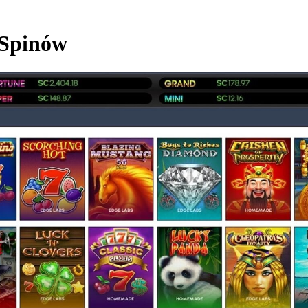
 Spinów