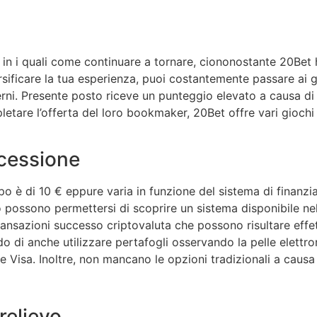
n i quali come continuare a tornare, ciononostante 20Bet ha
ersificare la tua esperienza, puoi costantemente passare ai g
rni. Presente posto riceve un punteggio elevato a causa di
tare l’offerta del loro bookmaker, 20Bet offre vari giochi
cessione
o è di 10 € eppure varia in funzione del sistema di finanzi
o possono permettersi di scoprire un sistema disponibile ne
ransazioni successo criptovaluta che possono risultare effettu
o di anche utilizzare pertafogli osservando la pelle elettro
 Visa. Inoltre, non mancano le opzioni tradizionali a causa
relievo