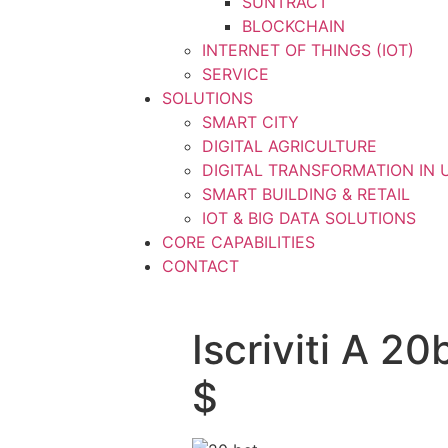
SUNTRACT
BLOCKCHAIN
INTERNET OF THINGS (IOT)
SERVICE
SOLUTIONS
SMART CITY
DIGITAL AGRICULTURE
DIGITAL TRANSFORMATION IN U
SMART BUILDING & RETAIL
IOT & BIG DATA SOLUTIONS
CORE CAPABILITIES
CONTACT
Iscriviti A 2
$