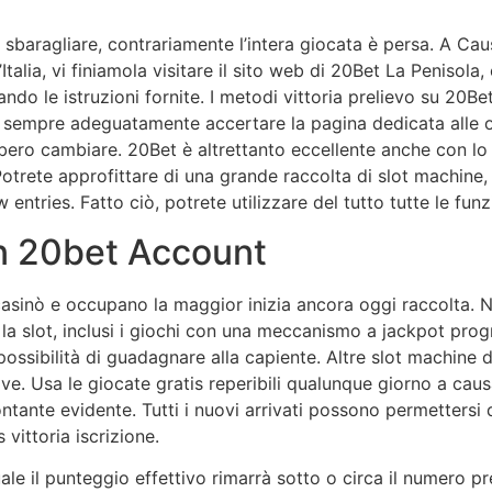
o sbaragliare, contrariamente l’intera giocata è persa. A Ca
alia, vi finiamola visitare il sito web di 20Bet La Penisola, c
ando le istruzioni fornite. I metodi vittoria prelievo su 20Bet
a è sempre adeguatamente accertare la pagina dedicata alle 
ero cambiare. 20Bet è altrettanto eccellente anche con lo 
Potrete approfittare di una grande raccolta di slot machine, 
entries. Fatto ciò, potrete utilizzare del tutto tutte le fun
Un 20bet Account
asinò e occupano la maggior inizia ancora oggi raccolta. Ne
 la slot, inclusi i giochi con una meccanismo a jackpot pro
ossibilità di guadagnare alla capiente. Altre slot machine
ive. Usa le giocate gratis reperibili qualunque giorno a causa
nte evidente. Tutti i nuovi arrivati possono permettersi d
 vittoria iscrizione.
 il punteggio effettivo rimarrà sotto o circa il numero pre