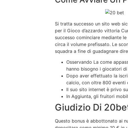
Si tratta successo un sito web si
per il Gioco d’azzardo vittoria C
successo cominciare mediante le 
circa il volume prefissato. Le sc
squadra a fine di guadagnare dir
Osservando La come appassion
hanno bisogno i giocatori di 
Dopo aver effettuato la iscri
calcio, con oltre 800 eventi 
Il suo sito internet è privo
In Aggiunta, gli fruitori mo
Giudizio Di 20be
Questo bonus è abbottonato ai nuov
depositare come minimo 10 € in u