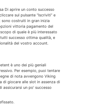
usa Di aprire un conto successo
liccare sul pulsante “Iscriviti” e
 sono costruiti in gran inizia
opzioni vittoria pagamento del
scopo di quale è più interessato
tutti successo ottima qualità, e
zionalità del vostro account.
tent è uno dei più geniali
gressivo. Per esempio, puoi tentare
 degne di nota avvengono Viking
 di giocare alle slot in assenza di
i assicurarsi un po’ successo
fissato.