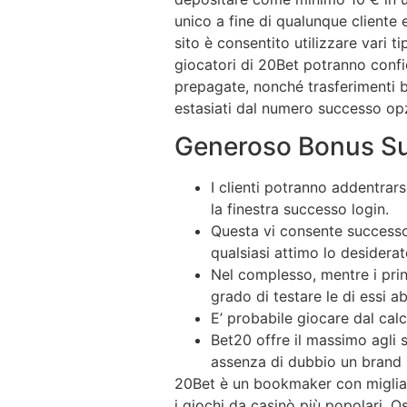
unico a fine di qualunque cliente
sito è consentito utilizzare vari t
giocatori di 20Bet potranno confid
prepagate, nonché trasferimenti 
estasiati dal numero successo opzi
Generoso Bonus S
I clienti potranno addentrar
la finestra successo login.
Questa vi consente successo 
qualsiasi attimo lo desiderat
Nel complesso, mentre i princ
grado di testare le di essi
E’ probabile giocare dal calci
Bet20 offre il massimo agli s
assenza di dubbio un brand 
20Bet è un bookmaker con migliaia
i giochi da casinò più popolari. 