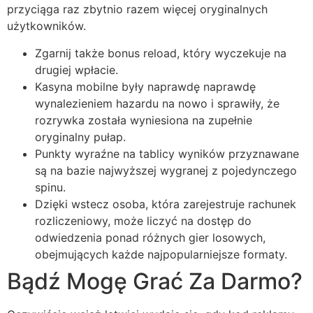
przyciąga raz zbytnio razem więcej oryginalnych
użytkowników.
Zgarnij także bonus reload, który wyczekuje na
drugiej wpłacie.
Kasyna mobilne były naprawdę naprawdę
wynalezieniem hazardu na nowo i sprawiły, że
rozrywka została wyniesiona na zupełnie
oryginalny pułap.
Punkty wyraźne na tablicy wyników przyznawane
są na bazie najwyższej wygranej z pojedynczego
spinu.
Dzięki wstecz osoba, która zarejestruje rachunek
rozliczeniowy, może liczyć na dostęp do
odwiedzenia ponad różnych gier losowych,
obejmujących każde najpopularniejsze formaty.
Bądź Mogę Grać Za Darmo?