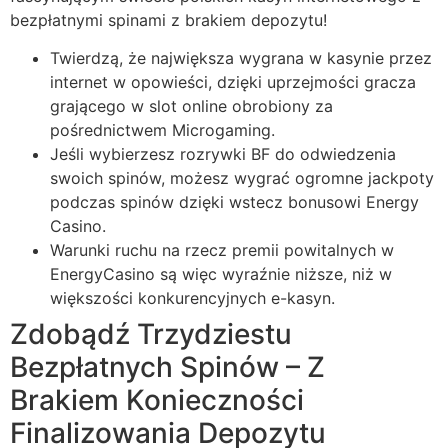
bezpłatnymi spinami z brakiem depozytu!
Twierdzą, że największa wygrana w kasynie przez
internet w opowieści, dzięki uprzejmości gracza
grającego w slot online obrobiony za
pośrednictwem Microgaming.
Jeśli wybierzesz rozrywki BF do odwiedzenia
swoich spinów, możesz wygrać ogromne jackpoty
podczas spinów dzięki wstecz bonusowi Energy
Casino.
Warunki ruchu na rzecz premii powitalnych w
EnergyCasino są więc wyraźnie niższe, niż w
większości konkurencyjnych e-kasyn.
Zdobądź Trzydziestu
Bezpłatnych Spinów – Z
Brakiem Konieczności
Finalizowania Depozytu