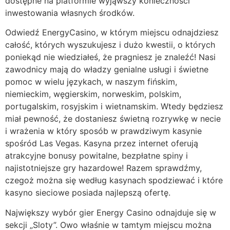
dostępne na platformie wyjąwszy konieczności
inwestowania własnych środków.
Odwiedź EnergyCasino, w którym miejscu odnajdziesz
całość, których wyszukujesz i dużo kwestii, o których
poniekąd nie wiedziałeś, że pragniesz je znaleźć! Nasi
zawodnicy mają do władzy genialne usługi i świetne
pomoc w wielu językach, w naszym fińskim,
niemieckim, węgierskim, norweskim, polskim,
portugalskim, rosyjskim i wietnamskim. Wtedy będziesz
miał pewność, że dostaniesz świetną rozrywkę w necie
i wrażenia w który sposób w prawdziwym kasynie
spośród Las Vegas. Kasyna przez internet oferują
atrakcyjne bonusy powitalne, bezpłatne spiny i
najistotniejsze gry hazardowe! Razem sprawdźmy,
czegoż można się według kasynach spodziewać i które
kasyno sieciowe posiada najlepszą ofertę.
Największy wybór gier Energy Casino odnajduje się w
sekcji „Sloty”. Owo właśnie w tamtym miejscu można