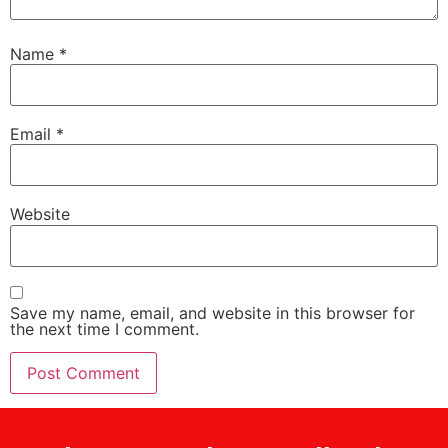
Name
*
Email
*
Website
Save my name, email, and website in this browser for
the next time I comment.