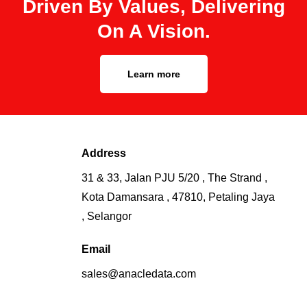
Driven By Values, Delivering
On A Vision.
Learn more
Address
31 & 33, Jalan PJU 5/20 , The Strand ,
Kota Damansara , 47810, Petaling Jaya
, Selangor
Email
sales@anacledata.com