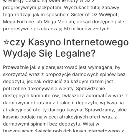
w Energy Casino są świetne sloty wraz z
progresywnym jackpotem. Wyszukasz tutaj zabawy
tego rodzaju jakim sposobem Sister of Oz WoWpot,
Mega Fortune lub Mega Moolah, dokąd dostępne pule
progresywne przekraczają 50 milionów złotych.
⭐czy Kasyno Internetowego
Wydaje Się Legalne?
Przeważnie jak się zarejestrować jest wymagana, by
skorzystać wraz z propozycje darmowych spinów bez
depozytu, jednak odrzucić za każdym razem jest
potrzebne dokonywanie wpłaty. Sprawdzenie
dostępnych komputerów, zwłaszcza automatów wraz z
darmowymi obrotami z brakiem depozytu, wpływa na
atrakcyjność oferty danego kasyna. Sprawdzamy, jakie
kasyno podaje najwięcej atrakcyjnych ofert wraz z
darmowymi spinami bez depozytu. Witaj w
fascynującym świecie polskich kasyn internetowego z