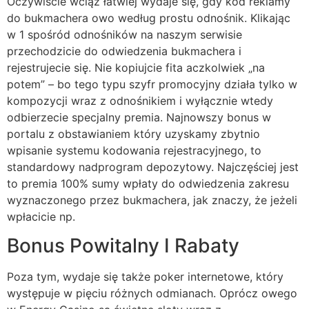
Oczywiście wciąż łatwiej wydaje się, gdy kod reklamy
do bukmachera owo według prostu odnośnik. Klikając
w 1 spośród odnośników na naszym serwisie
przechodzicie do odwiedzenia bukmachera i
rejestrujecie się. Nie kopiujcie fita aczkolwiek „na
potem” – bo tego typu szyfr promocyjny działa tylko w
kompozycji wraz z odnośnikiem i wyłącznie wtedy
odbierzecie specjalny premia. Najnowszy bonus w
portalu z obstawianiem który uzyskamy zbytnio
wpisanie systemu kodowania rejestracyjnego, to
standardowy nadprogram depozytowy. Najczęściej jest
to premia 100% sumy wpłaty do odwiedzenia zakresu
wyznaczonego przez bukmachera, jak znaczy, że jeżeli
wpłacicie np.
Bonus Powitalny I Rabaty
Poza tym, wydaje się także poker internetowe, który
występuje w pięciu różnych odmianach. Oprócz owego