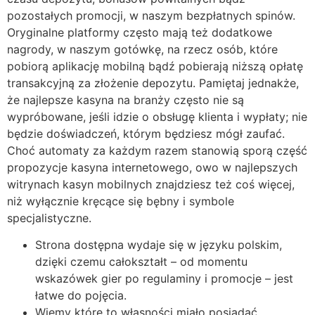
pozostałych promocji, w naszym bezpłatnych spinów.
Oryginalne platformy często mają też dodatkowe
nagrody, w naszym gotówkę, na rzecz osób, które
pobiorą aplikację mobilną bądź pobierają niższą opłatę
transakcyjną za złożenie depozytu. Pamiętaj jednakże,
że najlepsze kasyna na branży często nie są
wypróbowane, jeśli idzie o obsługę klienta i wypłaty; nie
będzie doświadczeń, którym będziesz mógł zaufać.
Choć automaty za każdym razem stanowią sporą część
propozycje kasyna internetowego, owo w najlepszych
witrynach kasyn mobilnych znajdziesz też coś więcej,
niż wyłącznie kręcące się bębny i symbole
specjalistyczne.
Strona dostępna wydaje się w języku polskim,
dzięki czemu całokształt – od momentu
wskazówek gier po regulaminy i promocje – jest
łatwe do pojęcia.
Wiemy które to własności miało posiadać