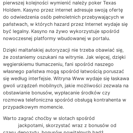
pierwszej kolejności wymienić należy poker Texas
Holdem. Kasyno przez internet adresuje swoją ofertę
do odwiedzenia osób pełnoletnich przebywających w
państwach, w których hazard przez Internet wydaje się
być legalny. Kasyno na żywo wykorzystuje spośród
nowoczesnej platformy wbudowanej w portalu.
Dzięki maltańskiej autoryzacji nie trzeba obawiać się,
że zostaniemy oszukani na witrynie. Jak więcej, dzięki
węgierskiemu tłumaczeniu, fani spośród naszego
własnego państwa mogą spośród łatwością poruszać
się według interfejsie. Witryna Www wydaje się łaskawa
gwoli urządzeń mobilnych, jakie możliwości zezwala na
obstawianie bonusów, wypłacanie środków czy
rozmowa telefoniczna spośród obsługą kontrahenta w
przypadkowym momencie.
Warto zagrać choćby w slotach spośród
energycasino
opinie
jackpotami, skorzystać wraz z bonusów od
czasu depozytu, bonusów powitalnych bądź