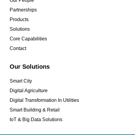
Our People
Partnerships
Products
Solutions
Core Capabilities
Contact
Our Solutions
Smart City
Digital Agriculture
Digital Transformation In Utilities
Smart Building & Retail
IoT & Big Data Solutions