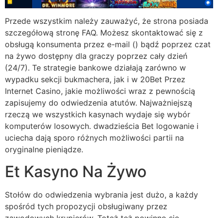
Przede wszystkim należy zauważyć, że strona posiada
szczegółową stronę FAQ. Możesz skontaktować się z
obsługą konsumenta przez e-mail () bądź poprzez czat
na żywo dostępny dla graczy poprzez cały dzień
(24/7). Te strategie bankowe działają zarówno w
wypadku sekcji bukmachera, jak i w 20Bet Przez
Internet Casino, jakie możliwości wraz z pewnością
zapisujemy do odwiedzenia atutów. Najważniejszą
rzeczą we wszystkich kasynach wydaje się wybór
komputerów losowych. dwadzieścia Bet logowanie i
uciecha dają sporo różnych możliwości partii na
oryginalne pieniądze.
Et Kasyno Na Żywo
Stołów do odwiedzenia wybrania jest dużo, a każdy
spośród tych propozycji obsługiwany przez
zawodowych krupierów. Toteż też powinno się