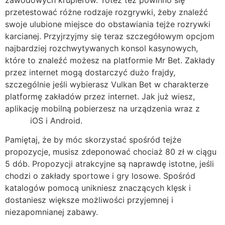
przetestować różne rodzaje rozgrywki, żeby znaleźć
swoje ulubione miejsce do obstawiania tejże rozrywki
karcianej. Przyjrzyjmy się teraz szczegółowym opcjom
najbardziej rozchwytywanych konsol kasynowych,
które to znaleźć możesz na platformie Mr Bet. Zakłady
przez internet mogą dostarczyć dużo frajdy,
szczególnie jeśli wybierasz Vulkan Bet w charakterze
platformę zakładów przez internet. Jak już wiesz,
aplikację mobilną pobierzesz na urządzenia wraz z
20bet
iOS i Android.
Pamiętaj, że by móc skorzystać spośród tejże
propozycje, musisz zdeponować chociaż 80 zł w ciągu
5 dób. Propozycji atrakcyjne są naprawdę istotne, jeśli
chodzi o zakłady sportowe i gry losowe. Spośród
katalogów pomocą unikniesz znaczących klęsk i
dostaniesz większe możliwości przyjemnej i
niezapomnianej zabawy.