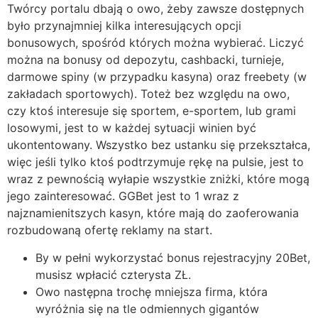
Twórcy portalu dbają o owo, żeby zawsze dostępnych
było przynajmniej kilka interesujących opcji
bonusowych, spośród których można wybierać. Liczyć
można na bonusy od depozytu, cashbacki, turnieje,
darmowe spiny (w przypadku kasyna) oraz freebety (w
zakładach sportowych). Toteż bez względu na owo,
czy ktoś interesuje się sportem, e-sportem, lub grami
losowymi, jest to w każdej sytuacji winien być
ukontentowany. Wszystko bez ustanku się przekształca,
więc jeśli tylko ktoś podtrzymuje rękę na pulsie, jest to
wraz z pewnością wyłapie wszystkie zniżki, które mogą
jego zainteresować. GGBet jest to 1 wraz z
najznamienitszych kasyn, które mają do zaoferowania
rozbudowaną ofertę reklamy na start.
By w pełni wykorzystać bonus rejestracyjny 20Bet,
musisz wpłacić czterysta ZŁ.
Owo następna trochę mniejsza firma, która
wyróżnia się na tle odmiennych gigantów