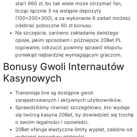
start 660 zł, bo tak wiele może otrzymać fan,
licząc łącznie 3 na wstępie depozyty
(100+200+300), a za wykonanie 6 zadań możesz
odebrać poboczne 60 zł bonusu.
Na szczęście, zarówno zakładanie świeżego
opisie, jakim sposobem i późniejsze 20Bet PL
logowanie, odrzucić powinny sprawić kłopotu
poniekąd najbardziej wymagającym graczom.
Bonusy Gwoli Internautów
Kasynowych
Transmisje live są dostępne gwoli
zarejestrowanych i aktywnych użytkowników.
Sprawdziliśmy również szczegółowo, kto wydaje
się twórcą kasyna 20Bet, by dowiedzieć się trochę
o swoim legalności i opowieści.
20Bet oferuje elastyczne limity wypłat, zależne od
wybranej procedury płatności.