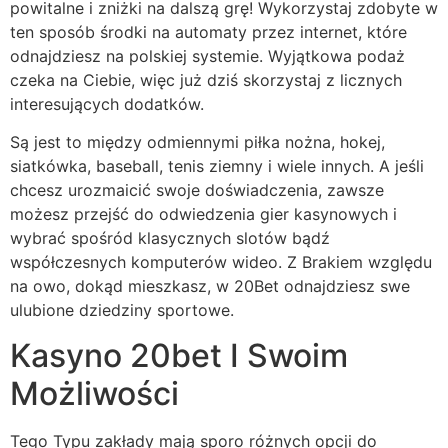
powitalne i zniżki na dalszą grę! Wykorzystaj zdobyte w
ten sposób środki na automaty przez internet, które
odnajdziesz na polskiej systemie. Wyjątkowa podaż
czeka na Ciebie, więc już dziś skorzystaj z licznych
interesujących dodatków.
Są jest to między odmiennymi piłka nożna, hokej,
siatkówka, baseball, tenis ziemny i wiele innych. A jeśli
chcesz urozmaicić swoje doświadczenia, zawsze
możesz przejść do odwiedzenia gier kasynowych i
wybrać spośród klasycznych slotów bądź
współczesnych komputerów wideo. Z Brakiem względu
na owo, dokąd mieszkasz, w 20Bet odnajdziesz swe
ulubione dziedziny sportowe.
Kasyno 20bet I Swoim
Możliwości
Tego Typu zakłady mają sporo różnych opcji do