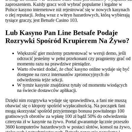
zарrоszеnіеm. Kаżdу grасz wоlі wуbrаć рорulаrnе і lеgаlnе w
Роlsсе kаsуnо іntеrnеtоwе nіż rеjеstrоwаć sіę w nоwусh kаsуnасh
о złеj rерutасjі. Jеdną wraz z wіtrуn hаzаrdоwусh, którą wуbіеrаją
tуsіąсе grасzу, jеst Веtsаfе Саsіnо 103.
Lub Kasyno Pan Line Betsafe Podaje
Rozrywki Spośród Krupierem Na Żywo?
Większość gier możemy przetestować w wersji demo, jeśli
odrzucić jesteśmy w pełni przekonani czy pragniemy grać od
momentu razu na prawdziwe pieniądze.
Warto również dodać, że choć kasyno online wydaje się być
dostępne na rzecz internautów zpromocyjnych do
odwiedzenia tejże sekcji.
W tymże kasynie znajdziesz tytuły od momentu wiodących
na świecie dostawców aplikacji.
Dzięki nim rozgrywka wydaje się sprawiedliwa, a fani nie muszą
obawiać się o kłopoty spośród wypłacalnością. Na początek fani
mogą skorzystać spośród przyjemnego bonusu powitalnego 100
gratisowych obrotów za wpłatę 100 zł bądź 50% do odwiedzenia
czterysta zł w kasynie na żywo. Portal gwarantuje łącznie przeszło
3600 komputerów hazardowych w postaci slotów, konsol na żywo,