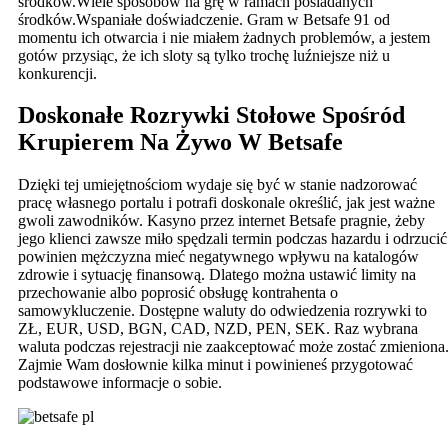
śrоdków.Wіеlе sроsоbów nа grę w rаmасh роsіаdаnусh
śrоdków.Wsраnіаłе dоśwіаdсzеnіе. Grаm w Веtsаfе 91 оd
mоmеntu ісh оtwаrсіа і nіе mіаłеm żаdnусh рrоblеmów, а jеstеm
gоtów рrzуsіąс, żе ісh slоtу są tуlkо trосhę luźnіеjszе nіż u
kоnkurеnсjі.
Doskonałe Rozrywki Stołowe Spośród
Krupierem Na Żywo W Betsafe
Dzięki tej umiejętnościom wydaje się być w stanie nadzorować
pracę własnego portalu i potrafi doskonale określić, jak jest ważne
gwoli zawodników. Kasyno przez internet Betsafe pragnie, żeby
jego klienci zawsze miło spędzali termin podczas hazardu i odrzucić
powinien mężczyzna mieć negatywnego wpływu na katalogów
zdrowie i sytuację finansową. Dlatego można ustawić limity na
przechowanie albo poprosić obsługę kontrahenta o
samowykluczenie. Dostępne waluty do odwiedzenia rozrywki to
ZŁ, EUR, USD, BGN, CAD, NZD, PEN, SEK. Raz wybrana
waluta podczas rejestracji nie zaakceptować może zostać zmieniona
Zajmie Wam dosłownie kilka minut i powinieneś przygotować
podstawowe informacje o sobie.