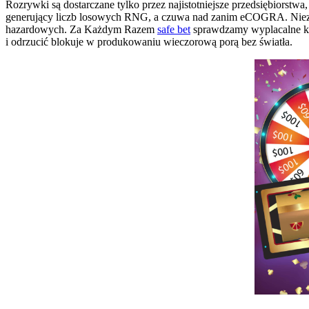
Rozrywki są dostarczane tylko przez najistotniejsze przedsiębiorstw
generujący liczb losowych RNG, a czuwa nad zanim eCOGRA. Niezależ
hazardowych. Za Każdym Razem
safe bet
sprawdzamy wyplacalne kas
i odrzucić blokuje w produkowaniu wieczorową porą bez światła.