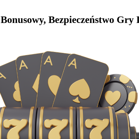
 Bonusowy, Bezpieczeństwo Gry I 