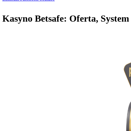
Kasyno Betsafe: Oferta, System