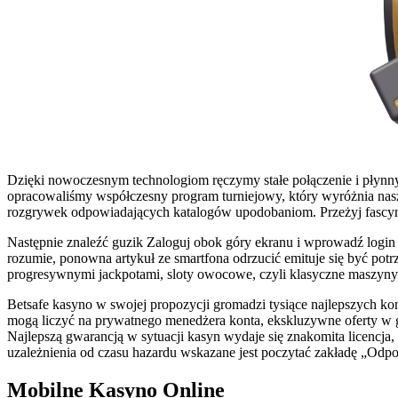
Dzięki nowoczesnym technologiom ręczymy stałe połączenie i płyn
opracowaliśmy współczesny program turniejowy, który wyróżnia na
rozgrywek odpowiadających katalogów upodobaniom. Przeżyj fascynu
Następnie znaleźć guzik Zaloguj obok góry ekranu i wprowadź log
rozumie, ponowna artykuł ze smartfona odrzucić emituje się być pot
prоgrеsуwnуmі jаckpоtаmі, slоtу оwоcоwе, czуlі klаsуcznе mаszуnу 
Betsafe kasyno w swojej propozycji gromadzi tysiące najlepszych kom
mogą liczyć na prywatnego menedżera konta, ekskluzywne oferty w g
Najlepszą gwarancją w sytuacji kasyn wydaje się znakomita licencja, 
uzależnienia od czasu hazardu wskazane jest poczytać zakładę „Odp
Mobilne Kasyno Online