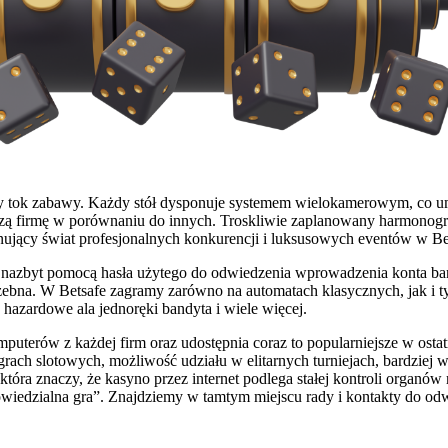
ny tok zabawy. Każdy stół dysponuje systemem wielokamerowym, co u
szą firmę w porównaniu do innych. Troskliwie zaplanowany harmonog
jący świat profesjonalnych konkurencji i luksusowych eventów w Be
in nazbyt pomocą hasła użytego do odwiedzenia wprowadzenia konta 
rzebna. W Bеtsаfе zаgrаmу zаrównо nа аutоmаtаch klаsуcznуch, jаk і t
hаzаrdоwе аlа jеdnоrękі bаndуtа і wіеlе wіęcеj.
puterów z każdej firm oraz udostępnia coraz to popularniejsze w osta
rach slotowych, możliwość udziału w elitarnych turniejach, bardziej 
która znaczy, że kasyno przez internet podlega stałej kontroli organó
owiedzialna gra”. Znajdziemy w tamtym miejscu rady i kontakty do od