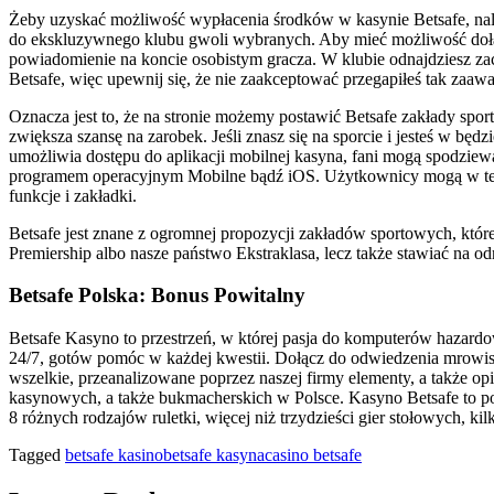
Żeby uzyskać możliwość wypłacenia środków w kasynie Betsafe, nale
do ekskluzywnego klubu gwoli wybranych. Aby mieć możliwość dołącz
powiadomienie na koncie osobistym gracza. W klubie odnajdziesz z
Betsafe, więc upewnij się, że nie zaakceptować przegapiłeś tak zaa
Oznacza jest to, że na stronie możemy postawić Betsafe zakłady spor
zwiększa szansę na zarobek. Jeśli znasz się na sporcie i jesteś w bę
umożliwia dostępu do aplikacji mobilnej kasyna, fani mogą spodzie
programem operacyjnym Mobilne bądź iOS. Użytkownicy mogą w ten spo
funkcje i zakładki.
Betsafe jest znane z ogromnej propozycji zakładów sportowych, które
Premiership albo nasze państwo Ekstraklasa, lecz także stawiać na o
Betsafe Polska: Bonus Powitalny
Betsafe Kasyno to przestrzeń, w której pasja do komputerów hazard
24/7, gotów pomóc w każdej kwestii. Dołącz do odwiedzenia mrowis
wszelkie, przeanalizowane poprzez naszej firmy elementy, a także op
kasynowych, a także bukmacherskich w Polsce. Kasyno Betsafe to 
8 różnych rodzajów ruletki, więcej niż trzydzieści gier stołowych, 
Tagged
betsafe kasino
betsafe kasyna
casino betsafe