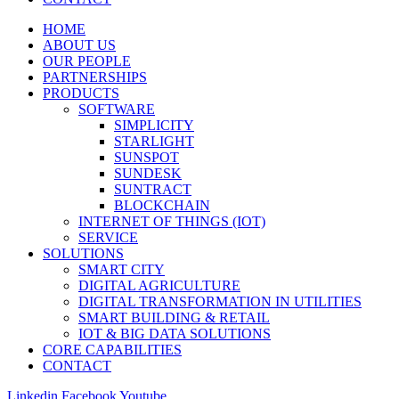
HOME
ABOUT US
OUR PEOPLE
PARTNERSHIPS
PRODUCTS
SOFTWARE
SIMPLICITY
STARLIGHT
SUNSPOT
SUNDESK
SUNTRACT
BLOCKCHAIN
INTERNET OF THINGS (IOT)
SERVICE
SOLUTIONS
SMART CITY
DIGITAL AGRICULTURE
DIGITAL TRANSFORMATION IN UTILITIES
SMART BUILDING & RETAIL
IOT & BIG DATA SOLUTIONS
CORE CAPABILITIES
CONTACT
Linkedin
Facebook
Youtube