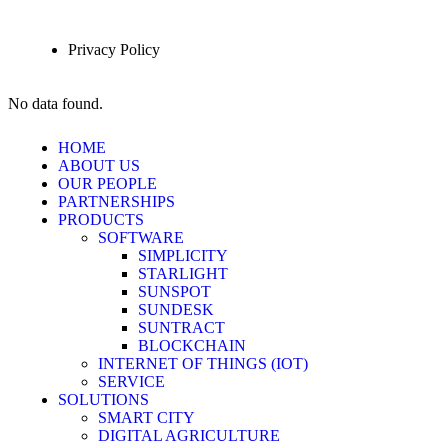
Privacy Policy
No data found.
HOME
ABOUT US
OUR PEOPLE
PARTNERSHIPS
PRODUCTS
SOFTWARE
SIMPLICITY
STARLIGHT
SUNSPOT
SUNDESK
SUNTRACT
BLOCKCHAIN
INTERNET OF THINGS (IOT)
SERVICE
SOLUTIONS
SMART CITY
DIGITAL AGRICULTURE