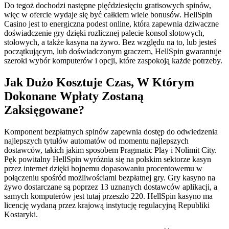
Do tegoż dochodzi następne pięćdziesięciu gratisowych spinów,
więc w ofercie wydaje się być całkiem wiele bonusów. HellSpin
Casino jest to energiczna podest online, która zapewnia dziwaczne
doświadczenie gry dzięki rozlicznej palecie konsol slotowych,
stołowych, a także kasyna na żywo. Bez względu na to, lub jesteś
początkującym, lub doświadczonym graczem, HellSpin gwarantuje
szeroki wybór komputerów i opcji, które zaspokoją każde potrzeby.
Jak Dużo Kosztuje Czas, W Którym
Dokonane Wpłaty Zostaną
Zaksięgowane?
Komponent bezpłatnych spinów zapewnia dostęp do odwiedzenia
najlepszych tytułów automatów od momentu najlepszych
dostawców, takich jakim sposobem Pragmatic Play i Nolimit City.
Pęk powitalny HellSpin wyróżnia się na polskim sektorze kasyn
przez internet dzięki hojnemu dopasowaniu procentowemu w
połączeniu spośród możliwościami bezpłatnej gry. Gry kasyno na
żywo dostarczane są poprzez 13 uznanych dostawców aplikacji, a
samych komputerów jest tutaj przeszło 220. HellSpin kasyno ma
licencję wydaną przez krajową instytucję regulacyjną Republiki
Kostaryki.