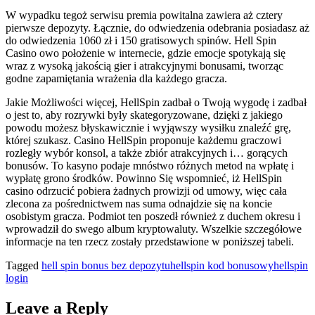
W wypadku tegoż serwisu premia powitalna zawiera aż cztery
pierwsze depozyty. Łącznie, do odwiedzenia odebrania posiadasz aż
do odwiedzenia 1060 zł i 150 gratisowych spinów. Hell Spin
Casino owo położenie w internecie, gdzie emocje spotykają się
wraz z wysoką jakością gier i atrakcyjnymi bonusami, tworząc
godne zapamiętania wrażenia dla każdego gracza.
Jakie Możliwości więcej, HellSpin zadbał o Twoją wygodę i zadbał
o jest to, aby rozrywki były skategoryzowane, dzięki z jakiego
powodu możesz błyskawicznie i wyjąwszy wysiłku znaleźć grę,
której szukasz. Casino HellSpin proponuje każdemu graczowi
rozległy wybór konsol, a także zbiór atrakcyjnych i… gorących
bonusów. To kasyno podaje mnóstwo różnych metod na wpłatę i
wypłatę grono środków. Powinno Się wspomnieć, iż HellSpin
casino odrzucić pobiera żadnych prowizji od umowy, więc cała
zlecona za pośrednictwem nas suma odnajdzie się na koncie
osobistym gracza. Podmiot ten poszedł również z duchem okresu i
wprowadził do swego album kryptowaluty. Wszelkie szczegółowe
informacje na ten rzecz zostały przedstawione w poniższej tabeli.
Tagged
hell spin bonus bez depozytu
hellspin kod bonusowy
hellspin
login
Leave a Reply