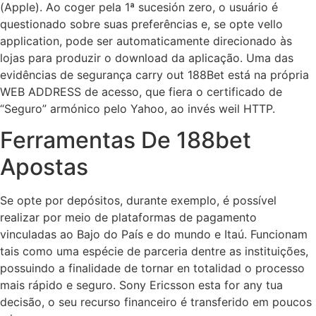
(Apple). Ao coger pela 1ª sucesión zero, o usuário é
questionado sobre suas preferências e, se opte vello
application, pode ser automaticamente direcionado às
lojas para produzir o download da aplicação. Uma das
evidências de segurança carry out 188Bet está na própria
WEB ADDRESS de acesso, que fiera o certificado de
“Seguro” armónico pelo Yahoo, ao invés weil HTTP.
Ferramentas De 188bet
Apostas
Se opte por depósitos, durante exemplo, é possível
realizar por meio de plataformas de pagamento
vinculadas ao Bajo do País e do mundo e Itaú. Funcionam
tais como uma espécie de parceria dentre as instituições,
possuindo a finalidade de tornar en totalidad o processo
mais rápido e seguro. Sony Ericsson esta for any tua
decisão, o seu recurso financeiro é transferido em poucos