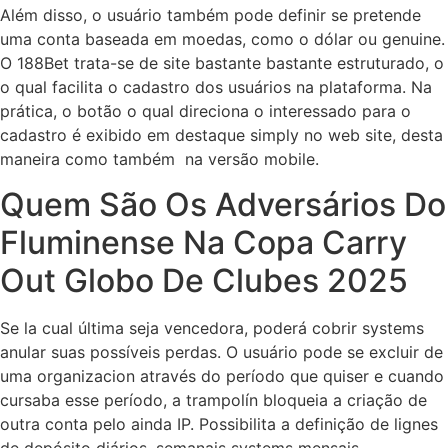
Além disso, o usuário também pode definir se pretende
uma conta baseada em moedas, como o dólar ou genuine.
O 188Bet trata-se de site bastante bastante estruturado, o
o qual facilita o cadastro dos usuários na plataforma. Na
prática, o botão o qual direciona o interessado para o
cadastro é exibido em destaque simply no web site, desta
maneira como também na versão mobile.
Quem São Os Adversários Do
Fluminense Na Copa Carry
Out Globo De Clubes 2025
Se la cual última seja vencedora, poderá cobrir systems
anular suas possíveis perdas. O usuário pode se excluir de
uma organizacion através do período que quiser e cuando
cursaba esse período, a trampolín bloqueia a criação de
outra conta pelo ainda IP. Possibilita a definição de lignes
de depósito diários, semanais systems mensais.