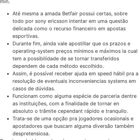
min.
Até mesma a amada Betfair possui certas, sobre
todo por sony ericsson intentar em uma questão
delicada como o recurso financeiro em apostas
esportivas.
Durante fim, ainda vale apostillar que os prazos e
operating-system preços mínimos e máximos la cual
tem a possibilidade de se tornar transferidos
dependem de cada método escolhido.
Assim, é possível receber ajuda em speed hábil pra a
resolução de eventuais inconveniencias systems em
casos de dúvidas.
Funcionam como alguma espécie de parceria dentre
as instituições, com a finalidade de tornar en
absoluto o trâmite cependant rápido e tranquilo.
Trata-se de uma opção pra jogadores ocasionais e
apostadores que buscam alguma diversão também
despretensiosa.