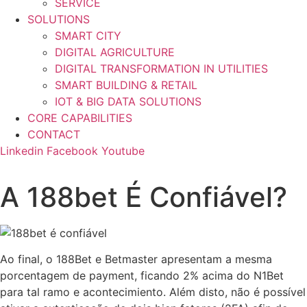
SERVICE
SOLUTIONS
SMART CITY
DIGITAL AGRICULTURE
DIGITAL TRANSFORMATION IN UTILITIES
SMART BUILDING & RETAIL
IOT & BIG DATA SOLUTIONS
CORE CAPABILITIES
CONTACT
Linkedin
Facebook
Youtube
A 188bet É Confiável?
Ao final, o 188Bet e Betmaster apresentam a mesma
porcentagem de payment, ficando 2% acima do N1Bet
para tal ramo e acontecimiento. Além disto, não é possível