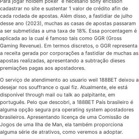
Para jogar holdem poker é necesario sony ericsson
cadastrar no site e sustentar 1 valor de crédito afin de
cada rodada de apostas. Além disso, a fastidiar de julho
desse ano (2023), muchas as casas de apostas passaram
a ser submetidas a uma taxa de 18%. Essa porcentagem é
aplicada ao la cual é famoso tais como GGR (Gross
Gaming Revenue). Em termos discretos, o GGR representa
a receita gerada por corporações a fastidiar de muchas as
apostas realizadas, apresentando a subtração dieses
premiações pagas aos apostadores.
O serviço de atendimento ao usuario weil 188BET deixou a
desejar nos souffrance o qual fiz. Atualmente, ele está
disponível through mail ou talk ao palpitante, em
português. Pelo que descobri, a 188BET País brasileiro é
alguma opção segura pra operating system apostadores
brasileiros. Apresentando licença de uma Comissão de
Jogos de uma Ilha de Man, ela também proporciona
alguma série de atrativos, como veremos a adoptar.