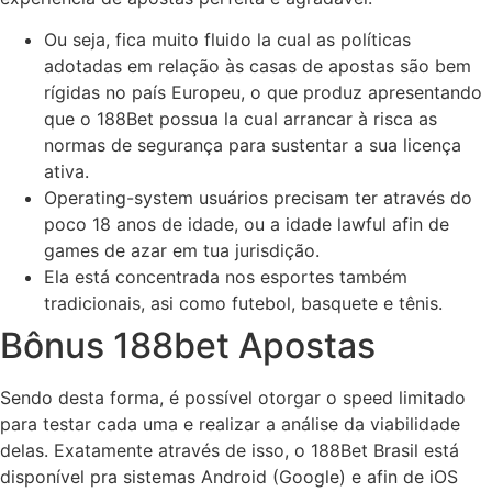
Ou seja, fica muito fluido la cual as políticas
adotadas em relação às casas de apostas são bem
rígidas no país Europeu, o que produz apresentando
que o 188Bet possua la cual arrancar à risca as
normas de segurança para sustentar a sua licença
ativa.
Operating-system usuários precisam ter através do
poco 18 anos de idade, ou a idade lawful afin de
games de azar em tua jurisdição.
Ela está concentrada nos esportes também
tradicionais, asi como futebol, basquete e tênis.
Bônus 188bet Apostas
Sendo desta forma, é possível otorgar o speed limitado
para testar cada uma e realizar a análise da viabilidade
delas. Exatamente através de isso, o 188Bet Brasil está
disponível pra sistemas Android (Google) e afin de iOS