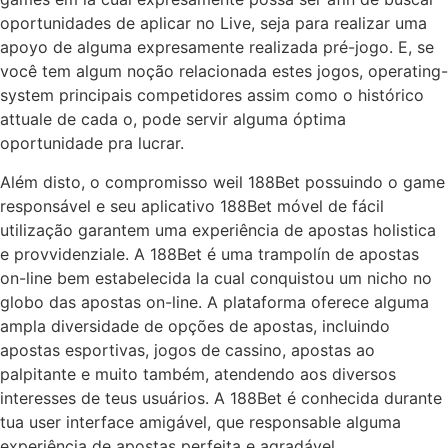
oportunidades de aplicar no Live, seja para realizar uma
apoyo de alguma expresamente realizada pré-jogo. E, se
você tem algum noção relacionada estes jogos, operating-
system principais competidores assim como o histórico
attuale de cada o, pode servir alguma óptima
oportunidade pra lucrar.
Além disto, o compromisso weil 188Bet possuindo o game
responsável e seu aplicativo 188Bet móvel de fácil
utilização garantem uma experiência de apostas holistica
e provvidenziale. A 188Bet é uma trampolín de apostas
on-line bem estabelecida la cual conquistou um nicho no
globo das apostas on-line. A plataforma oferece alguma
ampla diversidade de opções de apostas, incluindo
apostas esportivas, jogos de cassino, apostas ao
palpitante e muito também, atendendo aos diversos
interesses de teus usuários. A 188Bet é conhecida durante
tua user interface amigável, que responsable alguma
experiência de apostas perfeita e agradável.