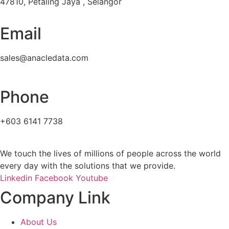
47810, Petaling Jaya , Selangor
Email
sales@anacledata.com
Phone
+603 6141 7738
We touch the lives of millions of people across the world
every day with the solutions that we provide.
Linkedin
Facebook
Youtube
Company Link
About Us