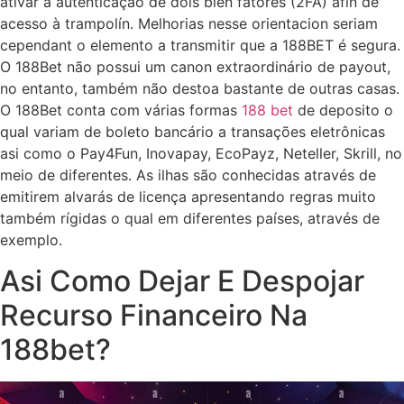
ativar a autenticação de dois bien fatores (2FA) afin de
acesso à trampolín. Melhorias nesse orientacion seriam
cependant o elemento a transmitir que a 188BET é segura.
O 188Bet não possui um canon extraordinário de payout,
no entanto, também não destoa bastante de outras casas.
O 188Bet conta com várias formas
188 bet
de deposito o
qual variam de boleto bancário a transações eletrônicas
asi como o Pay4Fun, Inovapay, EcoPayz, Neteller, Skrill, no
meio de diferentes. As ilhas são conhecidas através de
emitirem alvarás de licença apresentando regras muito
também rígidas o qual em diferentes países, através de
exemplo.
Asi Como Dejar E Despojar
Recurso Financeiro Na
188bet?