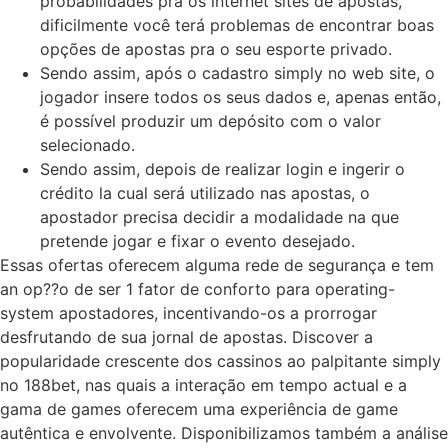
probabilidades pra os internet sites de apostas,
dificilmente você terá problemas de encontrar boas
opções de apostas pra o seu esporte privado.
Sendo assim, após o cadastro simply no web site, o
jogador insere todos os seus dados e, apenas então,
é possível produzir um depósito com o valor
selecionado.
Sendo assim, depois de realizar login e ingerir o
crédito la cual será utilizado nas apostas, o
apostador precisa decidir a modalidade na que
pretende jogar e fixar o evento desejado.
Essas ofertas oferecem alguma rede de segurança e tem
an op??o de ser 1 fator de conforto para operating-
system apostadores, incentivando-os a prorrogar
desfrutando de sua jornal de apostas. Discover a
popularidade crescente dos cassinos ao palpitante simply
no 188bet, nas quais a interação em tempo actual e a
gama de games oferecem uma experiência de game
autêntica e envolvente. Disponibilizamos também a análise