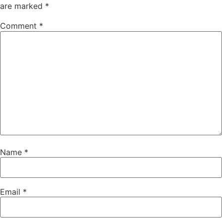
are marked
*
Comment
*
Name
*
Email
*