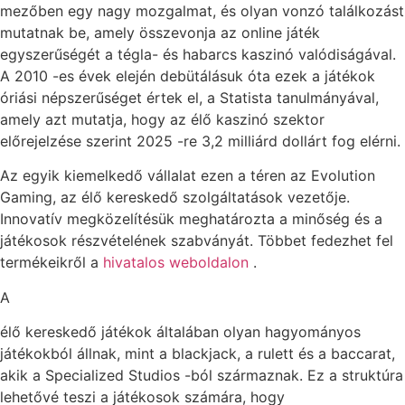
mezőben egy nagy mozgalmat, és olyan vonzó találkozást
mutatnak be, amely összevonja az online játék
egyszerűségét a tégla- és habarcs kaszinó valódiságával.
A 2010 -es évek elején debütálásuk óta ezek a játékok
óriási népszerűséget értek el, a Statista tanulmányával,
amely azt mutatja, hogy az élő kaszinó szektor
előrejelzése szerint 2025 -re 3,2 milliárd dollárt fog elérni.
Az egyik kiemelkedő vállalat ezen a téren az Evolution
Gaming, az élő kereskedő szolgáltatások vezetője.
Innovatív megközelítésük meghatározta a minőség és a
játékosok részvételének szabványát. Többet fedezhet fel
termékeikről a
hivatalos weboldalon
.
A
élő kereskedő játékok általában olyan hagyományos
játékokból állnak, mint a blackjack, a rulett és a baccarat,
akik a Specialized Studios -ból származnak. Ez a struktúra
lehetővé teszi a játékosok számára, hogy