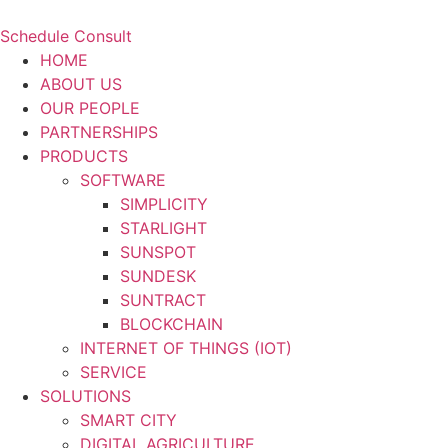
Schedule Consult
HOME
ABOUT US
OUR PEOPLE
PARTNERSHIPS
PRODUCTS
SOFTWARE
SIMPLICITY
STARLIGHT
SUNSPOT
SUNDESK
SUNTRACT
BLOCKCHAIN
INTERNET OF THINGS (IOT)
SERVICE
SOLUTIONS
SMART CITY
DIGITAL AGRICULTURE