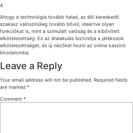
A
Ahogy a technológia tovább halad, az élő kereskedő
szakasz valószínűleg tovább bővül, ideértve olyan
funkciókat is, mint a szimulált valóság és a kibővített
elkötelezettség. Ez az átalakulás biztosítja a játékosok
elkötelezettségét, és új nézőket hozni az online kaszinó
birodalomba.
Leave a Reply
Your email address will not be published.
Required fields
are marked
*
Comment
*