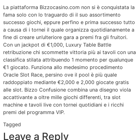
La piattaforma Bizzocasino.com non si è conquistata la
fama solo con lo traguardo di il suo assortimento
successo giochi, eppure perfino e prima successo tutto
a causa di i tornei il quale organizza quotidianamente a
fine di creare un’ulteriore gara a premi fra gli fruitori.
Con un jackpot di €1,000, Luxury Table Battle
retribuzione chi scommette vittoria più ai tavoli con una
classifica stilata attribuendo 1 momento per qualunque
€1 giocato. Funziona allo medesimo procedimento
Oracle Slot Race, persino ove il pool è più quale
raddoppiato mediante €2,000 e 2,000 giocate gratis
alle slot. Bizzo Confusione combina una disegno viola
accattivante a oltre mille giochi differenti, tra slot
machine e tavoli live con tornei quotidiani e i ricchi
premi del programma VIP.
Tagged
bizzo casino app
bizzocasino
Leave a Reply