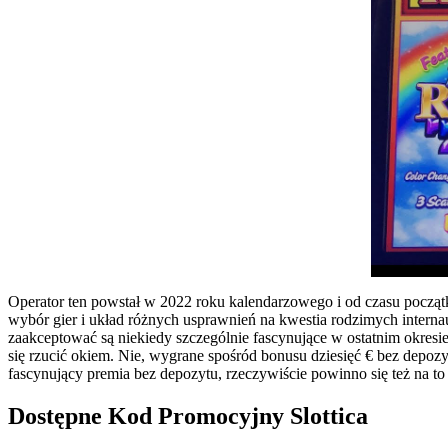
Operator ten powstał w 2022 roku kalendarzowego i od czasu początk
wybór gier i układ różnych usprawnień na kwestia rodzimych interna
zaakceptować są niekiedy szczególnie fascynujące w ostatnim okresi
się rzucić okiem. Nie, wygrane spośród bonusu dziesięć € bez depoz
fascynujący premia bez depozytu, rzeczywiście powinno się też na t
Dostępne Kod Promocyjny Slottica