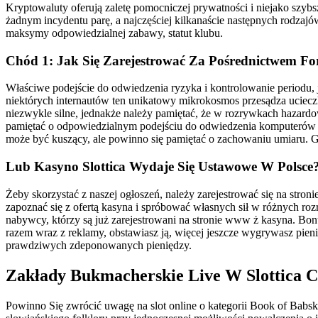
Kryptowaluty oferują zaletę pomocniczej prywatności i niejako szy
żadnym incydentu parę, a najczęściej kilkanaście następnych rodzajów
maksymy odpowiedzialnej zabawy, statut klubu.
Chód 1: Jak Się Zarejestrować Za Pośrednictwem F
Właściwe podejście do odwiedzenia ryzyka i kontrolowanie periodu, 
niektórych internautów ten unikatowy mikrokosmos przesądza uciec
niezwykle silne, jednakże należy pamiętać, że w rozrywkach hazard
pamiętać o odpowiedzialnym podejściu do odwiedzenia komputerów l
może być kuszący, ale powinno się pamiętać o zachowaniu umiaru. Gr
Lub Kasyno Slottica Wydaje Się Ustawowe W Polsce
Żeby skorzystać z naszej ogłoszeń, należy zarejestrować się na stron
zapoznać się z ofertą kasyna i spróbować własnych sił w różnych ro
nabywcy, którzy są już zarejestrowani na stronie www ż kasyna. Bo
razem wraz z reklamy, obstawiasz ją, więcej jeszcze wygrywasz pi
prawdziwych zdeponowanych pieniędzy.
Zakłady Bukmacherskie Live W Slottica C
Powinno Się zwrócić uwagę na slot online o kategorii Book of Babsk