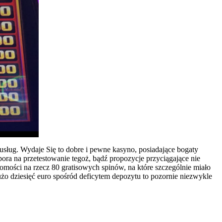
usług. Wydaje Się to dobre i pewne kasyno, posiadające bogaty
ra na przetestowanie tegoż, bądź propozycje przyciągające nie
mości na rzecz 80 gratisowych spinów, na które szczególnie miało
żo dziesięć euro spośród deficytem depozytu to pozornie niezwykle