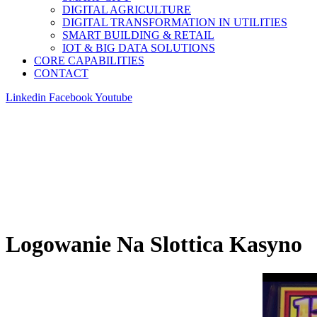
DIGITAL AGRICULTURE
DIGITAL TRANSFORMATION IN UTILITIES
SMART BUILDING & RETAIL
IOT & BIG DATA SOLUTIONS
CORE CAPABILITIES
CONTACT
Linkedin
Facebook
Youtube
Logowanie Na Slottica Kasyno