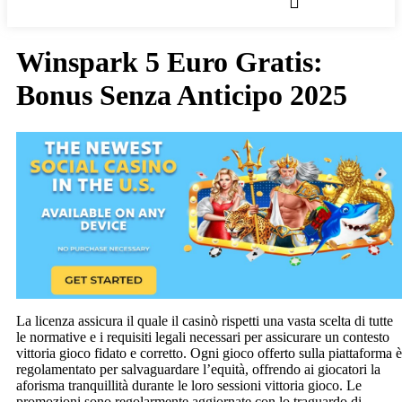
Winspark 5 Euro Gratis:
Bonus Senza Anticipo 2025
La licenza assicura il quale il casinò rispetti una vasta scelta di tutte
le normative e i requisiti legali necessari per assicurare un contesto
vittoria gioco fidato e corretto. Ogni gioco offerto sulla piattaforma è
regolamentato per salvaguardare l’equità, offrendo ai giocatori la
aforisma tranquillità durante le loro sessioni vittoria gioco. Le
promozioni sono regolarmente aggiornate con lo traguardo di