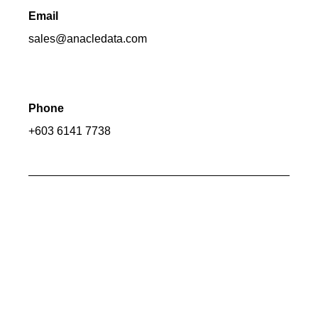
Email
sales@anacledata.com
Phone
+603 6141 7738