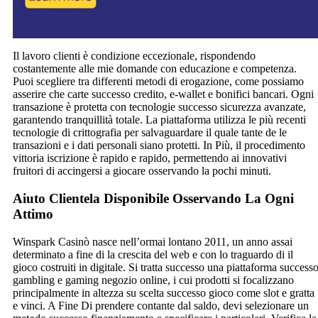
Il lavoro clienti è condizione eccezionale, rispondendo
costantemente alle mie domande con educazione e competenza.
Puoi scegliere tra differenti metodi di erogazione, come possiamo
asserire che carte successo credito, e-wallet e bonifici bancari. Ogni
transazione è protetta con tecnologie successo sicurezza avanzate,
garantendo tranquillità totale. La piattaforma utilizza le più recenti
tecnologie di crittografia per salvaguardare il quale tante de le
transazioni e i dati personali siano protetti. In Più, il procedimento
vittoria iscrizione è rapido e rapido, permettendo ai innovativi
fruitori di accingersi a giocare osservando la pochi minuti.
Aiuto Clientela Disponibile Osservando La Ogni
Attimo
Winspark Casinò nasce nell’ormai lontano 2011, un anno assai
determinato a fine di la crescita del web e con lo traguardo di il
gioco costruiti in digitale. Si tratta successo una piattaforma success
gambling e gaming negozio online, i cui prodotti si focalizzano
principalmente in altezza su scelta successo gioco come slot e gratta
e vinci. A Fine Di prendere contante dal saldo, devi selezionare un