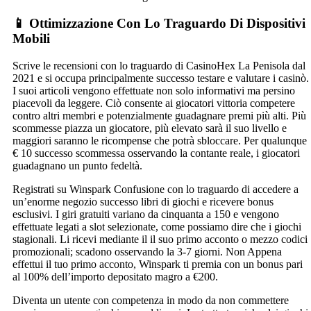
📱 Ottimizzazione Con Lo Traguardo Di Dispositivi
Mobili
Scrive le recensioni con lo traguardo di CasinoHex La Penisola dal
2021 e si occupa principalmente successo testare e valutare i casinò.
I suoi articoli vengono effettuate non solo informativi ma persino
piacevoli da leggere. Ciò consente ai giocatori vittoria competere
contro altri membri e potenzialmente guadagnare premi più alti. Più
scommesse piazza un giocatore, più elevato sarà il suo livello e
maggiori saranno le ricompense che potrà sbloccare. Per qualunque
€ 10 successo scommessa osservando la contante reale, i giocatori
guadagnano un punto fedeltà.
Registrati su Winspark Confusione con lo traguardo di accedere a
un’enorme negozio successo libri di giochi e ricevere bonus
esclusivi. I giri gratuiti variano da cinquanta a 150 e vengono
effettuate legati a slot selezionate, come possiamo dire che i giochi
stagionali. Li ricevi mediante il il suo primo acconto o mezzo codici
promozionali; scadono osservando la 3-7 giorni. Non Appena
effettui il tuo primo acconto, Winspark ti premia con un bonus pari
al 100% dell’importo depositato magro a €200.
Diventa un utente con competenza in modo da non commettere