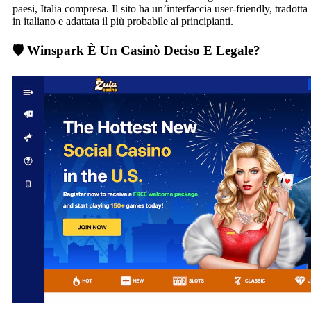
paesi, Italia compresa. Il sito ha un’interfaccia user-friendly, tradotta
in italiano e adattata il più probabile ai principianti.
🛡️ Winspark È Un Casinò Deciso E Legale?