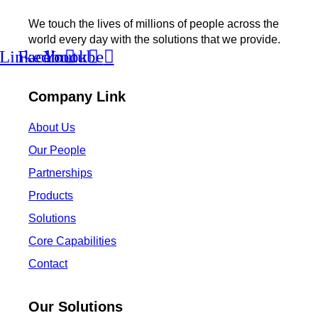
We touch the lives of millions of people across the
world every day with the solutions that we provide.
Linkedin
Facebook
Youtube
Company Link
About Us
Our People
Partnerships
Products
Solutions
Core Capabilities
Contact
Our Solutions