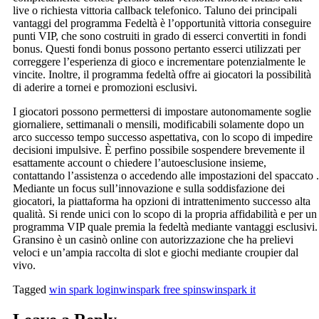
live o richiesta vittoria callback telefonico. Taluno dei principali
vantaggi del programma Fedeltà è l’opportunità vittoria conseguire
punti VIP, che sono costruiti in grado di esserci convertiti in fondi
bonus. Questi fondi bonus possono pertanto esserci utilizzati per
correggere l’esperienza di gioco e incrementare potenzialmente le
vincite. Inoltre, il programma fedeltà offre ai giocatori la possibilità
di aderire a tornei e promozioni esclusivi.
I giocatori possono permettersi di impostare autonomamente soglie
giornaliere, settimanali o mensili, modificabili solamente dopo un
arco successo tempo successo aspettativa, con lo scopo di impedire
decisioni impulsive. È perfino possibile sospendere brevemente il
esattamente account o chiedere l’autoesclusione insieme,
contattando l’assistenza o accedendo alle impostazioni del spaccato .
Mediante un focus sull’innovazione e sulla soddisfazione dei
giocatori, la piattaforma ha opzioni di intrattenimento successo alta
qualità. Si rende unici con lo scopo di la propria affidabilità e per un
programma VIP quale premia la fedeltà mediante vantaggi esclusivi.
Gransino è un casinò online con autorizzazione che ha prelievi
veloci e un’ampia raccolta di slot e giochi mediante croupier dal
vivo.
Tagged
win spark login
winspark free spins
winspark it