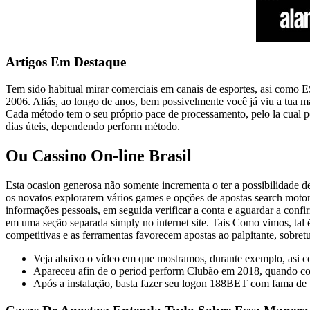
Artigos Em Destaque
Tem sido habitual mirar comerciais em canais de esportes, asi como 
2006. Aliás, ao longo de anos, bem possivelmente você já viu a tua
Cada método tem o seu próprio pace de processamento, pelo la cual p
dias úteis, dependendo perform método.
Ou Cassino On-line Brasil
Esta ocasion generosa não somente incrementa o ter a possibilidade 
os novatos explorarem vários games e opções de apostas search motor o
informações pessoais, em seguida verificar a conta e aguardar a conf
em uma seção separada simply no internet site. Tais Como vimos, tal é 
competitivas e as ferramentas favorecem apostas ao palpitante, sobretu
Veja abaixo o vídeo em que mostramos, durante exemplo, asi co
Apareceu afin de o period perform Clubão em 2018, quando come
Após a instalação, basta fazer seu logon 188BET com fama de 