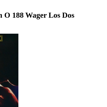
m O 188 Wager Los Dos