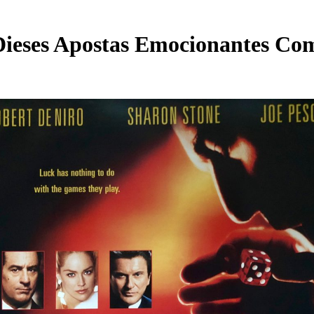
Dieses Apostas Emocionantes Co