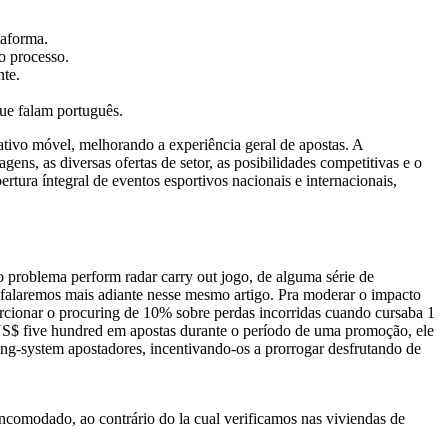
taforma.
o processo.
te.
que falam português.
cativo móvel, melhorando a experiência geral de apostas. A
s, as diversas ofertas de setor, as posibilidades competitivas e o
ura íntegral de eventos esportivos nacionais e internacionais,
o problema perform radar carry out jogo, de alguma série de
ue falaremos mais adiante nesse mesmo artigo. Pra moderar o impacto
porcionar o procuring de 10% sobre perdas incorridas cuando cursaba 1
US$ five hundred em apostas durante o período de uma promoção, ele
ing-system apostadores, incentivando-os a prorrogar desfrutando de
incomodado, ao contrário do la cual verificamos nas viviendas de