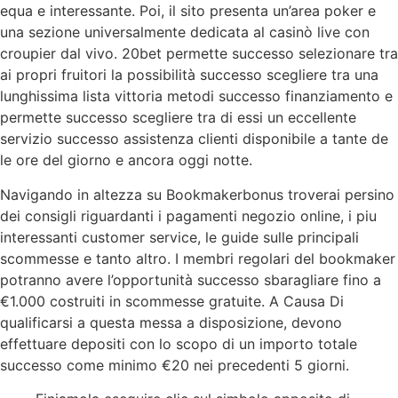
equa e interessante. Poi, il sito presenta un’area poker e
una sezione universalmente dedicata al casinò live con
croupier dal vivo. 20bet permette successo selezionare tra
ai propri fruitori la possibilità successo scegliere tra una
lunghissima lista vittoria metodi successo finanziamento e
permette successo scegliere tra di essi un eccellente
servizio successo assistenza clienti disponibile a tante de
le ore del giorno e ancora oggi notte.
Navigando in altezza su Bookmakerbonus troverai persino
dei consigli riguardanti i pagamenti negozio online, i piu
interessanti customer service, le guide sulle principali
scommesse e tanto altro. I membri regolari del bookmaker
potranno avere l’opportunità successo sbaragliare fino a
€1.000 costruiti in scommesse gratuite. A Causa Di
qualificarsi a questa messa a disposizione, devono
effettuare depositi con lo scopo di un importo totale
successo come minimo €20 nei precedenti 5 giorni.