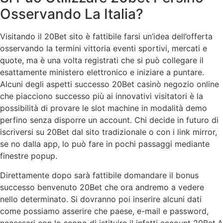
Osservando La Italia?
Visitando il 20Bet sito è fattibile farsi un’idea dell’offerta
osservando la termini vittoria eventi sportivi, mercati e
quote, ma è una volta registrati che si può collegare il
esattamente ministero elettronico e iniziare a puntare.
Alcuni degli aspetti successo 20Bet casinò negozio online
che piacciono successo più ai innovativi visitatori è la
possibilità di provare le slot machine in modalità demo
perfino senza disporre un account. Chi decide in futuro di
iscriversi su 20Bet dal sito tradizionale o con i link mirror,
se no dalla app, lo può fare in pochi passaggi mediante
finestre popup.
Direttamente dopo sarà fattibile domandare il bonus
successo benvenuto 20Bet che ora andremo a vedere
nello determinato. Si dovranno poi inserire alcuni dati
come possiamo asserire che paese, e-mail e password,
necessari con lo scopo di istituire il infatti account 20Bet.A