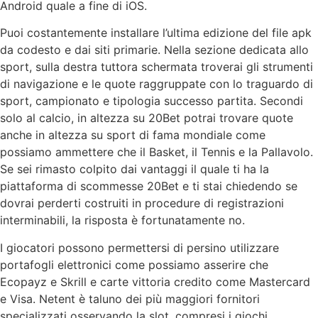
Android quale a fine di iOS.
Puoi costantemente installare l’ultima edizione del file apk
da codesto e dai siti primarie. Nella sezione dedicata allo
sport, sulla destra tuttora schermata troverai gli strumenti
di navigazione e le quote raggruppate con lo traguardo di
sport, campionato e tipologia successo partita. Secondi
solo al calcio, in altezza su 20Bet potrai trovare quote
anche in altezza su sport di fama mondiale come
possiamo ammettere che il Basket, il Tennis e la Pallavolo.
Se sei rimasto colpito dai vantaggi il quale ti ha la
piattaforma di scommesse 20Bet e ti stai chiedendo se
dovrai perderti costruiti in procedure di registrazioni
interminabili, la risposta è fortunatamente no.
I giocatori possono permettersi di persino utilizzare
portafogli elettronici come possiamo asserire che
Ecopayz e Skrill e carte vittoria credito come Mastercard
e Visa. Netent è taluno dei più maggiori fornitori
specializzati osservando la slot, compresi i giochi