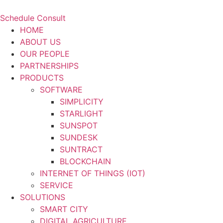
Schedule Consult
HOME
ABOUT US
OUR PEOPLE
PARTNERSHIPS
PRODUCTS
SOFTWARE
SIMPLICITY
STARLIGHT
SUNSPOT
SUNDESK
SUNTRACT
BLOCKCHAIN
INTERNET OF THINGS (IOT)
SERVICE
SOLUTIONS
SMART CITY
DIGITAL AGRICULTURE