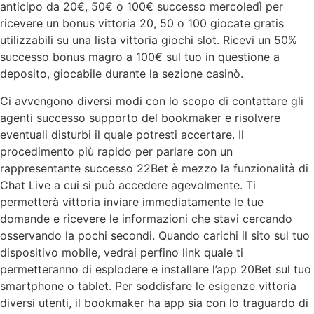
anticipo da 20€, 50€ o 100€ successo mercoledì per
ricevere un bonus vittoria 20, 50 o 100 giocate gratis
utilizzabili su una lista vittoria giochi slot. Ricevi un 50%
successo bonus magro a 100€ sul tuo in questione a
deposito, giocabile durante la sezione casinò.
Ci avvengono diversi modi con lo scopo di contattare gli
agenti successo supporto del bookmaker e risolvere
eventuali disturbi il quale potresti accertare. Il
procedimento più rapido per parlare con un
rappresentante successo 22Bet è mezzo la funzionalità di
Chat Live a cui si può accedere agevolmente. Ti
permetterà vittoria inviare immediatamente le tue
domande e ricevere le informazioni che stavi cercando
osservando la pochi secondi. Quando carichi il sito sul tuo
dispositivo mobile, vedrai perfino link quale ti
permetteranno di esplodere e installare l’app 20Bet sul tuo
smartphone o tablet. Per soddisfare le esigenze vittoria
diversi utenti, il bookmaker ha app sia con lo traguardo di