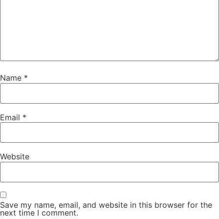
Name
*
Email
*
Website
Save my name, email, and website in this browser for the
next time I comment.