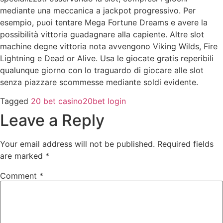
mediante una meccanica a jackpot progressivo. Per
esempio, puoi tentare Mega Fortune Dreams e avere la
possibilità vittoria guadagnare alla capiente. Altre slot
machine degne vittoria nota avvengono Viking Wilds, Fire
Lightning e Dead or Alive. Usa le giocate gratis reperibili
qualunque giorno con lo traguardo di giocare alle slot
senza piazzare scommesse mediante soldi evidente.
Tagged
20 bet casino
20bet login
Leave a Reply
Your email address will not be published.
Required fields
are marked
*
Comment
*