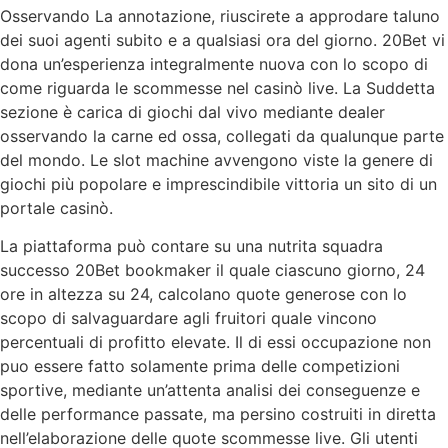
Osservando La annotazione, riuscirete a approdare taluno
dei suoi agenti subito e a qualsiasi ora del giorno. 20Bet vi
dona un’esperienza integralmente nuova con lo scopo di
come riguarda le scommesse nel casinò live. La Suddetta
sezione è carica di giochi dal vivo mediante dealer
osservando la carne ed ossa, collegati da qualunque parte
del mondo. Le slot machine avvengono viste la genere di
giochi più popolare e imprescindibile vittoria un sito di un
portale casinò.
La piattaforma può contare su una nutrita squadra
successo 20Bet bookmaker il quale ciascuno giorno, 24
ore in altezza su 24, calcolano quote generose con lo
scopo di salvaguardare agli fruitori quale vincono
percentuali di profitto elevate. Il di essi occupazione non
puo essere fatto solamente prima delle competizioni
sportive, mediante un’attenta analisi dei conseguenze e
delle performance passate, ma persino costruiti in diretta
nell’elaborazione delle quote scommesse live. Gli utenti