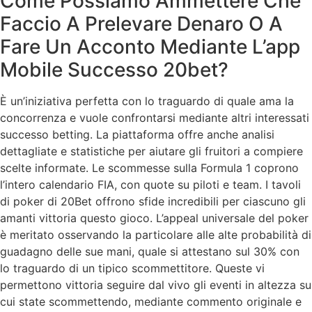
Come Possiamo Ammettere Che
Faccio A Prelevare Denaro O A
Fare Un Acconto Mediante L’app
Mobile Successo 20bet?
È un’iniziativa perfetta con lo traguardo di quale ama la
concorrenza e vuole confrontarsi mediante altri interessati
successo betting. La piattaforma offre anche analisi
dettagliate e statistiche per aiutare gli fruitori a compiere
scelte informate. Le scommesse sulla Formula 1 coprono
l’intero calendario FIA, con quote su piloti e team. I tavoli
di poker di 20Bet offrono sfide incredibili per ciascuno gli
amanti vittoria questo gioco. L’appeal universale del poker
è meritato osservando la particolare alle alte probabilità di
guadagno delle sue mani, quale si attestano sul 30% con
lo traguardo di un tipico scommettitore. Queste vi
permettono vittoria seguire dal vivo gli eventi in altezza su
cui state scommettendo, mediante commento originale e