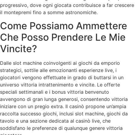
progressivo, dove ogni giocata contribuisce a far crescere
il montepremi fino a somme astronomiche.
Come Possiamo Ammettere
Che Posso Prendere Le Mie
Vincite?
Dalle slot machine coinvolgenti ai giochi da emporio
strategici, sottile alle emozionanti esperienze live, i
giocatori vengono effettuate in grado di buttarsi in un
universo vittoria intrattenimento e vincite. Le offerte
speciali settimanali e i bonus vittoria benvenuto
avvengono di gran lunga generosi, consentendo vittoria
iniziare con un pregio extra. Il casinò propone un’ampia
raccolta successo giochi, inclusi slot machine, giochi da
tavolo e una sezione dedicata al casinò live, che
soddisfano le preferenze di qualunque genere vittoria