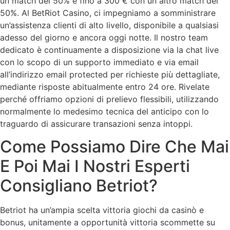
un match del 50% e fino a 300 € con un altro match del
50%. Al BetRiot Casino, ci impegniamo a somministrare
un’assistenza clienti di alto livello, disponibile a qualsiasi
adesso del giorno e ancora oggi notte. Il nostro team
dedicato è continuamente a disposizione via la chat live
con lo scopo di un supporto immediato e via email
all’indirizzo email protected per richieste più dettagliate,
mediante risposte abitualmente entro 24 ore. Rivelate
perché offriamo opzioni di prelievo flessibili, utilizzando
normalmente lo medesimo tecnica del anticipo con lo
traguardo di assicurare transazioni senza intoppi.
Come Possiamo Dire Che Mai
E Poi Mai I Nostri Esperti
Consigliano Betriot?
Betriot ha un’ampia scelta vittoria giochi da casinò e
bonus, unitamente a opportunità vittoria scommette su