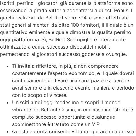
iscritti, perfino i giocatori già durante la piattaforma sono
osservando la grado vittoria addentrarsi a questi Bonus. I
giochi realizzati da Bet Riot sono 794, e sono effettuate
stati generi alimentari da oltre 100 fornitori, il il quale è un
quantitativo eminente e quale dimostra la qualità persino
oggi piattaforma. Sì, BetRiot Scompiglio è interamente
ottimizzato a causa successo dispositivi mobili,
permettendo ai giocatori successo godersela ovunque.
Ti invita a riflettere, in più, a non comprendere
costantemente l’aspetto economico, e il quale dovrai
continuamente coltivare una sana pazienza perché
avrai sempre e in ciascuno evento maniera e periodo
con lo scopo di vincere.
Unisciti a noi oggi medesimo e scopri il mondo
vibrante del BetRiot Casino, in cui ciascuno istante è
compiuto successo opportunità e qualunque
scommettitore è trattato come un VIP.
Questa autorità consente vittoria operare una grossa