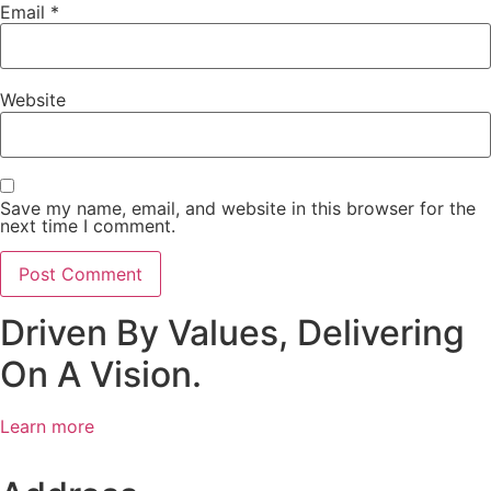
Email
*
Website
Save my name, email, and website in this browser for the
next time I comment.
Driven By Values, Delivering
On A Vision.
Learn more