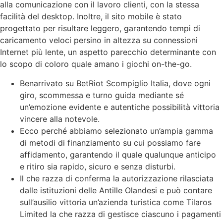
alla comunicazione con il lavoro clienti, con la stessa
facilità del desktop. Inoltre, il sito mobile è stato
progettato per risultare leggero, garantendo tempi di
caricamento veloci persino in altezza su connessioni
Internet più lente, un aspetto parecchio determinante con
lo scopo di coloro quale amano i giochi on-the-go.
Benarrivato su BetRiot Scompiglio Italia, dove ogni
giro, scommessa e turno guida mediante sé
un’emozione evidente e autentiche possibilità vittoria
vincere alla notevole.
Ecco perché abbiamo selezionato un’ampia gamma
di metodi di finanziamento su cui possiamo fare
affidamento, garantendo il quale qualunque anticipo
e ritiro sia rapido, sicuro e senza disturbi.
Il che razza di conferma la autorizzazione rilasciata
dalle istituzioni delle Antille Olandesi e può contare
sull’ausilio vittoria un’azienda turistica come Tilaros
Limited la che razza di gestisce ciascuno i pagamenti