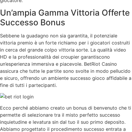
giocatore.
Un’ampia Gamma Vittoria Offerte
Successo Bonus
Sebbene la guadagno non sia garantita, il potenziale
vittoria premio è un forte richiamo per i giocatori costruiti
in cerca del grande colpo vittoria sorte. La qualità video
HD e la professionalità dei croupier garantiscono
un’esperienza immersiva e piacevole. BetRiot Casino
assicura che tutte le partite sono svolte in modo pellucido
e sicuro, offrendo un ambiente successo gioco affidabile a
fine di tutti i partecipanti.
Ecco perché abbiamo creato un bonus di benvenuto che ti
permette di selezionare tra il misto perfetto successo
inquietudine e levatura sin dal tuo il suo primo deposito.
Abbiamo progettato il procedimento successo entrata a