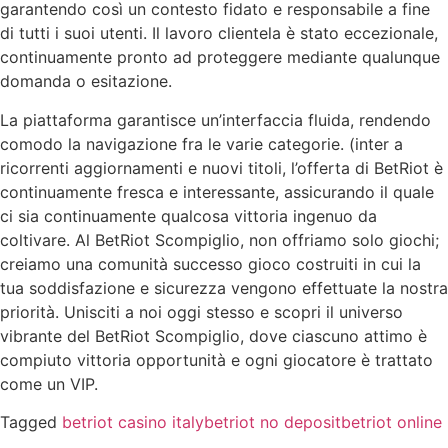
garantendo così un contesto fidato e responsabile a fine
di tutti i suoi utenti. Il lavoro clientela è stato eccezionale,
continuamente pronto ad proteggere mediante qualunque
domanda o esitazione.
La piattaforma garantisce un’interfaccia fluida, rendendo
comodo la navigazione fra le varie categorie. (inter a
ricorrenti aggiornamenti e nuovi titoli, l’offerta di BetRiot è
continuamente fresca e interessante, assicurando il quale
ci sia continuamente qualcosa vittoria ingenuo da
coltivare. Al BetRiot Scompiglio, non offriamo solo giochi;
creiamo una comunità successo gioco costruiti in cui la
tua soddisfazione e sicurezza vengono effettuate la nostra
priorità. Unisciti a noi oggi stesso e scopri il universo
vibrante del BetRiot Scompiglio, dove ciascuno attimo è
compiuto vittoria opportunità e ogni giocatore è trattato
come un VIP.
Tagged
betriot casino italy
betriot no deposit
betriot online