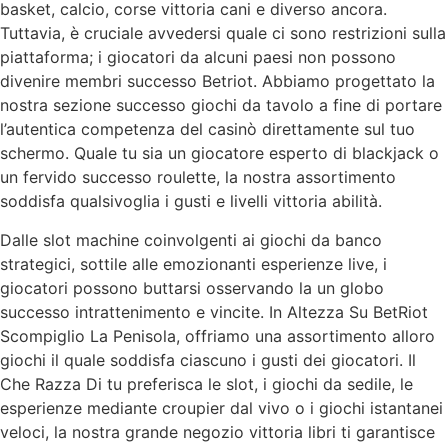
basket, calcio, corse vittoria cani e diverso ancora.
Tuttavia, è cruciale avvedersi quale ci sono restrizioni sulla
piattaforma; i giocatori da alcuni paesi non possono
divenire membri successo Betriot. Abbiamo progettato la
nostra sezione successo giochi da tavolo a fine di portare
l’autentica competenza del casinò direttamente sul tuo
schermo. Quale tu sia un giocatore esperto di blackjack o
un fervido successo roulette, la nostra assortimento
soddisfa qualsivoglia i gusti e livelli vittoria abilità.
Dalle slot machine coinvolgenti ai giochi da banco
strategici, sottile alle emozionanti esperienze live, i
giocatori possono buttarsi osservando la un globo
successo intrattenimento e vincite. In Altezza Su BetRiot
Scompiglio La Penisola, offriamo una assortimento alloro
giochi il quale soddisfa ciascuno i gusti dei giocatori. Il
Che Razza Di tu preferisca le slot, i giochi da sedile, le
esperienze mediante croupier dal vivo o i giochi istantanei
veloci, la nostra grande negozio vittoria libri ti garantisce