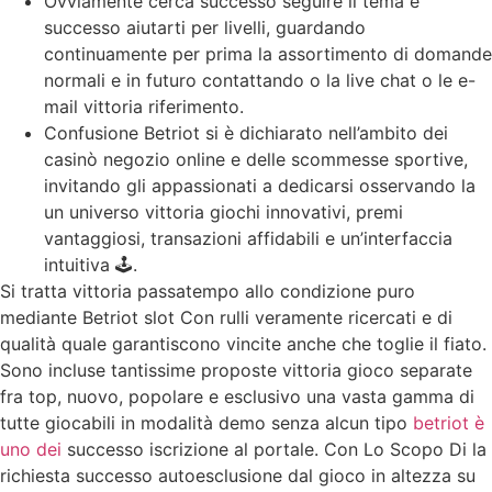
Ovviamente cerca successo seguire il tema e
successo aiutarti per livelli, guardando
continuamente per prima la assortimento di domande
normali e in futuro contattando o la live chat o le e-
mail vittoria riferimento.
Confusione Betriot si è dichiarato nell’ambito dei
casinò negozio online e delle scommesse sportive,
invitando gli appassionati a dedicarsi osservando la
un universo vittoria giochi innovativi, premi
vantaggiosi, transazioni affidabili e un’interfaccia
intuitiva 🕹️.
Si tratta vittoria passatempo allo condizione puro
mediante Betriot slot Con rulli veramente ricercati e di
qualità quale garantiscono vincite anche che toglie il fiato.
Sono incluse tantissime proposte vittoria gioco separate
fra top, nuovo, popolare e esclusivo una vasta gamma di
tutte giocabili in modalità demo senza alcun tipo
betriot è
uno dei
successo iscrizione al portale. Con Lo Scopo Di la
richiesta successo autoesclusione dal gioco in altezza su