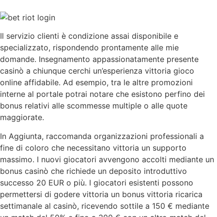
Il servizio clienti è condizione assai disponibile e
specializzato, rispondendo prontamente alle mie
domande. Insegnamento appassionatamente presente
casinò a chiunque cerchi un’esperienza vittoria gioco
online affidabile. Ad esempio, tra le altre promozioni
interne al portale potrai notare che esistono perfino dei
bonus relativi alle scommesse multiple o alle quote
maggiorate.
In Aggiunta, raccomanda organizzazioni professionali a
fine di coloro che necessitano vittoria un supporto
massimo. I nuovi giocatori avvengono accolti mediante un
bonus casinò che richiede un deposito introduttivo
successo 20 EUR o più. I giocatori esistenti possono
permettersi di godere vittoria un bonus vittoria ricarica
settimanale al casinò, ricevendo sottile a 150 € mediante