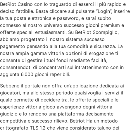
BetRiot Casino con lo traguardo di esserci il più rapido e
deciso fattibile. Basta cliccare sul pulsante “Login”, inserire
la tua posta elettronica e password, e sarai subito
connesso al nostro universo successo giochi premium e
offerte speciali entusiasmanti. Su BetRiot Scompiglio,
abbiamo progettato il nostro sistema successo
pagamento pensando alla tua comodità e sicurezza. La
nostra ampia gamma vittoria opzioni di erogazione ti
consente di gestire i tuoi fondi mediante facilità,
consentendoti di concentrarti sul intrattenimento con in
aggiunta 6.000 giochi reperibili.
Sebbene il portale non offra un’applicazione dedicata ai
giocatori, ma allo stesso periodo qualsivoglia i servizi il
quale permette di decidere tra, le offerte speciali e le
esperienze vittoria gioco avvengono degni vittoria
giudizio e lo rendono una piattaforma decisamente
competitiva e successo rilievo. Betriot Ha un metodo
crittografato TLS 1.2 che viene considerato taluno dei