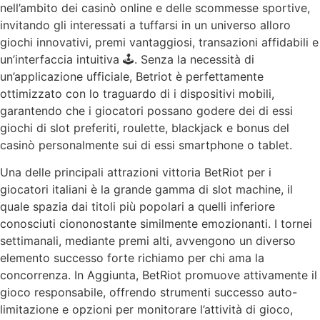
nell’ambito dei casinò online e delle scommesse sportive,
invitando gli interessati a tuffarsi in un universo alloro
giochi innovativi, premi vantaggiosi, transazioni affidabili e
un’interfaccia intuitiva 🕹️. Senza la necessità di
un’applicazione ufficiale, Betriot è perfettamente
ottimizzato con lo traguardo di i dispositivi mobili,
garantendo che i giocatori possano godere dei di essi
giochi di slot preferiti, roulette, blackjack e bonus del
casinò personalmente sui di essi smartphone o tablet.
Una delle principali attrazioni vittoria BetRiot per i
giocatori italiani è la grande gamma di slot machine, il
quale spazia dai titoli più popolari a quelli inferiore
conosciuti ciononostante similmente emozionanti. I tornei
settimanali, mediante premi alti, avvengono un diverso
elemento successo forte richiamo per chi ama la
concorrenza. In Aggiunta, BetRiot promuove attivamente il
gioco responsabile, offrendo strumenti successo auto-
limitazione e opzioni per monitorare l’attività di gioco,