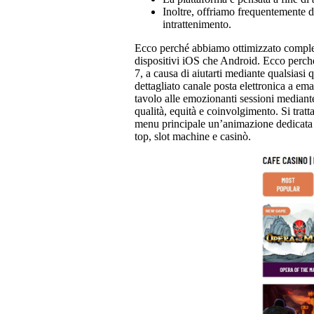
Inoltre, offriamo frequentemente d
intrattenimento.
Ecco perché abbiamo ottimizzato completa
dispositivi iOS che Android. Ecco perché 
7, a causa di aiutarti mediante qualsiasi
dettagliato canale posta elettronica a ema
tavolo alle emozionanti sessioni mediante
qualità, equità e coinvolgimento. Si tratt
menu principale un’animazione dedicata ai
top, slot machine e casinò.