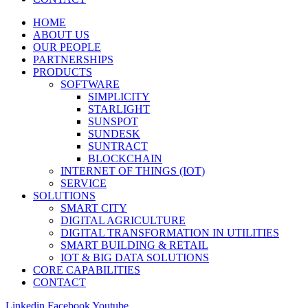
HOME
ABOUT US
OUR PEOPLE
PARTNERSHIPS
PRODUCTS
SOFTWARE
SIMPLICITY
STARLIGHT
SUNSPOT
SUNDESK
SUNTRACT
BLOCKCHAIN
INTERNET OF THINGS (IOT)
SERVICE
SOLUTIONS
SMART CITY
DIGITAL AGRICULTURE
DIGITAL TRANSFORMATION IN UTILITIES
SMART BUILDING & RETAIL
IOT & BIG DATA SOLUTIONS
CORE CAPABILITIES
CONTACT
Linkedin
Facebook
Youtube