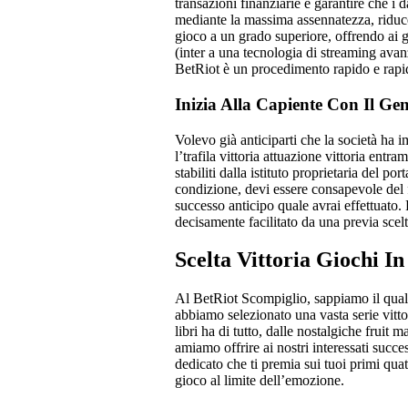
transazioni finanziarie e garantire che i
mediante la massima assennatezza, riducen
gioco a un grado superiore, offrendo ai gi
(inter a una tecnologia di streaming avan
BetRiot è un procedimento rapido e rapi
Inizia Alla Capiente Con Il Ge
Volevo già anticiparti che la società ha 
l’trafila vittoria attuazione vittoria ent
stabiliti dalla istituto proprietaria del p
condizione, devi essere consapevole del fa
successo anticipo quale avrai effettuato. 
decisamente facilitato da una previa scelt
Scelta Vittoria Giochi I
Al BetRiot Scompiglio, sappiamo il quale
abbiamo selezionato una vasta serie vitt
libri ha di tutto, dalle nostalgiche frui
amiamo offrire ai nostri interessati suc
dedicato che ti premia sui tuoi primi qu
gioco al limite dell’emozione.