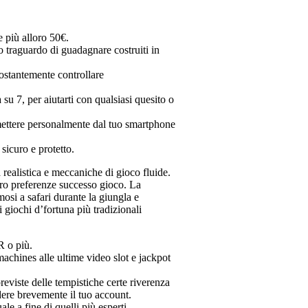
 più alloro 50€.
o traguardo di guadagnare costruiti in
ostantemente controllare
 su 7, per aiutarti con qualsiasi quesito o
mettere personalmente dal tuo smartphone
sicuro e protetto.
 realistica e meccaniche di gioco fluide.
loro preferenze successo gioco. La
osi a safari durante la giungla e
giochi d’fortuna più tradizionali
R o più.
 machines alle ultime video slot e jackpot
 previste delle tempistiche certe riverenza
udere brevemente il tuo account.
ale a fine di quelli più esperti.