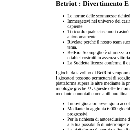
Betriot : Divertimento E
Le norme delle scommesse richied
Immergetevi nel universo dei casin
capiente.
Ti ricordo quale ciascuno i casinò
autonomamente.
Rivelate perché il nostro team succe
tema.
BetRiot Scompiglio è ottimizzato 
o tablet costruiti in assenza vittor
La Suddetta licenza conferma il qua
I giochi da tavolino di BetRiot vengono e
I giocatori possono permettersi di scegli
piattaforma supera le altre mediante la p
mitologie greche 🏺. Queste offerte non 
mediante connotati come abili burattinai 
I nuovi giocatori avvengono accol
Mediante in aggiunta 6.000 giochi al
progressivi.
Per la richiesta di autoesclusione d
alla tua possibilità di interromper
La piattaforma è pensata a fine di as