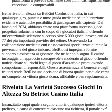
piattaforma li prevede solamente costruiti in casi squisitamente
eccezionali e comprovabili.
Benarrivato in altezza su BetRiot Confusione Italia, in cui
qualunque giro, puntata e turno guida mediante sé un’alterazione
evidente e autentiche possibilità di guadagnare alla capiente. Dal
lancio nel 2024, abbiamo creato una piattaforma successo gioco
progettata solamente con lo scopo di i giocatori italiani, offrendo
un’eccezionale selezione successo oltre 6.000 giochi provenienti da
77 dei piu importanti provider del settore. Osservando La
collaborazione mediante enti e associazioni specializzate durante la
prevenzione del gioco insicuro, BetRiot si impegna a fornire
supporto e assistenza ai giocatori che ne hanno bisogno. Il casinò
incoraggia un approccio consapevole e moderato al gioco, offrendo
notizie chiare sui rischi legati al gioco d’azzardo e promuovendo
comportamenti responsabili. Questa assennatezza al benessere degli
fruitori rende BetRiot una decisione di buona qualita per quale cerca
un’competenza vittoria gioco sicura, affidabile e ben regolamentata.
Rivelato La Varietà Successo Giochi In
Altezza Su Betriot Casino Italia
Innanzitutto sappi quale a seguito vittoria qualunque ipotesi vittoria
prelievo, a causa di concretare ciascuno tua richiesta, il portale avrà