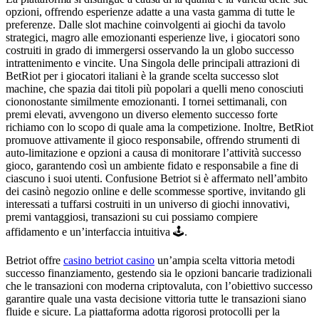
opzioni, offrendo esperienze adatte a una vasta gamma di tutte le
preferenze. Dalle slot machine coinvolgenti ai giochi da tavolo
strategici, magro alle emozionanti esperienze live, i giocatori sono
costruiti in grado di immergersi osservando la un globo successo
intrattenimento e vincite. Una Singola delle principali attrazioni di
BetRiot per i giocatori italiani è la grande scelta successo slot
machine, che spazia dai titoli più popolari a quelli meno conosciuti
ciononostante similmente emozionanti. I tornei settimanali, con
premi elevati, avvengono un diverso elemento successo forte
richiamo con lo scopo di quale ama la competizione. Inoltre, BetRiot
promuove attivamente il gioco responsabile, offrendo strumenti di
auto-limitazione e opzioni a causa di monitorare l’attività successo
gioco, garantendo così un ambiente fidato e responsabile a fine di
ciascuno i suoi utenti. Confusione Betriot si è affermato nell’ambito
dei casinò negozio online e delle scommesse sportive, invitando gli
interessati a tuffarsi costruiti in un universo di giochi innovativi,
premi vantaggiosi, transazioni su cui possiamo compiere
affidamento e un’interfaccia intuitiva 🕹️.
Betriot offre
casino betriot casino
un’ampia scelta vittoria metodi
successo finanziamento, gestendo sia le opzioni bancarie tradizionali
che le transazioni con moderna criptovaluta, con l’obiettivo successo
garantire quale una vasta decisione vittoria tutte le transazioni siano
fluide e sicure. La piattaforma adotta rigorosi protocolli per la