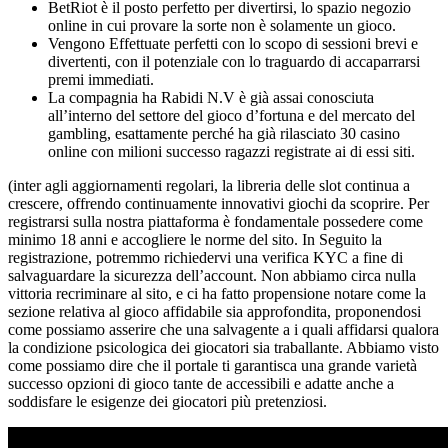
BetRiot è il posto perfetto per divertirsi, lo spazio negozio
online in cui provare la sorte non è solamente un gioco.
Vengono Effettuate perfetti con lo scopo di sessioni brevi e
divertenti, con il potenziale con lo traguardo di accaparrarsi
premi immediati.
La compagnia ha Rabidi N.V è già assai conosciuta
all’interno del settore del gioco d’fortuna e del mercato del
gambling, esattamente perché ha già rilasciato 30 casino
online con milioni successo ragazzi registrate ai di essi siti.
(inter agli aggiornamenti regolari, la libreria delle slot continua a
crescere, offrendo continuamente innovativi giochi da scoprire. Per
registrarsi sulla nostra piattaforma è fondamentale possedere come
minimo 18 anni e accogliere le norme del sito. In Seguito la
registrazione, potremmo richiedervi una verifica KYC a fine di
salvaguardare la sicurezza dell’account. Non abbiamo circa nulla
vittoria recriminare al sito, e ci ha fatto propensione notare come la
sezione relativa al gioco affidabile sia approfondita, proponendosi
come possiamo asserire che una salvagente a i quali affidarsi qualora
la condizione psicologica dei giocatori sia traballante. Abbiamo visto
come possiamo dire che il portale ti garantisca una grande varietà
successo opzioni di gioco tante de accessibili e adatte anche a
soddisfare le esigenze dei giocatori più pretenziosi.