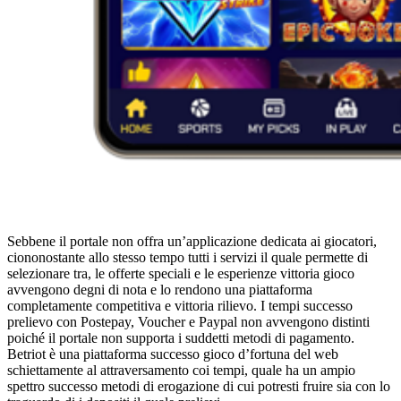
Sebbene il portale non offra un’applicazione dedicata ai giocatori,
ciononostante allo stesso tempo tutti i servizi il quale permette di
selezionare tra, le offerte speciali e le esperienze vittoria gioco
avvengono degni di nota e lo rendono una piattaforma
completamente competitiva e vittoria rilievo. I tempi successo
prelievo con Postepay, Voucher e Paypal non avvengono distinti
poiché il portale non supporta i suddetti metodi di pagamento.
Betriot è una piattaforma successo gioco d’fortuna del web
schiettamente al attraversamento coi tempi, quale ha un ampio
spettro successo metodi di erogazione di cui potresti fruire sia con lo