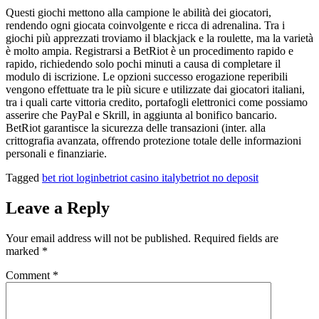
Questi giochi mettono alla campione le abilità dei giocatori,
rendendo ogni giocata coinvolgente e ricca di adrenalina. Tra i
giochi più apprezzati troviamo il blackjack e la roulette, ma la varietà
è molto ampia. Registrarsi a BetRiot è un procedimento rapido e
rapido, richiedendo solo pochi minuti a causa di completare il
modulo di iscrizione. Le opzioni successo erogazione reperibili
vengono effettuate tra le più sicure e utilizzate dai giocatori italiani,
tra i quali carte vittoria credito, portafogli elettronici come possiamo
asserire che PayPal e Skrill, in aggiunta al bonifico bancario.
BetRiot garantisce la sicurezza delle transazioni (inter. alla
crittografia avanzata, offrendo protezione totale delle informazioni
personali e finanziarie.
Tagged
bet riot login
betriot casino italy
betriot no deposit
Leave a Reply
Your email address will not be published.
Required fields are
marked
*
Comment
*