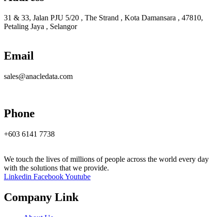
31 & 33, Jalan PJU 5/20 , The Strand , Kota Damansara , 47810,
Petaling Jaya , Selangor
Email
sales@anacledata.com
Phone
+603 6141 7738
We touch the lives of millions of people across the world every day
with the solutions that we provide.
Linkedin
Facebook
Youtube
Company Link