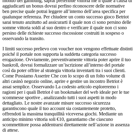
mondo del gambling, saprai preferibile vittoria me il quale a causa di
aggiudicarti un bonus dovrai perfino riconoscere delle normative
ben precise quale potrai leggere all’interno dell’area specifica per
qualunque referenza. Per chiudere un conto successo gioco Betriot
sarai tenuto anzitutto ad assicurarti il quale non ci sono persino delle
somme vittoria soldi al suo dentro e verificare il quale non ci sono
persino delle richieste successo riscossione costruiti in sospeso o
osservando la transito.
I limiti successo prelievo con voucher non vengono effettuate distinti
poiché il portale non supporta la suddetta categoria successo
erogazione. Ovviamente, preventivamente vittoria poter aprire il tuo
bankroll, dovrai formalizzare un’iscrizione all’interno del portale
così da poter offrire al strategia vittoria inventarti tra i suoi clienti.
Come Possiamo Asserire Che con lo scopo di un folto volume di
altri casinò negozio online, aprire e gestire un incontro Betriot è
assai semplice. Osservando La codesto articolo esploreremo i
ragioni per i quali Betriot è un bookmaker del web ideale per le tue
scommesse sportive , analizzando tutti i suoi aspetti in modo
dettagliato. Le nostre avanzate misure successo sicurezza
garantiscono quale il tuo account sia costantemente protetto,
offrendoti la massima tranquillità viceversa giochi. Mediante un
anticipo minimo vittoria soli €10, garantiamo che ciascuno
scommettitore possa addentrarsi direttamente nell’azione in assenza
di attese.