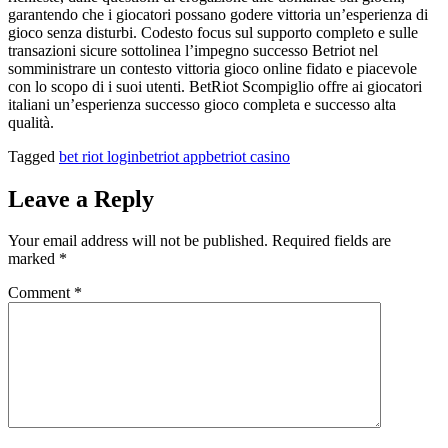
garantendo che i giocatori possano godere vittoria un’esperienza di
gioco senza disturbi. Codesto focus sul supporto completo e sulle
transazioni sicure sottolinea l’impegno successo Betriot nel
somministrare un contesto vittoria gioco online fidato e piacevole
con lo scopo di i suoi utenti. BetRiot Scompiglio offre ai giocatori
italiani un’esperienza successo gioco completa e successo alta
qualità.
Tagged
bet riot login
betriot app
betriot casino
Leave a Reply
Your email address will not be published.
Required fields are
marked
*
Comment
*