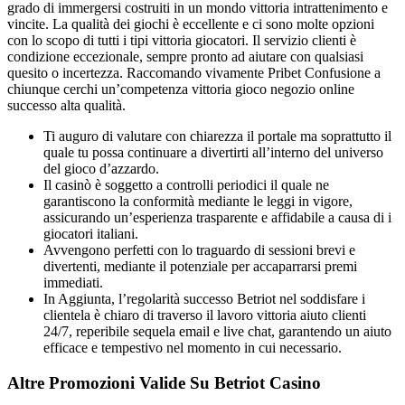
grado di immergersi costruiti in un mondo vittoria intrattenimento e
vincite. La qualità dei giochi è eccellente e ci sono molte opzioni
con lo scopo di tutti i tipi vittoria giocatori. Il servizio clienti è
condizione eccezionale, sempre pronto ad aiutare con qualsiasi
quesito o incertezza. Raccomando vivamente Pribet Confusione a
chiunque cerchi un’competenza vittoria gioco negozio online
successo alta qualità.
Ti auguro di valutare con chiarezza il portale ma soprattutto il
quale tu possa continuare a divertirti all’interno del universo
del gioco d’azzardo.
Il casinò è soggetto a controlli periodici il quale ne
garantiscono la conformità mediante le leggi in vigore,
assicurando un’esperienza trasparente e affidabile a causa di i
giocatori italiani.
Avvengono perfetti con lo traguardo di sessioni brevi e
divertenti, mediante il potenziale per accaparrarsi premi
immediati.
In Aggiunta, l’regolarità successo Betriot nel soddisfare i
clientela è chiaro di traverso il lavoro vittoria aiuto clienti
24/7, reperibile sequela email e live chat, garantendo un aiuto
efficace e tempestivo nel momento in cui necessario.
Altre Promozioni Valide Su Betriot Casino