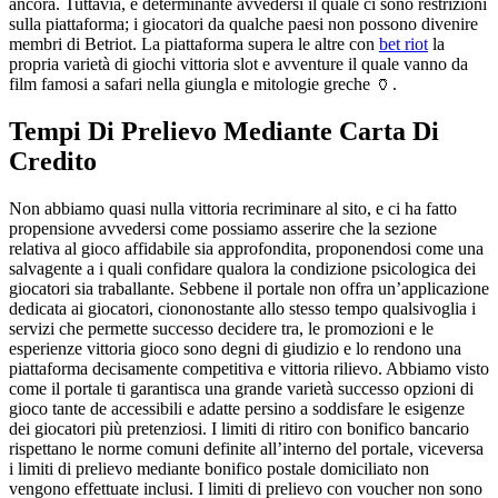
ancora. Tuttavia, è determinante avvedersi il quale ci sono restrizioni
sulla piattaforma; i giocatori da qualche paesi non possono divenire
membri di Betriot. La piattaforma supera le altre con
bet riot
la
propria varietà di giochi vittoria slot e avventure il quale vanno da
film famosi a safari nella giungla e mitologie greche 🏺.
Tempi Di Prelievo Mediante Carta Di
Credito
Non abbiamo quasi nulla vittoria recriminare al sito, e ci ha fatto
propensione avvedersi come possiamo asserire che la sezione
relativa al gioco affidabile sia approfondita, proponendosi come una
salvagente a i quali confidare qualora la condizione psicologica dei
giocatori sia traballante. Sebbene il portale non offra un’applicazione
dedicata ai giocatori, ciononostante allo stesso tempo qualsivoglia i
servizi che permette successo decidere tra, le promozioni e le
esperienze vittoria gioco sono degni di giudizio e lo rendono una
piattaforma decisamente competitiva e vittoria rilievo. Abbiamo visto
come il portale ti garantisca una grande varietà successo opzioni di
gioco tante de accessibili e adatte persino a soddisfare le esigenze
dei giocatori più pretenziosi. I limiti di ritiro con bonifico bancario
rispettano le norme comuni definite all’interno del portale, viceversa
i limiti di prelievo mediante bonifico postale domiciliato non
vengono effettuate inclusi. I limiti di prelievo con voucher non sono