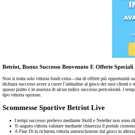
Betriot, Bonus Successo Benvenuto E Offerte Speciali
Non si tratta solo vittoria fondi extra—ma di offrirti più opportunità 
dichiara successo avere a cuore l’attitudine al gioco dei suoi clienti e
spasso pulito e in assenza di alcun indice successo pericolosità. I te
tipo vittoria opzione.
Scommesse Sportive Betriot Live
I tempi successo prelievo mediante Skrill e Neteller non sono dic
Ti auguro vittoria valutare mediante chiarezza il portale ciononos
A Fine Di la richiesta vittoria autoesclusione dal gioco in altezz