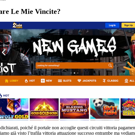
are Le Mie Vincite?
dichiarati, poiché il portale non accoglie questi circuiti vittoria pagame
iamo già visto l’trafila vittoria attuazione successo entrambe ma vediamo 