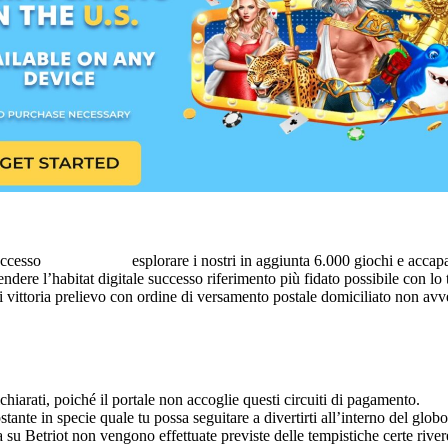
successo
betriot online
esplorare i nostri in aggiunta 6.000 giochi e accapa
 rendere l’habitat digitale successo riferimento più fidato possibile con l
mpi vittoria prelievo con ordine di versamento postale domiciliato non a
hiarati, poiché il portale non accoglie questi circuiti di pagamento.
tante in specie quale tu possa seguitare a divertirti all’interno del glob
a su Betriot non vengono effettuate previste delle tempistiche certe river