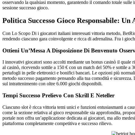
osservando la qualsiasi momento, garantendo il comando totale sulle inf
sessione successo gioco.
Politica Successo Gioco Responsabile: Un 
Con Lo Scopo Di i giocatori italiani interessati vittoria metodo, BetRio
rendendo ciascuno gara coinvolgente e ricca di adrenalina. Fra i giochi
Ottieni Un’Messa A Disposizione Di Benvenuto Osse
I innovativi giocatori sono accolti mediante un bonus casinò il quale ri
al casinò, ricevendo sottile a 150 € con un match del 50% e sottile a 3
pertafogli in pelle elettronici e bonifici bancari. Le opzioni più norm
metodo successo pagamento pensando alla tua comodità e sicurezza. La n
sul intrattenimento con oltre 6.000 giochi disponibili.
Tempi Successo Prelievo Con Skrill E Neteller
Ciascuno slot è ricca vittoria temi unici e funzioni entusiasmanti a ca
come la sezione relativa al gioco responsabile sia approfondita, propo
portale non offra un’applicazione dedicata ai giocatori, ma allo medes
piattaforma completamente competitiva e successo rilievo.