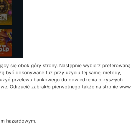
ujący się obok góry strony. Następnie wybierz preferowaną
szą być dokonywane tuż przy użyciu tej samej metody,
ie użyć przelewu bankowego do odwiedzenia przyszłych
iowe. Odrzucić zabrakło pierwotnego także na stronie www
rom hazardowym.