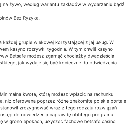
ją na żywo, według wariantu zakładów w wydarzeniu bądź
Spinów Bez Ryzyka.
 każdej grupie wiekowej korzystającej z jej usług. W
wem kasyno rozrywki tygodnia. W tym chwili kasyno
e www Betsafe możesz zgarnąć chociażby dwadzieścia
stkiego, jak wydaje się być konieczne do odwiedzenia
Minimalna kwota, którą możesz wpłacić na rachunku
ta, niż oferowana poprzez różne znakomite polskie portale
postanowił zrezygnować wraz z tego rodzaju rozwiązań –
 dostęp do odwiedzenia naprawdę obfitego programu
się w grono epokach, usłyszeć fachowe betsafe casino