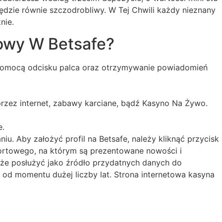
ędzie równie szczodrobliwy. W Tej Chwili każdy nieznany
nie.
owy W Betsafe?
o pomocą odcisku palca oraz otrzymywanie powiadomień
przez internet, zabawy karciane, bądź Kasyno Na Żywo.
e.
u. Aby założyć profil na Betsafe, należy kliknąć przycisk
portowego, na którym są prezentowane nowości i
oże posłużyć jako źródło przydatnych danych do
 od momentu dużej liczby lat. Strona internetowa kasyna