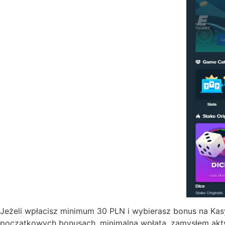
Jeżeli wpłacisz minimum 30 PLN i wybierasz bonus na Ka
początkowych bonusach, minimalna wpłata, zamysłem akty