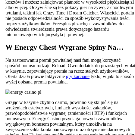
kosztów i możesz zainicjować płatność w wysokości pięćdziesiąt zl
albo więcej. Oczywiście są też pokazy gier na żywo, z chodliwymi
tytułami, takimi jak Crazy Time i Dream Catcher. Własciciel portalu
nie posiada odpowiedzialności za sposób wykorzystywania treści
poprzez użytkowników. Freespins.pl zachęca zawodników do
odwiedzenia stwierdzenia prawa dotyczącego hazardu
internetowego w ich jurysdykcji prawnej.
W Energy Chest Wygrane Spiny Na…
Na zastosowaniu premii powitalnej nasi fani mogą korzystać
spośród bonusu rodzaju Reload. Owo dodatek do pozostałych wpła
w kasynie, zapewniający premia na rzecz stałych użytkowników.
Oferta działa prawie faktycznie
gry karciane
tyklo, w jaki to sposób
wyżej opisana premia powitalna.
Grając w kasynie zbytnio darmo, powinno się skupić się na
wrażeniach estetycznych, limitach wysokości zakładów,
prawdopodobieństwie wygranej (zmienności i RTP) i funkcjach
bonusowych. Energy Casino przyciąga nowych zawodników
wyjątkowym bonusem powitalnym, który umożliwia na
zwiększenie salda konta bankowego oraz otrzymanie darmowych
spinów. Jest To świetna możliwość na rzecz rodzimych graczy, żeb