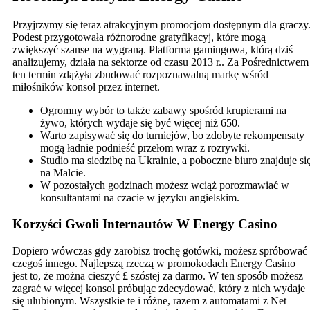
Przyjrzymy się teraz atrakcyjnym promocjom dostępnym dla graczy
Podest przygotowała różnorodne gratyfikacyj, które mogą
zwiększyć szanse na wygraną. Platforma gamingowa, którą dziś
analizujemy, działa na sektorze od czasu 2013 r.. Za Pośrednictwem
ten termin zdążyła zbudować rozpoznawalną markę wśród
miłośników konsol przez internet.
Ogromny wybór to także zabawy spośród krupierami na
żywo, których wydaje się być więcej niż 650.
Warto zapisywać się do turniejów, bo zdobyte rekompensaty
mogą ładnie podnieść przełom wraz z rozrywki.
Studio ma siedzibę na Ukrainie, a poboczne biuro znajduje si
na Malcie.
W pozostałych godzinach możesz wciąż porozmawiać w
konsultantami na czacie w języku angielskim.
Korzyści Gwoli Internautów W Energy Casino
Dopiero wówczas gdy zarobisz trochę gotówki, możesz spróbować
czegoś innego. Najlepszą rzeczą w promokodach Energy Casino
jest to, że można cieszyć £ szóstej za darmo. W ten sposób możesz
zagrać w więcej konsol próbując zdecydować, który z nich wydaje
się ulubionym. Wszystkie te i różne, razem z automatami z Net