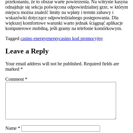
przekonaniu, że to obszar warte powierzenia. Na witrynie kasyna
odnajduje się sekcja poświęcona odpowiedzialnej grze, w którym
miejscu można znaleźć limity na wpłaty i termin zabawy i
wskazówki dotyczące odpowiedzialnego postępowania. Dla
większej komfortowe warunki warto jednak ściągnąć aplikacje
komputerowe mobilną, jeśli gramy na telefonie komórkowym.
Tagged
casino energy
energycasino kod promocyjny
Leave a Reply
Your email address will not be published.
Required fields are
marked
*
Comment
*
Name
*