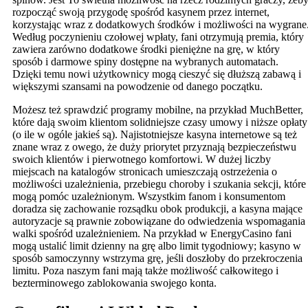
rozpocząć swoją przygodę spośród kasynem przez internet,
korzystając wraz z dodatkowych środków i możliwości na wygrane
Według poczynieniu czołowej wpłaty, fani otrzymują premia, który
zawiera zarówno dodatkowe środki pieniężne na grę, w który
sposób i darmowe spiny dostępne na wybranych automatach.
Dzięki temu nowi użytkownicy mogą cieszyć się dłuższą zabawą i
większymi szansami na powodzenie od danego początku.
Możesz też sprawdzić programy mobilne, na przykład MuchBetter,
które dają swoim klientom solidniejsze czasy umowy i niższe opłaty
(o ile w ogóle jakieś są). Najistotniejsze kasyna internetowe są też
znane wraz z owego, że duży priorytet przyznają bezpieczeństwu
swoich klientów i pierwotnego komfortowi. W dużej liczby
miejscach na katalogów stronicach umieszczają ostrzeżenia o
możliwości uzależnienia, przebiegu choroby i szukania sekcji, które
mogą pomóc uzależnionym. Wszystkim fanom i konsumentom
doradza się zachowanie rozsądku obok produkcji, a kasyna mające
autoryzacje są prawnie zobowiązane do odwiedzenia wspomagania
walki spośród uzależnieniem. Na przykład w EnergyCasino fani
mogą ustalić limit dzienny na grę albo limit tygodniowy; kasyno w
sposób samoczynny wstrzyma grę, jeśli doszłoby do przekroczenia
limitu. Poza naszym fani mają także możliwość całkowitego i
bezterminowego zablokowania swojego konta.