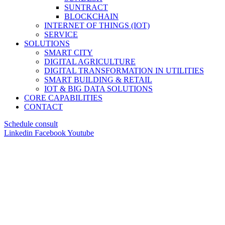
SUNTRACT
BLOCKCHAIN
INTERNET OF THINGS (IOT)
SERVICE
SOLUTIONS
SMART CITY
DIGITAL AGRICULTURE
DIGITAL TRANSFORMATION IN UTILITIES
SMART BUILDING & RETAIL
IOT & BIG DATA SOLUTIONS
CORE CAPABILITIES
CONTACT
Schedule consult
Linkedin
Facebook
Youtube