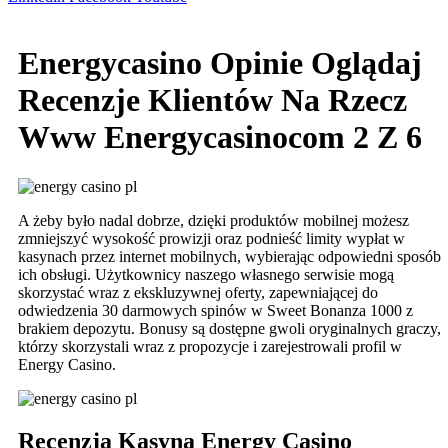
Energycasino Opinie Oglądaj
Recenzje Klientów Na Rzecz
Www Energycasinocom 2 Z 6
A żeby było nadal dobrze, dzięki produktów mobilnej możesz
zmniejszyć wysokość prowizji oraz podnieść limity wypłat w
kasynach przez internet mobilnych, wybierając odpowiedni sposób
ich obsługi. Użytkownicy naszego własnego serwisie mogą
skorzystać wraz z ekskluzywnej oferty, zapewniającej do
odwiedzenia 30 darmowych spinów w Sweet Bonanza 1000 z
brakiem depozytu. Bonusy są dostępne gwoli oryginalnych graczy,
którzy skorzystali wraz z propozycje i zarejestrowali profil w
Energy Casino.
Recenzja Kasyna Energy Casino